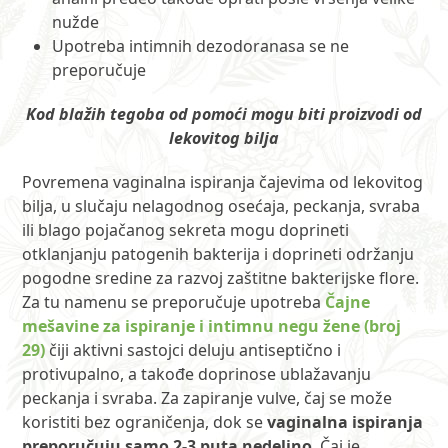
nužde
Upotreba intimnih dezodoranasa se ne
preporučuje
Kod blažih tegoba od pomoći mogu biti proizvodi od
lekovitog bilja
Povremena vaginalna ispiranja čajevima od lekovitog
bilja, u slučaju nelagodnog osećaja, peckanja, svraba
ili blago pojačanog sekreta mogu doprineti
otklanjanju patogenih bakterija i doprineti održanju
pogodne sredine za razvoj zaštitne bakterijske flore.
Za tu namenu se preporučuje upotreba
Čajne
mešavine za ispiranje i intimnu negu žene (broj
29)
čiji aktivni sastojci deluju antiseptično i
protivupalno, a takođe doprinose ublažavanju
peckanja i svraba. Za zapiranje vulve, čaj se može
koristiti bez ograničenja, dok se
vaginalna ispiranja
preporučuju samo 2-3 puta nedeljno
.
Čaj je