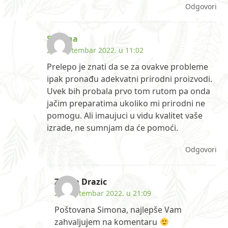
Odgovori
Simona
28. septembar 2022. u 11:02
Prelepo je znati da se za ovakve probleme
ipak pronađu adekvatni prirodni proizvodi.
Uvek bih probala prvo tom rutom pa onda
jačim preparatima ukoliko mi prirodni ne
pomogu. Ali imaujuci u vidu kvalitet vaše
izrade, ne sumnjam da će pomoći.
Odgovori
Zorica Drazic
28. septembar 2022. u 21:09
Poštovana Simona, najlepše Vam
zahvaljujem na komentaru