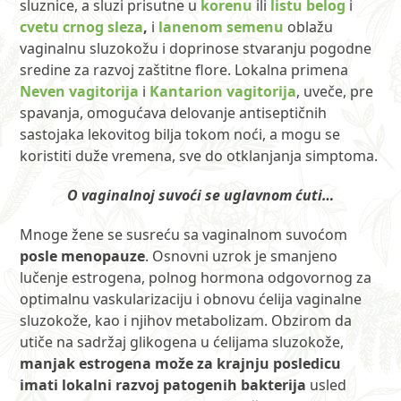
sluznice, a sluzi prisutne u
korenu
ili
listu belog
i
cvetu crnog sleza
,
i
lanenom semenu
oblažu
vaginalnu sluzokožu i doprinose stvaranju pogodne
sredine za razvoj zaštitne flore. Lokalna primena
Neven vagitorija
i
Kantarion vagitorija
, uveče, pre
spavanja, omogućava delovanje antiseptičnih
sastojaka lekovitog bilja tokom noći, a mogu se
koristiti duže vremena, sve do otklanjanja simptoma.
O vaginalnoj suvoći se uglavnom ćuti…
Mnoge žene se susreću sa vaginalnom suvoćom
posle menopauze
. Osnovni uzrok je smanjeno
lučenje estrogena, polnog hormona odgovornog za
optimalnu vaskularizaciju i obnovu ćelija vaginalne
sluzokože, kao i njihov metabolizam. Obzirom da
utiče na sadržaj glikogena u ćelijama sluzokože,
manjak estrogena može za krajnju posledicu
imati lokalni razvoj patogenih bakterija
usled