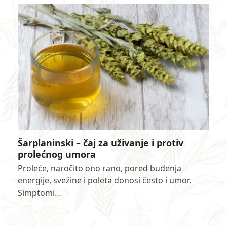
Šarplaninski – čaj za uživanje i protiv
prolećnog umora
Proleće, naročito ono rano, pored buđenja
energije, svežine i poleta donosi često i umor.
Simptomi…