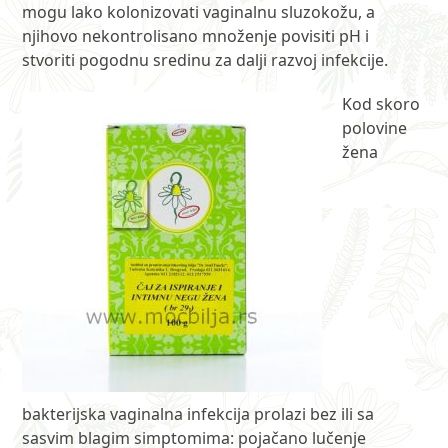
mogu lako kolonizovati vaginalnu sluzokožu, a
njihovo nekontrolisano množenje povisiti pH i
stvoriti pogodnu sredinu za dalji razvoj infekcije.
Kod skoro
polovine
žena
bakterijska vaginalna infekcija prolazi bez ili sa
sasvim blagim simptomima: pojačano lučenje