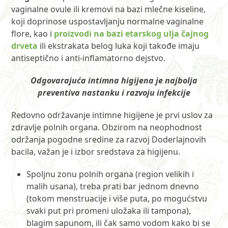
vaginalne ovule ili kremovi na bazi mlečne kiseline,
koji doprinose uspostavljanju normalne vaginalne
flore, kao i
proizvodi na bazi etarskog ulja čajnog
drveta
ili ekstrakata belog luka koji takođe imaju
antiseptično i anti-inflamatorno dejstvo.
Odgovarajuća intimna higijena je najbolja
preventiva nastanku i razvoju infekcije
Redovno održavanje intimne higijene je prvi uslov za
zdravlje polnih organa. Obzirom na neophodnost
održanja pogodne sredine za razvoj Doderlajnovih
bacila, važan je i izbor sredstava za higijenu.
Spoljnu zonu polnih organa (region velikih i
malih usana), treba prati bar jednom dnevno
(tokom menstruacije i više puta, po mogućstvu
svaki put pri promeni uložaka ili tampona),
blagim sapunom, ili čak samo vodom kako bi se