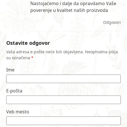
Nastojaćemo i dalje da opravdamo Vaše
poverenje u kvalitet naših proizvoda
Odgovori
Ostavite odgovor
Vaša adresa e-pošte neće biti objavljena.
Neophodna polja
su označena
*
Ime
E-pošta
Veb mesto