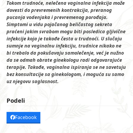
Tokom trudnoće, nelečena vaginalna infekcija može
dovesti do prevremenih kontrakcija, preranog
pucanja vodenjaka i prevremenog porođaja.
Simptomi u vidu pojačanog beličastog sekreta
praćeni jakim svrabom mogu biti posledica gljivične
infekcije koja je takođe česta u trudnoći. U slučaju
sumnje na vaginalnu infekciju, trudnice nikako ne
bi trebalo da pokušavaju samolečenje, već je nužno
da se odmah obrate ginekologu radi odgovarajuće
terapije. Takođe, vaginalna ispiranja se ne savetuju
bez konsultacije sa ginekologom, i moguća su samo
uz njegovu saglasnost.
Podeli
Facebook