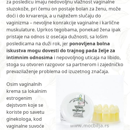
za posledicu imaju nedovoljnu vlažnost vaginalne
sluzokože, pri čemu on postaje bolan za ženu, može
doći i do krvarenja, a u najtežem slučaju do
vaginizma – nevoljne konrakcije vaginalne i karlične
muskulature. Uprkos tegobama, ponekad žena ipak
pristaje na odnos iz osećaja dužnosti, sa lošim
posledicama na duži rok, jer
ponovljena bolna
iskustva mogu dovesti do trajnog pada želje za
intimnim odnosima
i nepovoljnog uticaja na libido,
stoga su otvoren razgovor sa partnerom i zajedničko
prevazilaženje problema od izuzetnog značaja.
Osim vaginalnih
krema sa lokalnim
estrogenim
dejstvom koje se
koriste po savetu
ginekologa, kod
vaginalne suvoće