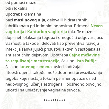
od pomoći može
biti i lokalna
upotreba krema na
bazi
maslinovog ulja
, gelova ili hidratantnih
lubrifikanata pri intimnim odnosima. Primena
Neven
vagitorija
i
Kantarion vagitorija
takođe može
doprineti olakšanju tegoba i omogućiti odgovarajuću
vlažnost, a takođe i delovati kao preventiva razvoju
infekcija zahvaljujući prisustvu aktivnih sastojaka sa
antiseptičnim dejstvom. Upotreba
Čajne mešavine
za regulisanje menstruacije
, čaja od
lista žalfije
ili
čaja od
lanenog semena
, usled sadržaja
fitoestrogena, takođe može doprineti prevazilažanju
tegoba koje nastaju tokom perimenopauze usled
nedovoljnog lučenja estrogena, i posredno povoljno
uticati i na ublažavanje vaginalne suvoće.
**********