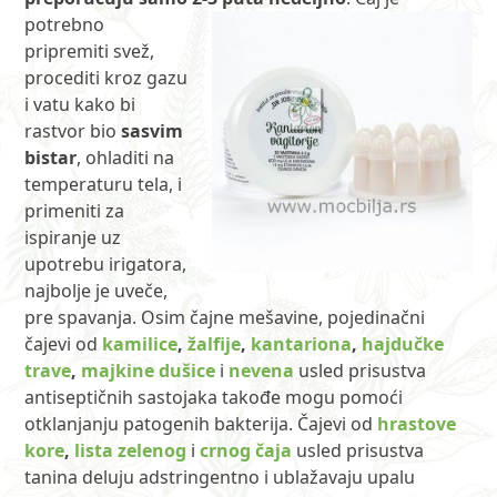
potrebno
pripremiti svež,
procediti kroz gazu
i vatu kako bi
rastvor bio
sasvim
bistar
, ohladiti na
temperaturu tela, i
primeniti za
ispiranje uz
upotrebu irigatora,
najbolje je uveče,
pre spavanja. Osim čajne mešavine, pojedinačni
čajevi od
kamilice
,
žalfije
,
kantariona
,
hajdučke
trave
,
majkine dušice
i
nevena
usled prisustva
antiseptičnih sastojaka takođe mogu pomoći
otklanjanju patogenih bakterija. Čajevi od
hrastove
kore
,
lista zelenog
i
crnog čaja
usled prisustva
tanina deluju adstringentno i ublažavaju upalu