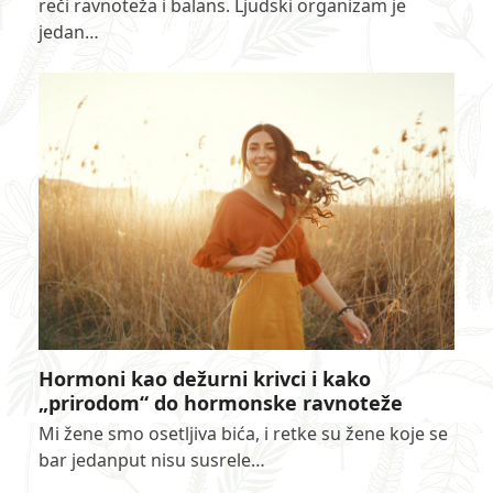
reči ravnoteža i balans. Ljudski organizam je
jedan…
Hormoni kao dežurni krivci i kako
„prirodom“ do hormonske ravnoteže
Mi žene smo osetljiva bića, i retke su žene koje se
bar jedanput nisu susrele…