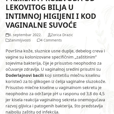
LEKOVITOG BILJA U
INTIMNOJ HIGIJENI I KOD
VAGINALNE SUVOĆE
8. septembar 2022.
Zorica Drazic
Zanimljivosti
4 Comments
Površina kože, sluznice usne duplje, debelog creva i
vagine su kolonizovane specifičnim „zaštitinim“
sojevima bakterija, čije je prisustvo neophodno za
očuvanje zdravlja. U vaginalnoj sredini prisutni su
Doderlajnovi bacili
koji sintetišu mlečnu kiselinu
koristeći za to glikogen iz ćelija vaginalne sluzokože.
Prisustvo mlečne kiseline u vaginalnom sekretu je
neophodno za održanje pH u rasponu od 3,8 do 4,5
jer kisela reakcija vaginalnog sekreta onemogućava
razvoj gljivica i patogenih bakterija, što predstavlja
najbolju zaštitu od infekcija.