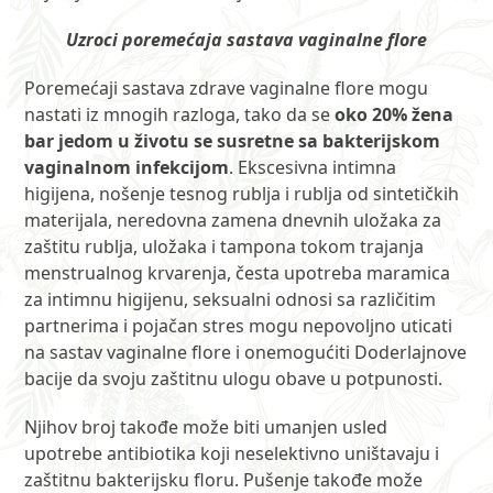
Uzroci poremećaja sastava vaginalne flore
Poremećaji sastava zdrave vaginalne flore mogu
nastati iz mnogih razloga, tako da se
oko 20% žena
bar jedom u životu se susretne sa bakterijskom
vaginalnom infekcijom
. Ekscesivna intimna
higijena, nošenje tesnog rublja i rublja od sintetičkih
materijala, neredovna zamena dnevnih uložaka za
zaštitu rublja, uložaka i tampona tokom trajanja
menstrualnog krvarenja, česta upotreba maramica
za intimnu higijenu, seksualni odnosi sa različitim
partnerima i pojačan stres mogu nepovoljno uticati
na sastav vaginalne flore i onemogućiti Doderlajnove
bacije da svoju zaštitnu ulogu obave u potpunosti.
Njihov broj takođe može biti umanjen usled
upotrebe antibiotika koji neselektivno uništavaju i
zaštitnu bakterijsku floru. Pušenje takođe može