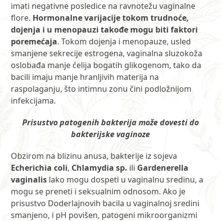
imati negativne posledice na ravnotežu vaginalne
flore.
Hormonalne varijacije tokom trudnoće,
dojenja i u menopauzi takođe mogu biti faktori
poremećaja
. Tokom dojenja i menopauze, usled
smanjene sekrecije estrogena, vaginalna sluzokoža
oslobađa manje ćelija bogatih glikogenom, tako da
bacili imaju manje hranljivih materija na
raspolaganju, što intimnu zonu čini podložnijom
infekcijama.
Prisustvo patogenih bakterija može dovesti do
bakterijske vaginoze
Obzirom na blizinu anusa, bakterije iz sojeva
Echerichia coli
,
Chlamydia sp.
ili
Gardenerella
vaginalis
lako mogu dospeti u vaginalnu sredinu, a
mogu se preneti i seksualnim odnosom. Ako je
prisustvo Doderlajnovih bacila u vaginalnoj sredini
smanjeno, i pH povišen, patogeni mikroorganizmi