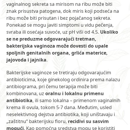
vaginalnog sekreta sa mirisom na ribu može biti
znak prisustva patogena, dok miris koji podseća na
ribu može biti prisutan i bez pojačanog sekreta.
Ponekad se mogu javiti simptomi u vidu pečenja,
svraba ili osećaja suvoće, uz pH viši od 4.5.
Ukoliko
se ne preduzme odgovarajući tretman,
bakterijska vaginoza može dovesti do upale
spoljnih genitalnih organa, grlića materice,
jajovoda i jajnika
.
Bakterijske vaginoze se tretiraju odgovarajućim
antibioticima, koje ginekolog ordinira prema nalazu
antibiograma, pri čemu terapija može biti
kombinovana, uz
oralnu i lokalnu primenu
antibiotika
, ili samo lokalna – primenom vaginalnih
krema ili ovula, tokom 5-7 dana. Međutim, usled
neselektivnog dejstva antibiotika, koji uništavaju i
„zaštitnu“ bakterijsku floru,
recidivi su sasvim
mogući
. Kao pomoćna sredstva mogu se koristiti