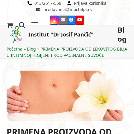
Skip
013/2517-559
Prijava korisnika
prodavnica@mocbilja.rs
to
content
Instagram
Email
Facebook
YouTube
Bl
Open
Close
Institut "Dr Josif Pančić"
og
mobile
mobile
menu
menu
Početna
»
Blog
»
PRIMENA PROIZVODA OD LEKOVITOG BILJA
U INTIMNOJ HIGIJENI I KOD VAGINALNE SUVOĆE
PRIMENA PROIZVODA OD