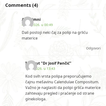
Comments (4)
Anonimni
4. jun 2026. u 00:49
Dali postoji neki čaj za polip na grliću
materice
Odgovori
Institut "Dr Josif Pančić"
1. jul 2026. u 13:43
Kod svih vrsta polipa preporučujemo
čajnu mešavinu Calendulae Compositum.
Važno je naglasiti da polipi grlića materice
zahtevaju pregled i praćenje od strane
ginekologa.