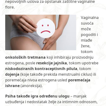
nepovoljnih uslova za opstanak zaštitne vaginalne
flore.
Vaginalna
suvoća
može
pogoditi i
mlađe
žene,
tokom
onkoloških tretmana
koji inhibiraju proizvodnju
estrogena, posle
resekcije jajnika
, tokom upotrebe
niskodoziranih kontraceptivnih pilula
, tokom
dojenja
(koje takođe prekida menstrualni ciklus) ili
poremećaja nivoa estrogena usled
poremećaja
ishrane
(anoreksija).
Psiha takođe igra određenu ulogu
– manjak
uzbuđenja i nedostatak želje za intimnim odnosom,