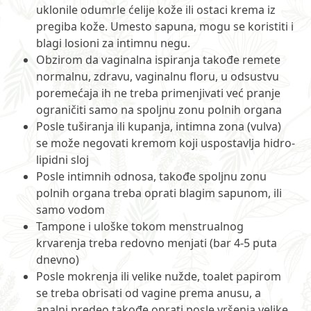
uklonile odumrle ćelije kože ili ostaci krema iz
pregiba kože. Umesto sapuna, mogu se koristiti i
blagi losioni za intimnu negu.
Obzirom da vaginalna ispiranja takođe remete
normalnu, zdravu, vaginalnu floru, u odsustvu
poremećaja ih ne treba primenjivati već pranje
ograničiti samo na spoljnu zonu polnih organa
Posle tuširanja ili kupanja, intimna zona (vulva)
se može negovati kremom koji uspostavlja hidro-
lipidni sloj
Posle intimnih odnosa, takođe spoljnu zonu
polnih organa treba oprati blagim sapunom, ili
samo vodom
Tampone i uloške tokom menstrualnog
krvarenja treba redovno menjati (bar 4-5 puta
dnevno)
Posle mokrenja ili velike nužde, toalet papirom
se treba obrisati od vagine prema anusu, a
analni predeo takođe oprati posle vršenja velike