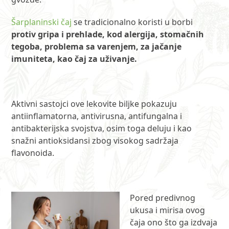
Šarplaninski čaj
se tradicionalno koristi u borbi
protiv gripa i prehlade, kod alergija, stomačnih
tegoba, problema sa varenjem, za jačanje
imuniteta, kao čaj za uživanje.
Aktivni sastojci ove lekovite biljke pokazuju
antiinflamatorna, antivirusna, antifungalna i
antibakterijska svojstva, osim toga deluju i kao
snažni antioksidansi zbog visokog sadržaja
flavonoida.
Pored predivnog
ukusa i mirisa ovog
čaja ono što ga izdvaja