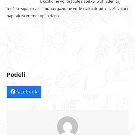
Ukoliko ne volite tople
napitke, u ohlađen čaj
možete sipati malo limuna i gazirane vode i tako dobiti osvežavajući
napitak za vreme toplih dana.
Podeli
Facebook