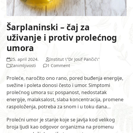
Šarplaninski – čaj za
uživanje i protiv prolećnog
umora
25. april 2024.
Institut \"Dr Josif Pančić\"
Zanimljivosti
1 Comment
Proleće, naročito ono rano, pored buđenja energije,
svežine i poleta donosi često i umor. Simptomi
prolećnog umora su: pospanost, nedostatak
energije, malaksalost, slaba koncentracija, promene
raspoloženja, potreba za snom i u toku dana…
Prolećni umor je stanje koje se javlja kod velikog
broja ljudi kao odgovor organizma na promenu