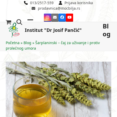
Skip
013/2517-559
Prijava korisnika
prodavnica@mocbilja.rs
to
content
Instagram
Email
Facebook
YouTube
Bl
Open
Close
Institut "Dr Josif Pančić"
og
mobile
mobile
menu
menu
Početna
»
Blog
»
Šarplaninski – čaj za uživanje i protiv
prolećnog umora