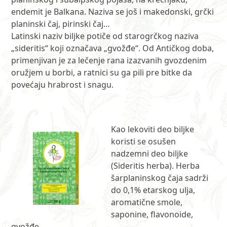
endemit je Balkana. Naziva se još i makedonski, grčki
planinski čaj, pirinski čaj…
Latinski naziv biljke potiče od starogrčkog naziva
„sideritis“ koji označava „gvožđe“. Od Antičkog doba,
primenjivan je za lečenje rana izazvanih gvozdenim
oružjem u borbi, a ratnici su ga pili pre bitke da
povećaju hrabrost i snagu.
Kao lekoviti deo biljke
koristi se osušen
nadzemni deo biljke
(Sideritis herba). Herba
šarplaninskog čaja sadrži
do 0,1% etarskog ulja,
aromatične smole,
saponine, flavonoide,
gvožđe.