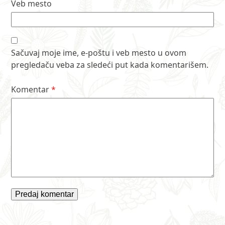
Veb mesto
Sačuvaj moje ime, e-poštu i veb mesto u ovom
pregledaču veba za sledeći put kada komentarišem.
Komentar
*