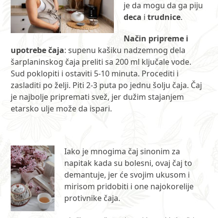
je da mogu da ga piju
deca
i
trudnice
.
Način pripreme i
upotrebe čaja
: supenu kašiku nadzemnog dela
šarplaninskog čaja preliti sa 200 ml ključale vode.
Sud poklopiti i ostaviti 5-10 minuta. Procediti i
zasladiti po želji. Piti 2-3 puta po jednu šolju čaja. Čaj
je najbolje pripremati svež, jer dužim stajanjem
etarsko ulje može da ispari.
Iako je mnogima čaj sinonim za
napitak kada su bolesni, ovaj čaj to
demantuje, jer će svojim ukusom i
mirisom pridobiti i one najokorelije
protivnike čaja.