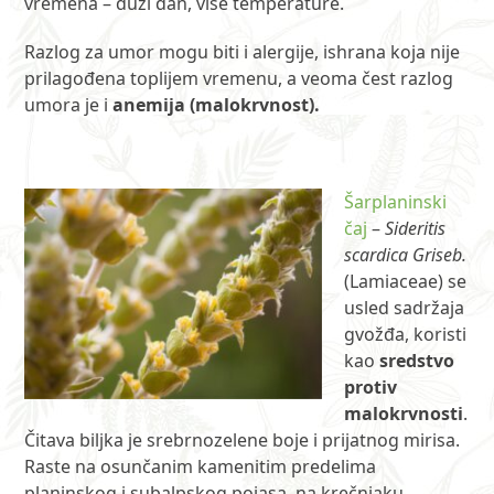
vremena – duži dan, više temperature.
Razlog za umor mogu biti i alergije, ishrana koja nije
prilagođena toplijem vremenu, a veoma čest razlog
umora je i
anemija (malokrvnost).
Šarplaninski
čaj
–
Sideritis
scardica Griseb.
(Lamiaceae) se
usled sadržaja
gvožđa, koristi
kao
sredstvo
protiv
malokrvnosti
.
Čitava biljka je srebrnozelene boje i prijatnog mirisa.
Raste na osunčanim kamenitim predelima
planinskog i subalpskog pojasa, na krečnjaku,