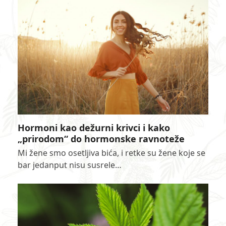
Hormoni kao dežurni krivci i kako
„prirodom“ do hormonske ravnoteže
Mi žene smo osetljiva bića, i retke su žene koje se
bar jedanput nisu susrele…