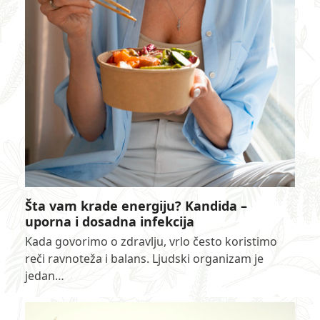
Šta vam krade energiju? Kandida –
uporna i dosadna infekcija
Kada govorimo o zdravlju, vrlo često koristimo
reči ravnoteža i balans. Ljudski organizam je
jedan…