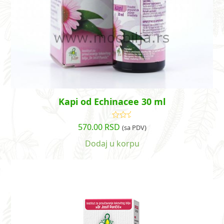
Kapi od Echinacee 30 ml
570.00
RSD
Ocenjeno
(sa PDV)
sa
4.71
od
5
Dodaj u korpu