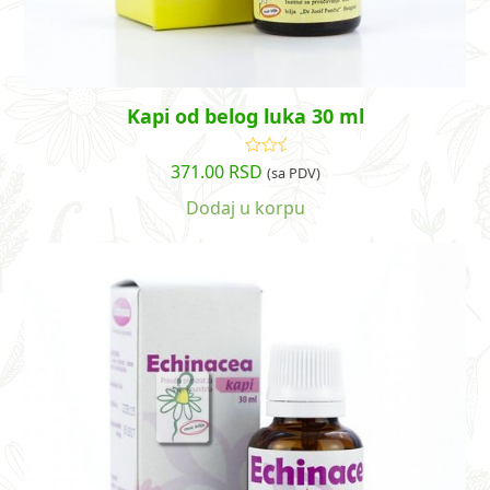
Kapi od belog luka 30 ml
371.00
RSD
Ocenjeno
(sa PDV)
sa
4.86
od
5
Dodaj u korpu