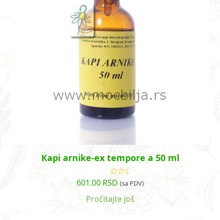
Kapi arnike-ex tempore a 50 ml
601.00
RSD
Ocenjeno
(sa PDV)
sa
5.00
od
5
Pročitajte još