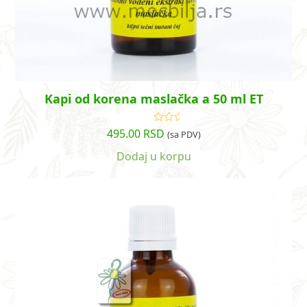
Kapi od korena maslačka a 50 ml ET
495.00
RSD
Ocenjeno
(sa PDV)
sa
5.00
od
5
Dodaj u korpu