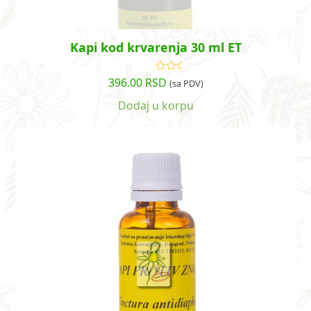
Kapi kod krvarenja 30 ml ET
396.00
RSD
Ocenjeno
(sa PDV)
sa
4.83
od
5
Dodaj u korpu