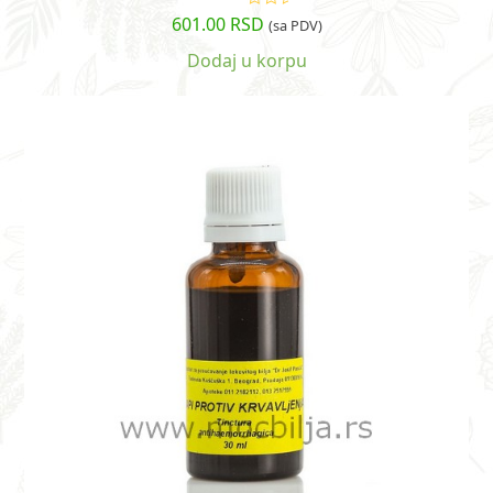
601.00
RSD
Ocenjeno
(sa PDV)
sa
4.56
od
5
Dodaj u korpu