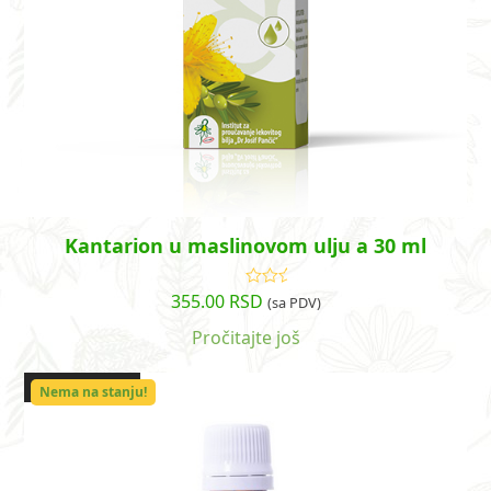
Kantarion u maslinovom ulju a 30 ml
355.00
RSD
Ocenjeno
(sa PDV)
sa
5.00
od
5
Pročitajte još
OUT OF STOCK
Nema na stanju!