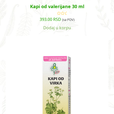
Kapi od valerijane 30 ml
393.00
RSD
Ocenjeno
(sa PDV)
sa
4.83
od
5
Dodaj u korpu