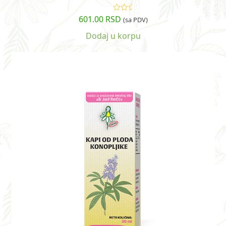
601.00
RSD
Ocenjeno
(sa PDV)
sa
5.00
od
5
Dodaj u korpu