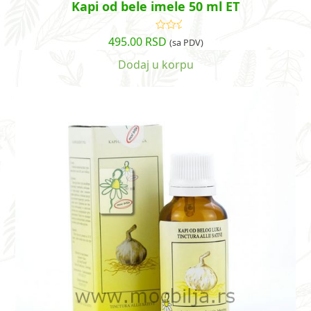
Kapi od bele imele 50 ml ET
495.00
RSD
Ocenjeno
(sa PDV)
sa
5.00
od
5
Dodaj u korpu