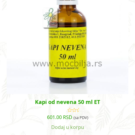
Kapi od nevena 50 ml ET
601.00
RSD
Ocenjeno
(sa PDV)
sa
5.00
od
5
Dodaj u korpu