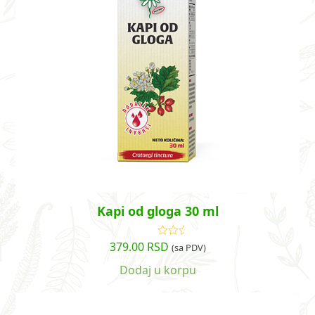
Kapi od gloga 30 ml
379.00
RSD
Ocenjeno
(sa PDV)
sa
4.74
od
5
Dodaj u korpu