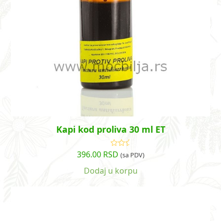
Kapi kod proliva 30 ml ET
396.00
RSD
Ocenjeno
(sa PDV)
sa
5.00
od
5
Dodaj u korpu