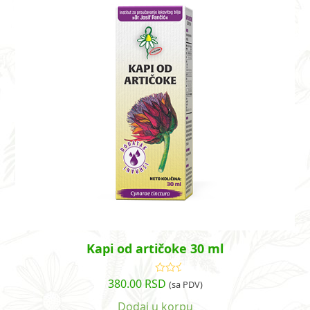
Kapi od artičoke 30 ml
380.00
RSD
Ocenjeno
(sa PDV)
sa
4.82
od
5
Dodaj u korpu