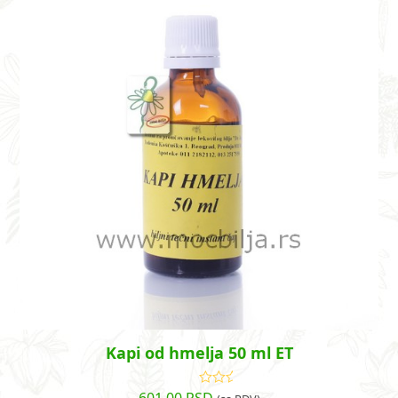
Kapi od hmelja 50 ml ET
Ocenjeno