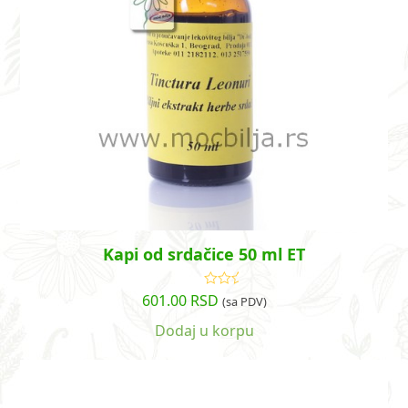
Kapi od srdačice 50 ml ET
601.00
RSD
Ocenjeno
(sa PDV)
sa
5.00
od
5
Dodaj u korpu