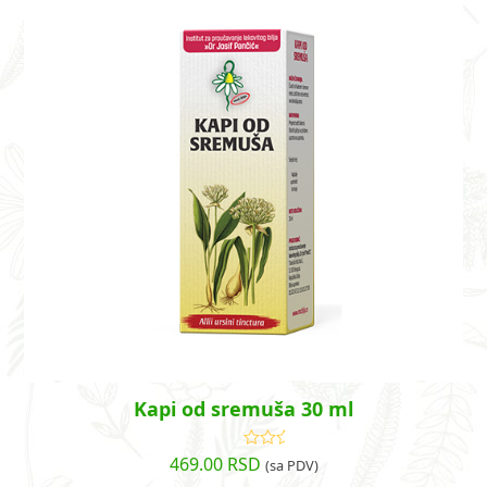
Kapi od sremuša 30 ml
469.00
RSD
Ocenjeno
(sa PDV)
sa
4.85
od