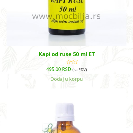
Kapi od ruse 50 ml ET
495.00
RSD
Ocenjeno
(sa PDV)
sa
5.00
od
5
Dodaj u korpu