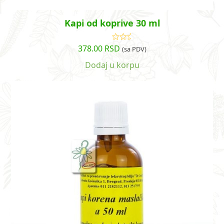
Kapi od koprive 30 ml
378.00
RSD
Ocenjeno
(sa PDV)
sa
4.79
od
5
Dodaj u korpu