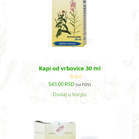
Kapi od vrbovice 30 ml
543.00
RSD
Ocenjeno
(sa PDV)
sa
4.86
od
5
Dodaj u korpu