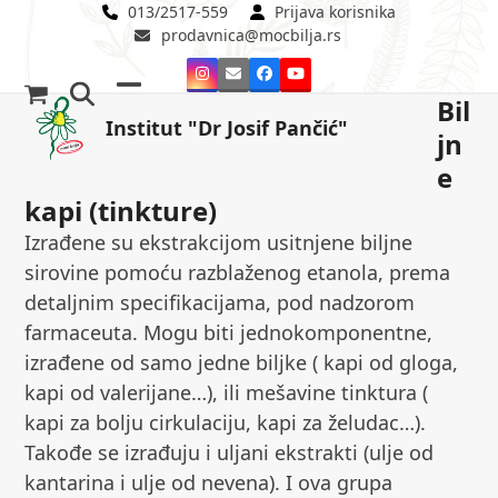
Skip
013/2517-559
Prijava korisnika
prodavnica@mocbilja.rs
to
content
Instagram
Email
Facebook
YouTube
Bil
Open
Close
Institut "Dr Josif Pančić"
jn
mobile
mobile
e
menu
menu
kapi (tinkture)
Izrađene su ekstrakcijom usitnjene biljne
sirovine pomoću razblaženog etanola, prema
detaljnim specifikacijama, pod nadzorom
farmaceuta. Mogu biti jednokomponentne,
izrađene od samo jedne biljke ( kapi od gloga,
kapi od valerijane…), ili mešavine tinktura (
kapi za bolju cirkulaciju, kapi za želudac…).
Takođe se izrađuju i uljani ekstrakti (ulje od
kantarina i ulje od nevena). I ova grupa