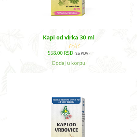
Kapi od virka 30 ml
558.00
RSD
Ocenjeno
(sa PDV)
sa
4.80
od
5
Dodaj u korpu