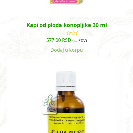
Kapi od ploda konopljike 30 ml
577.00
RSD
Ocenjeno
(sa PDV)
sa
4.78
od
5
Dodaj u korpu