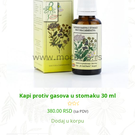
Kapi protiv gasova u stomaku 30 ml
380.00
RSD
Ocenjeno
(sa PDV)
sa
4.83
od
5
Dodaj u korpu