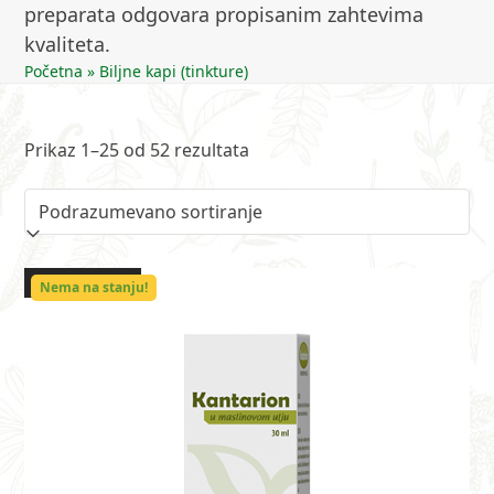
preparata odgovara propisanim zahtevima
kvaliteta.
Početna
»
Biljne kapi (tinkture)
Prikaz 1–25 od 52 rezultata
OUT OF STOCK
Nema na stanju!