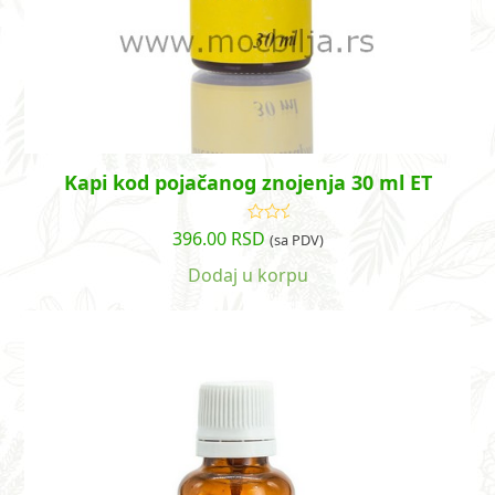
Kapi kod pojačanog znojenja 30 ml ET
396.00
RSD
Ocenjeno
(sa PDV)
sa
4.21
od 5
Dodaj u korpu