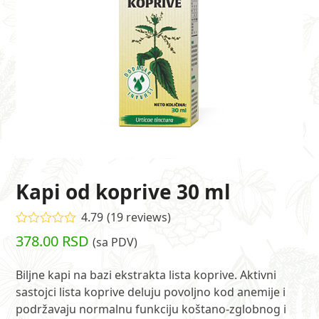
Kapi od koprive 30 ml
4.79
(
19
reviews
)
Ocenjeno
378.00
RSD
(sa PDV)
4.79
od 5 na
osnovu
ocena
Biljne kapi na bazi ekstrakta lista koprive. Aktivni
19
kupaca
sastojci lista koprive deluju povoljno kod anemije i
podržavaju normalnu funkciju koštano-zglobnog i