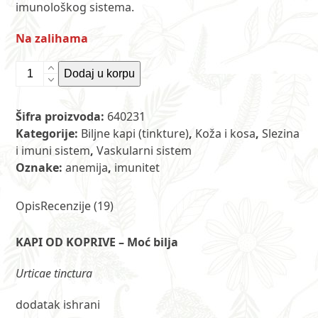
imunološkog sistema.
Na zalihama
Kapi
Dodaj u korpu
od
koprive
Šifra proizvoda:
640231
30
Kategorije:
Biljne kapi (tinkture)
,
Koža i kosa
,
Slezina
ml
i imuni sistem
,
Vaskularni sistem
količina
Oznake:
anemija
,
imunitet
Opis
Recenzije (19)
KAPI OD KOPRIVE – Moć bilja
Urticae tinctura
dodatak ishrani