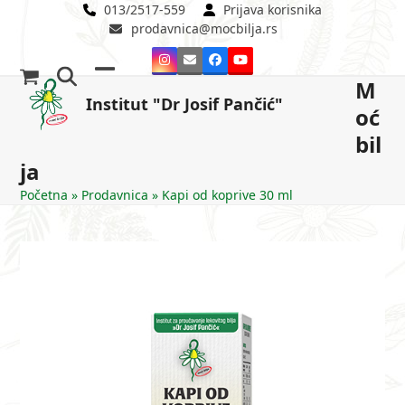
Skip
013/2517-559
Prijava korisnika
prodavnica@mocbilja.rs
to
content
Instagram
Email
Facebook
YouTube
M
Open
Close
Institut "Dr Josif Pančić"
oć
mobile
mobile
bil
menu
menu
ja
Početna
»
Prodavnica
»
Kapi od koprive 30 ml