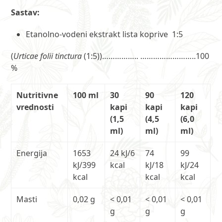
Sastav:
Etanolno-vodeni ekstrakt lista koprive 1:5
(
Urticae folii tinctura
(1:5))…………….. ……………………..100
%
Nutritivne
100 ml
30
90
120
vrednosti
kapi
kapi
kapi
(1,5
(4,5
(6,0
ml)
ml)
ml)
Energija
1653
24 kJ/6
74
99
kJ/399
kcal
kJ/18
kJ/24
kcal
kcal
kcal
Masti
0,02 g
< 0,01
< 0,01
< 0,01
g
g
g