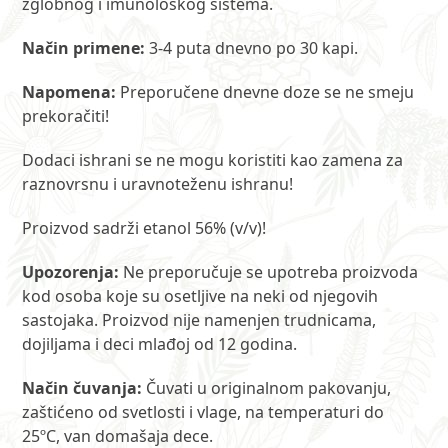
zglobnog i imunološkog sistema.
Način primene:
3-4 puta dnevno po 30 kapi.
Napomena:
Preporučene dnevne doze se ne smeju
prekoračiti!
Dodaci ishrani se ne mogu koristiti kao zamena za
raznovrsnu i uravnoteženu ishranu!
Proizvod sadrži etanol 56% (v/v)!
Upozorenja:
Ne preporučuje se upotreba proizvoda
kod osoba koje su osetljive na neki od njegovih
sastojaka. Proizvod nije namenjen trudnicama,
dojiljama i deci mlađoj od 12 godina.
Način čuvanja:
Čuvati u originalnom pakovanju,
zaštićeno od svetlosti i vlage, na temperaturi do
25ºC, van domašaja dece.