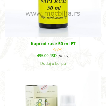
Kapi od ruse 50 ml ET
495.00
RSD
Ocenjeno
(sa PDV)
sa
5.00
od
5
Dodaj u korpu