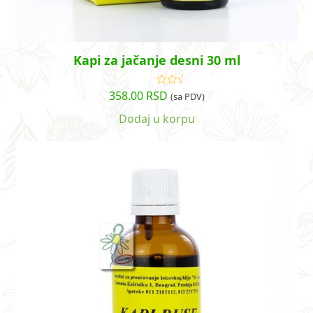
Kapi za jačanje desni 30 ml
358.00
RSD
Ocenjeno
(sa PDV)
sa
5.00
od
5
Dodaj u korpu