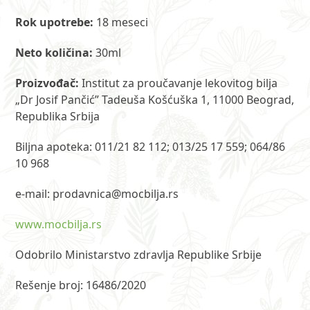
Rok upotrebe:
18 meseci
Neto količina:
30ml
Proizvođač:
Institut za proučavanje lekovitog bilja
„Dr Josif Pančić” Tadeuša Košćuška 1, 11000 Beograd,
Republika Srbija
Biljna apoteka: 011/21 82 112; 013/25 17 559; 064/86
10 968
e-mail: prodavnica@mocbilja.rs
www.mocbilja.rs
Odobrilo Ministarstvo zdravlja Republike Srbije
Rešenje broj: 16486/2020