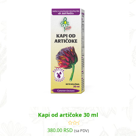
Kapi od artičoke 30 ml
380.00
RSD
Ocenjeno
(sa PDV)
sa
4.82
od