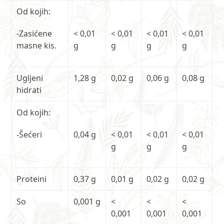
Od kojih:
-Zasićene
< 0,01
< 0,01
< 0,01
< 0,01
masne kis.
g
g
g
g
Ugljeni
1,28 g
0,02 g
0,06 g
0,08 g
hidrati
Od kojih:
-Šećeri
0,04 g
< 0,01
< 0,01
< 0,01
g
g
g
Proteini
0,37 g
0,01 g
0,02 g
0,02 g
So
0,001 g
<
<
<
0,001
0,001
0,001