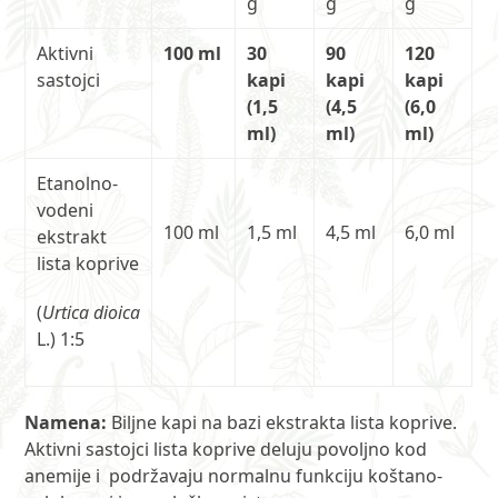
g
g
g
Aktivni
100 ml
30
90
120
sastojci
kapi
kapi
kapi
(1,5
(4,5
(6,0
ml)
ml)
ml)
Etanolno-
vodeni
100 ml
1,5 ml
4,5 ml
6,0 ml
ekstrakt
lista koprive
(
Urtica dioica
L.) 1:5
Namena:
Biljne kapi na bazi ekstrakta lista koprive.
Aktivni sastojci lista koprive deluju povoljno kod
anemije i podržavaju normalnu funkciju koštano-