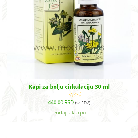
Kapi za bolju cirkulaciju 30 ml
440.00
RSD
Ocenjeno
(sa PDV)
sa
4.38
od 5
Dodaj u korpu