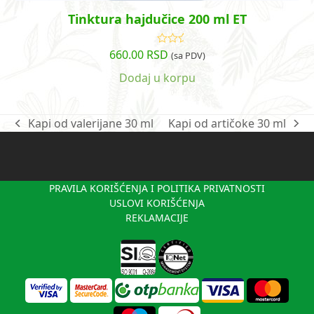
Tinktura hajdučice 200 ml ET
660.00
RSD
Ocenjeno
(sa PDV)
sa
5.00
od
5
Dodaj u korpu
Kapi od valerijane 30 ml
Kapi od artičoke 30 ml
previous
next
post:
post:
PRAVILA KORIŠĆENJA I POLITIKA PRIVATNOSTI
USLOVI KORIŠĆENJA
REKLAMACIJE