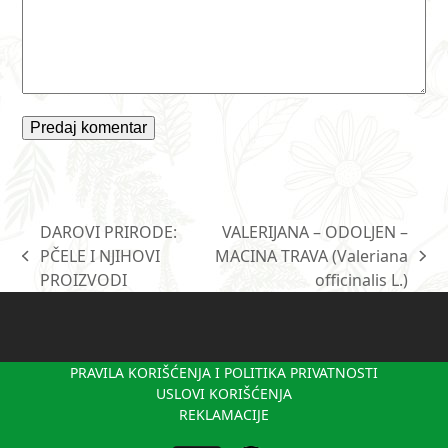
DAROVI PRIRODE:
VALERIJANA – ODOLJEN –
PČELE I NJIHOVI
MACINA TRAVA (Valeriana
previous
next
PROIZVODI
officinalis L.)
post:
post:
PRAVILA KORIŠĆENJA I POLITIKA PRIVATNOSTI
USLOVI KORIŠĆENJA
REKLAMACIJE