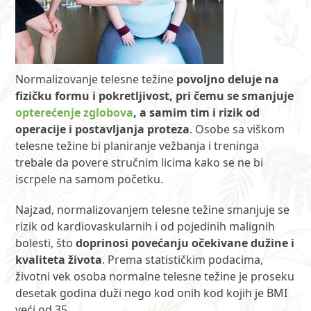
Normalizovanje telesne težine
povoljno deluje na
fizičku formu i pokretljivost, pri čemu se smanjuje
opterećenje zglobova
, a samim tim i rizik od
operacije i postavljanja proteza
. Osobe sa viškom
telesne težine bi planiranje vežbanja i treninga
trebale da povere stručnim licima kako se ne bi
iscrpele na samom početku.
Najzad, normalizovanjem telesne težine smanjuje se
rizik od kardiovaskularnih i od pojedinih malignih
bolesti, što
doprinosi povećanju očekivane dužine i
kvaliteta života
. Prema statističkim podacima,
životni vek osoba normalne telesne težine je proseku
desetak godina duži nego kod onih kod kojih je BMI
veći od 35.