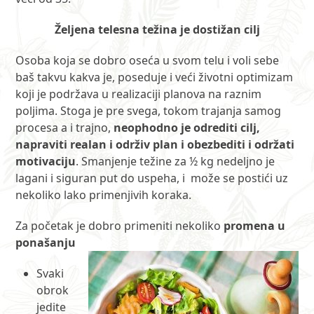
Željena telesna težina je dostižan cilj
Osoba koja se dobro oseća u svom telu i voli sebe
baš takvu kakva je, poseduje i veći životni optimizam
koji je podržava u realizaciji planova na raznim
poljima. Stoga je pre svega, tokom trajanja samog
procesa a i trajno,
neophodno je odrediti cilj,
napraviti realan i održiv plan i obezbediti i održati
motivaciju
. Smanjenje težine za ½ kg nedeljno je
lagani i siguran put do uspeha, i može se postići uz
nekoliko lako primenjivih koraka.
Za početak je dobro primeniti nekoliko
promena u
ponašanju
Svaki
obrok
jedite