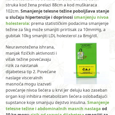
struka kod žena prelazi 88cm a kod muškaraca
102cm.
Smanjenje telesne težine poboljšava stanje
u slučaju hipertenzije i doprinosi
smanjenju nivoa
holesterola
: prema statističkim podacima smanjenje
težine za 5kg može smanjiti prirtisak za 10mmHg, a
gubitak 10kg smanjiti LDL holesterol za 8mg/dl.
Neuravnotežena ishrana,
manjak fizičkih aktivnosti i
višak težine povećavaju
rizik za nastanak
dijabetesa tip 2. Povećane
naslage visceralnih
masnoća mogu izazvati
povećanje nivoa šećera u krvi jer deluju kao zaseban
organ koji inhibira metabolizam šećera oslobađajući
supstance koje smanjuju dejstvo insulina.
Smanjenje
telesne težine i abdominalnih masnih naslaga
od
10 kg mogu
rizik od razvoja dijabetesa
smanjiti za