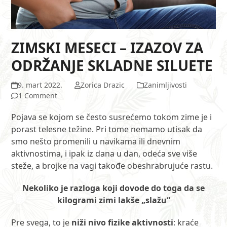
ZIMSKI MESECI – IZAZOV ZA
ODRŽANJE SKLADNE SILUETE
9. mart 2022.
Zorica Drazic
Zanimljivosti
1 Comment
Pojava se kojom se često susrećemo tokom zime je i
porast telesne težine. Pri tome nemamo utisak da
smo nešto promenili u navikama ili dnevnim
aktivnostima, i ipak iz dana u dan, odeća sve više
steže, a brojke na vagi takođe obeshrabrujuće rastu.
Nekoliko je razloga koji dovode do toga da se
kilogrami zimi lakše „slažu“
Pre svega, to je
niži nivo fizike aktivnosti
: kraće