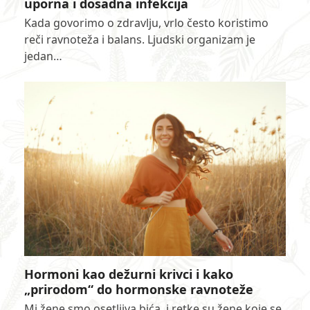
uporna i dosadna infekcija
Kada govorimo o zdravlju, vrlo često koristimo
reči ravnoteža i balans. Ljudski organizam je
jedan…
Hormoni kao dežurni krivci i kako
„prirodom“ do hormonske ravnoteže
Mi žene smo osetljiva bića, i retke su žene koje se