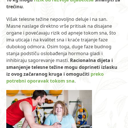
trećinu
.
Višak telesne težine nepovoljno deluje i na san.
Masne naslage direktno vrše pritisak na disajane
organe i povećavaju rizik od apneje tokom sna, što
ima uticaja i na kvalitet sna i kraće trajanje faze
dubokog odmora. Osim toga, duge faze budnog
stanja podstiču oslobađenja hormona gladi i
inhibiraju sagorevanje masti.
Racionalna dijeta i
smanjenje telesne težine mogu doprineti izlasku
iz ovog začaranog kruga i omogućiti
preko
potrebni oporavak tokom sna
.