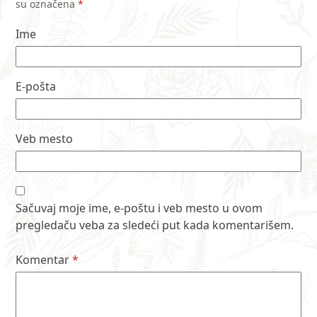
su označena
*
Ime
E-pošta
Veb mesto
Sačuvaj moje ime, e-poštu i veb mesto u ovom
pregledaču veba za sledeći put kada komentarišem.
Komentar
*