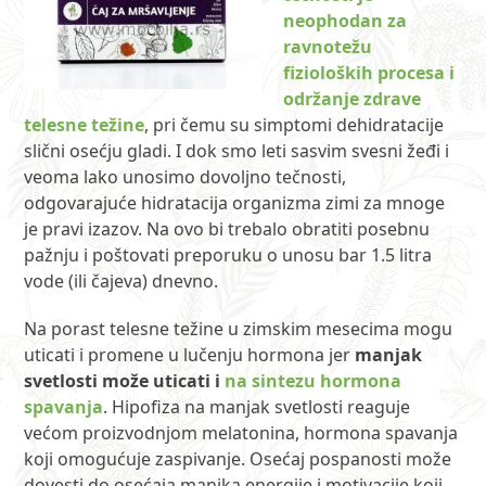
neophodan za
ravnotežu
fizioloških procesa i
održanje zdrave
telesne težine
, pri čemu su simptomi dehidratacije
slični osećju gladi. I dok smo leti sasvim svesni žeđi i
veoma lako unosimo dovoljno tečnosti,
odgovarajuće hidratacija organizma zimi za mnoge
je pravi izazov. Na ovo bi trebalo obratiti posebnu
pažnju i poštovati preporuku o unosu bar 1.5 litra
vode (ili čajeva) dnevno.
Na porast telesne težine u zimskim mesecima mogu
uticati i promene u lučenju hormona jer
manjak
svetlosti može uticati i
na sintezu hormona
spavanja
. Hipofiza na manjak svetlosti reaguje
većom proizvodnjom melatonina, hormona spavanja
koji omogućuje zaspivanje. Osećaj pospanosti može
dovesti do osećaja manjka energije i motivacije koji