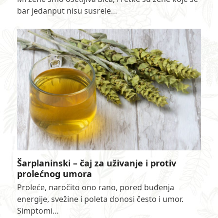
bar jedanput nisu susrele…
Šarplaninski – čaj za uživanje i protiv
prolećnog umora
Proleće, naročito ono rano, pored buđenja
energije, svežine i poleta donosi često i umor.
Simptomi…