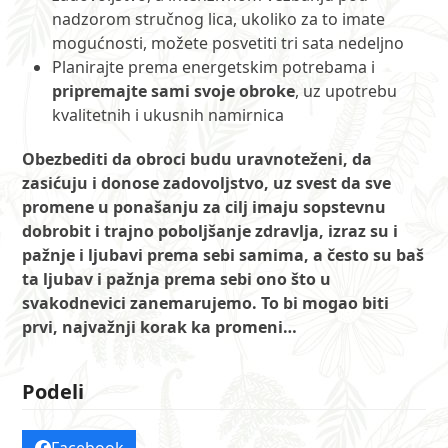
nadzorom stručnog lica, ukoliko za to imate
mogućnosti, možete posvetiti tri sata nedeljno
Planirajte prema energetskim potrebama i
pripremajte sami svoje obroke
, uz upotrebu
kvalitetnih i ukusnih namirnica
Obezbediti da obroci budu uravnoteženi, da
zasićuju i donose zadovoljstvo, uz svest da sve
promene u ponašanju za cilj imaju sopstevnu
dobrobit i trajno poboljšanje zdravlja, izraz su i
pažnje i ljubavi prema sebi samima, a često su baš
ta ljubav i pažnja prema sebi ono što u
svakodnevici zanemarujemo. To bi mogao biti
prvi, najvažnji korak ka promeni…
Podeli
Facebook