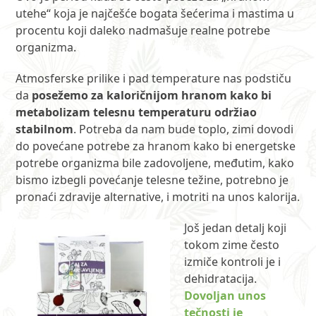
utehe“ koja je najčešće bogata šećerima i mastima u
procentu koji daleko nadmašuje realne potrebe
organizma.
Atmosferske prilike i pad temperature nas podstiču
da
posežemo za kaloričnijom hranom kako bi
metabolizam telesnu temperaturu održiao
stabilnom
. Potreba da nam bude toplo, zimi dovodi
do povećane potrebe za hranom kako bi energetske
potrebe organizma bile zadovoljene, međutim, kako
bismo izbegli povećanje telesne težine, potrebno je
pronaći zdravije alternative, i motriti na unos kalorija.
Još jedan detalj koji
tokom zime često
izmiče kontroli je i
dehidratacija.
Dovoljan unos
tečnosti je