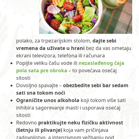
polako, za trpezarijskim stolom,
dajte sebi
vremena da uživate u hrani
bez da vas ometaju
ekrani televizora, telefona ili računara
Popijte veliku čašu vode ili
nezaslađenog čaja
pola sata pre obroka
– to povećava osećaj
sitosti
Dovoljno spavajte –
obezbedite sebi bar sedam
sati sna tokom noći
Ograničite unos alkohola
koji tokom više sati
inhibira sagorevanje masti i usporava osećaj
sitosti
Redovno
praktikujte neku fizičku aktivnost
(šetnju ili plivanje)
koja vam pričinjava
zadovoljstvo, a intenzivnom vežbanju pod