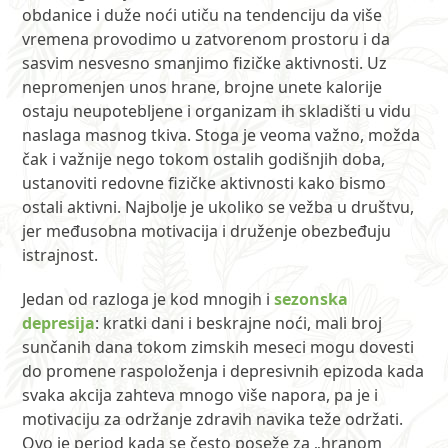
obdanice i duže noći utiču na tendenciju da više
vremena provodimo u zatvorenom prostoru i da
sasvim nesvesno smanjimo fizičke aktivnosti. Uz
nepromenjen unos hrane, brojne unete kalorije
ostaju neupotebljene i organizam ih skladišti u vidu
naslaga masnog tkiva. Stoga je veoma važno, možda
čak i važnije nego tokom ostalih godišnjih doba,
ustanoviti redovne fizičke aktivnosti kako bismo
ostali aktivni. Najbolje je ukoliko se vežba u društvu,
jer međusobna motivacija i druženje obezbeđuju
istrajnost.
Jedan od razloga je kod mnogih i
sezonska
depresija
: kratki dani i beskrajne noći, mali broj
sunčanih dana tokom zimskih meseci mogu dovesti
do promene raspoloženja i depresivnih epizoda kada
svaka akcija zahteva mnogo više napora, pa je i
motivaciju za održanje zdravih navika teže održati.
Ovo je period kada se često poseže za „hranom