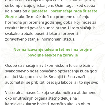
se kompenzuju grickanjem. Osim toga i kod osoba
koje pate od
dijabetesa
i
poremećaja rada štitaste
žlezde
takođe može doći do promene u lučenju
hormona pri promeni godišnjeg doba, koji može za
rezultat imati povećan unos hrane. U tom slučaju bi
svakako trebalo posetiti lekara i proveriti
zdravstveno stanje i hormonalni status.
Normalizovanje telesne težine ima brojne
povoljne efekte na zdravlje
Osobe sa značajnim viškom viškom telesne težine
svakodnevno nose povećano opterećenje kuda god
da idu i šta god da rade. Smanjiti težinu znači
automatski se približiti osećaju lakoće, ali to nije sve:
Visceralna masnoća koja se akumulira u abdomenu
oko unutrašnjih organa štetno deluje na
kardiovaskularne bolesti, naročito ukoliko obim