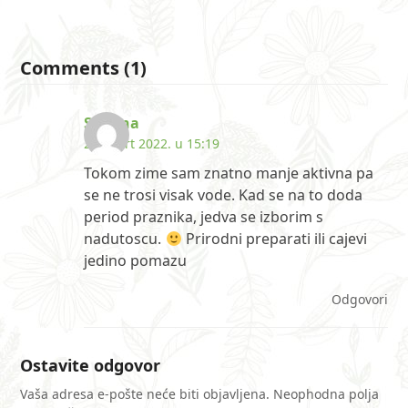
Comments (1)
Simona
24. mart 2022. u 15:19
Tokom zime sam znatno manje aktivna pa
se ne trosi visak vode. Kad se na to doda
period praznika, jedva se izborim s
nadutoscu.
Prirodni preparati ili cajevi
jedino pomazu
Odgovori
Ostavite odgovor
Vaša adresa e-pošte neće biti objavljena.
Neophodna polja