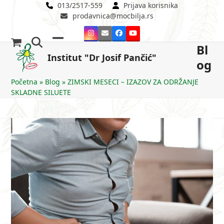
Skip
013/2517-559
Prijava korisnika
prodavnica@mocbilja.rs
to
content
Instagram
Email
Facebook
YouTube
Bl
Open
Close
Institut "Dr Josif Pančić"
og
mobile
mobile
menu
menu
Početna
»
Blog
»
ZIMSKI MESECI – IZAZOV ZA ODRŽANJE
SKLADNE SILUETE