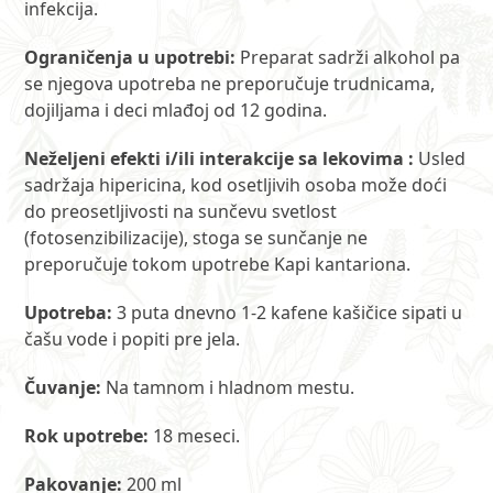
infekcija.
Ograničenja u upotrebi:
Preparat sadrži alkohol pa
se njegova upotreba ne preporučuje trudnicama,
dojiljama i deci mlađoj od 12 godina.
Neželjeni efekti i/ili interakcije sa lekovima :
Usled
sadržaja hipericina, kod osetljivih osoba može doći
do preosetljivosti na sunčevu svetlost
(fotosenzibilizacije), stoga se sunčanje ne
preporučuje tokom upotrebe Kapi kantariona.
Upotreba:
3 puta dnevno 1-2 kafene kašičice sipati u
čašu vode i popiti pre jela.
Čuvanje:
Na tamnom i hladnom mestu.
Rok upotrebe:
18 meseci.
Pakovanje:
200 ml