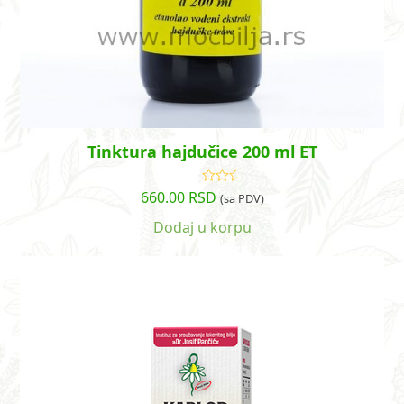
Tinktura hajdučice 200 ml ET
660.00
RSD
Ocenjeno
(sa PDV)
sa
5.00
od
5
Dodaj u korpu