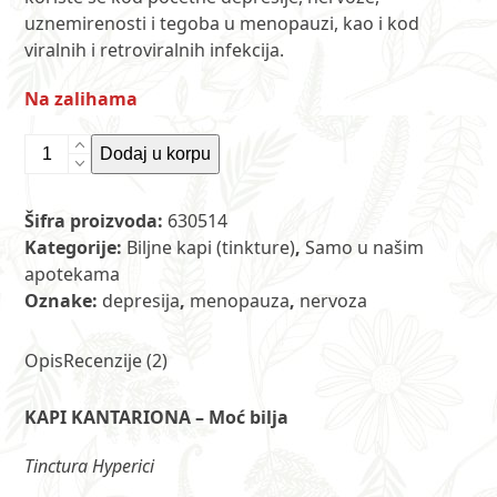
uznemirenosti i tegoba u menopauzi, kao i kod
viralnih i retroviralnih infekcija.
Na zalihama
Tinktura
Dodaj u korpu
kantariona
200
Šifra proizvoda:
630514
ml
Kategorije:
Biljne kapi (tinkture)
,
Samo u našim
ET
apotekama
količina
Oznake:
depresija
,
menopauza
,
nervoza
Opis
Recenzije (2)
KAPI KANTARIONA – Moć bilja
Tinctura Hyperici