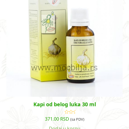
Kapi od belog luka 30 ml
371.00
RSD
Ocenjeno
(sa PDV)
sa
4.86
od
5
Dodaj u korpu