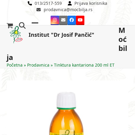
Skip
013/2517-559
Prijava korisnika
prodavnica@mocbilja.rs
to
content
Instagram
Email
Facebook
YouTube
M
Open
Close
Institut "Dr Josif Pančić"
oć
mobile
mobile
bil
menu
menu
ja
Početna
»
Prodavnica
»
Tinktura kantariona 200 ml ET