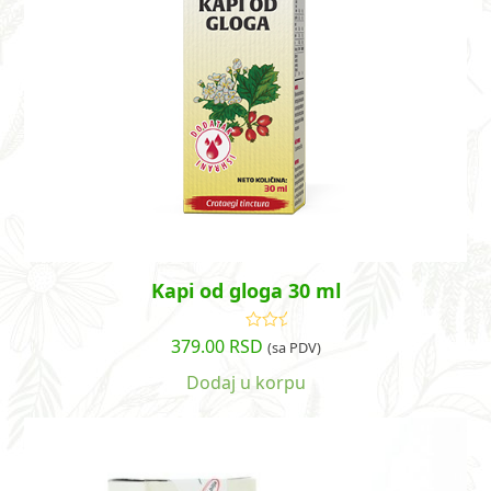
Kapi od gloga 30 ml
379.00
RSD
Ocenjeno
(sa PDV)
sa
4.74
od
5
Dodaj u korpu