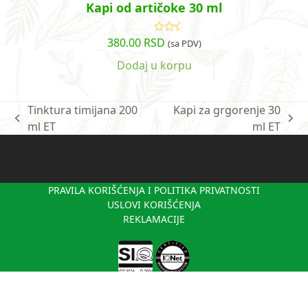
Kapi od artičoke 30 ml
380.00
RSD
Ocenjeno
(sa PDV)
sa
4.82
od
5
Dodaj u korpu
Tinktura timijana 200
Kapi za grgorenje 30
previous
next
ml ET
ml ET
post:
post:
PRAVILA KORIŠĆENJA I POLITIKA PRIVATNOSTI
USLOVI KORIŠĆENJA
REKLAMACIJE