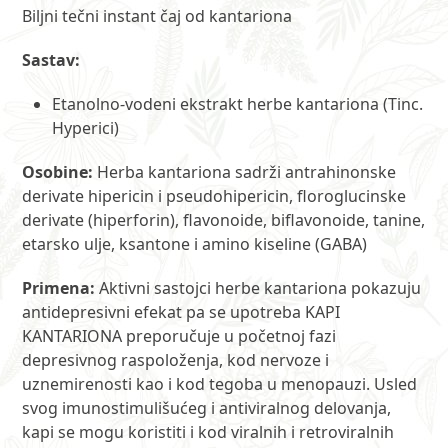
Biljni tečni instant čaj od kantariona
Sastav:
Etanolno-vodeni ekstrakt herbe kantariona (Tinc.
Hyperici)
Osobine:
Herba kantariona sadrži antrahinonske
derivate hipericin i pseudohipericin, floroglucinske
derivate (hiperforin), flavonoide, biflavonoide, tanine,
etarsko ulje, ksantone i amino kiseline (GABA)
Primena:
Aktivni sastojci herbe kantariona pokazuju
antidepresivni efekat pa se upotreba KAPI
KANTARIONA preporučuje u početnoj fazi
depresivnog raspoloženja, kod nervoze i
uznemirenosti kao i kod tegoba u menopauzi. Usled
svog imunostimulišućeg i antiviralnog delovanja,
kapi se mogu koristiti i kod viralnih i retroviralnih