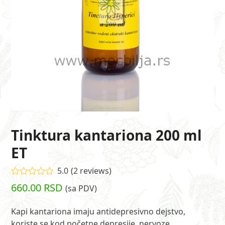
Tinktura kantariona 200 ml
ET
5.0
(
2
reviews
)
Ocenjeno
660.00
RSD
(sa PDV)
5.00
od 5 na
osnovu
ocene kupca
Kapi kantariona imaju antidepresivno dejstvo,
2
koriste se kod početne depresije, nervoze,