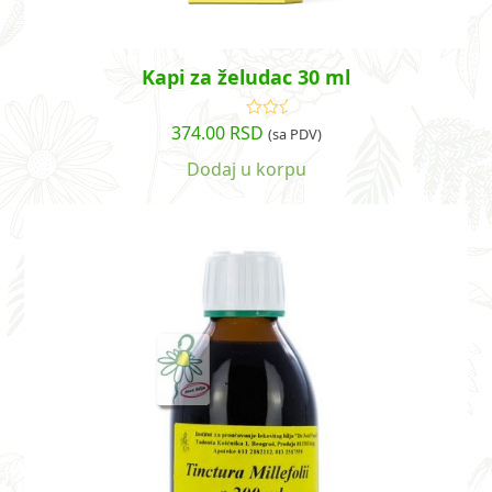
Kapi za želudac 30 ml
374.00
RSD
Ocenjeno
(sa PDV)
sa
5.00
od
5
Dodaj u korpu