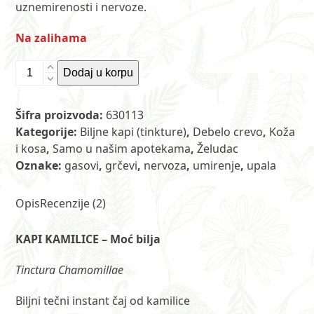
uznemirenosti i nervoze.
Na zalihama
Tinktura
Dodaj u korpu
kamilice
100
Šifra proizvoda:
630113
ml
Kategorije:
Biljne kapi (tinkture)
,
Debelo crevo
,
Koža
ET
i kosa
,
Samo u našim apotekama
,
Želudac
količina
Oznake:
gasovi
,
grčevi
,
nervoza
,
umirenje
,
upala
Opis
Recenzije (2)
KAPI KAMILICE – Moć bilja
Tinctura Chamomillae
Biljni tečni instant čaj od kamilice