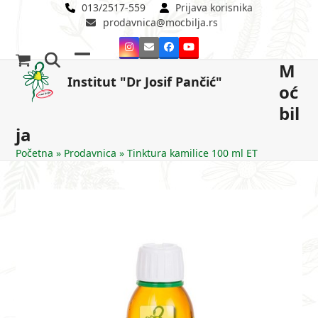
Skip
013/2517-559
Prijava korisnika
prodavnica@mocbilja.rs
to
content
Instagram
Email
Facebook
YouTube
M
Open
Close
Institut "Dr Josif Pančić"
oć
mobile
mobile
bil
menu
menu
ja
Početna
»
Prodavnica
»
Tinktura kamilice 100 ml ET