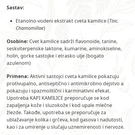
Sastav:
Etanolno-vodeni ekstrakt cveta kamilice (
Tinc.
Chamomillae
)
Osobine:
Cvet kamilice sadrži flavonoide, tanine,
seskviterpenske laktone, kumarine, aminokiseline,
holin, gorke sastojke i etrasko ulje (bogato
azulenom)
Primena:
Aktivni sastojci cveta kamilice pokazuju
protivupalno, antiseptično i antimikrobno dejstvo a
pokazuju i spazmolitični i karminativni efekat.
Upotreba KAPI KAMILICE preporučuje se kod
zapaljenja kože i sluzokože i kod upale mlečne
žlezde. Takođe, upotreba se preporučuje za
ublažavanje kolika i grčeva, kod gasova i nadutosti,
kao i za umirenje u slučaju uznemirenosti i nervoze.