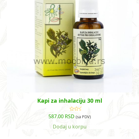
Kapi za inhalaciju 30 ml
587.00
RSD
Ocenjeno
(sa PDV)
sa
5.00
od
5
Dodaj u korpu