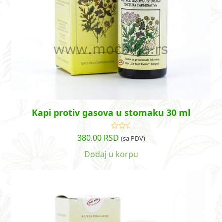
Kapi protiv gasova u stomaku 30 ml
380.00
RSD
Ocenjeno
(sa PDV)
sa
4.83
od
5
Dodaj u korpu