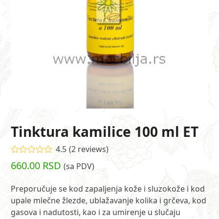
Tinktura kamilice 100 ml ET
4.5
(
2
reviews
)
Ocenjeno
660.00
RSD
(sa PDV)
4.50
od 5
na osnovu
ocene
Preporučuje se kod zapaljenja kože i sluzokože i kod
kupca
2
upale mlečne žlezde, ublažavanje kolika i grčeva, kod
gasova i nadutosti, kao i za umirenje u slučaju