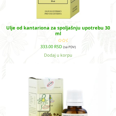
Ulje od kantariona za spoljašnju upotrebu 30
ml
333.00
RSD
Ocenjeno
(sa PDV)
sa
5.00
od
5
Dodaj u korpu