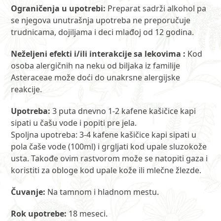
Ograničenja u upotrebi:
Preparat sadrži alkohol pa
se njegova unutrašnja upotreba ne preporučuje
trudnicama, dojiljama i deci mlađoj od 12 godina.
Neželjeni efekti i/ili interakcije sa lekovima :
Kod
osoba alergičnih na neku od biljaka iz familije
Asteraceae može doći do unakrsne alergijske
reakcije.
Upotreba:
3 puta dnevno 1-2 kafene kašičice kapi
sipati u čašu vode i popiti pre jela.
Spoljna upotreba: 3-4 kafene kašičice kapi sipati u
pola čaše vode (100ml) i grgljati kod upale sluzokože
usta. Takođe ovim rastvorom može se natopiti gaza i
koristiti za obloge kod upale kože ili mlečne žlezde.
Čuvanje:
Na tamnom i hladnom mestu.
Rok upotrebe:
18 meseci.