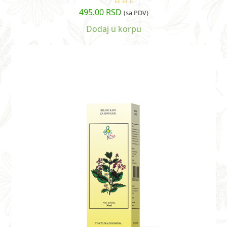
495.00
RSD
Ocenjeno
(sa PDV)
sa
5.00
od
5
Dodaj u korpu