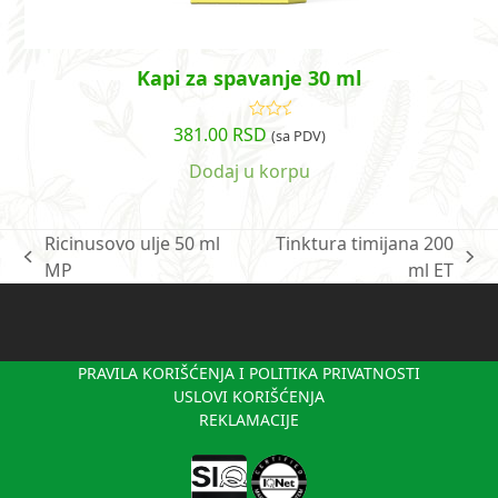
Kapi za spavanje 30 ml
381.00
RSD
Ocenjeno
(sa PDV)
sa
4.84
od
5
Dodaj u korpu
Ricinusovo ulje 50 ml
Tinktura timijana 200
previous
next
MP
ml ET
post:
post:
PRAVILA KORIŠĆENJA I POLITIKA PRIVATNOSTI
USLOVI KORIŠĆENJA
REKLAMACIJE