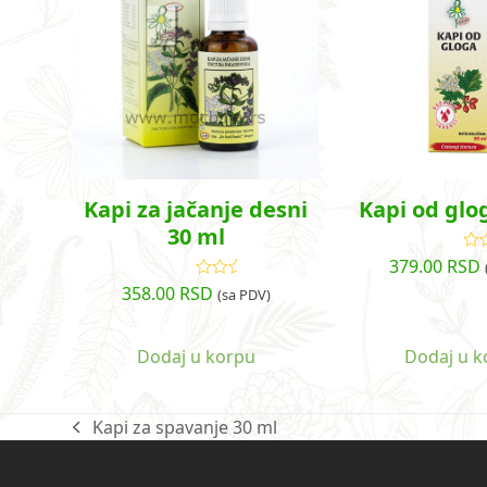
Kapi za jačanje desni
Kapi od glo
30 ml
379.00
RSD
O
s
358.00
RSD
Ocenjeno
(sa PDV)
sa
5.00
od
5
Dodaj u korpu
Dodaj u k
Kapi za spavanje 30 ml
previous
post: