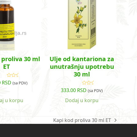
 proliva 30 ml
Ulje od kantariona za
ET
unutrašnju upotrebu
30 ml
0
RSD
Ocenjeno
(sa PDV)
sa
5.00
od
333.00
RSD
Ocenjeno
(sa PDV)
5
sa
4.50
od
5
aj u korpu
Dodaj u korpu
Kapi kod proliva 30 ml ET
next
post: