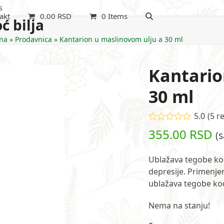
s
akt
0.00
RSD
0 Items
ć bilja
na
»
Prodavnica
»
Kantarion u maslinovom ulju a 30 ml
Kantario
30 ml
5.0
(
5
re
Ocenjeno
355.00
RSD
(
5.00
od 5 na
osnovu
ocena kupaca
5
Ublažava tegobe kod 
depresije. Primenjen
ublažava tegobe ko
Nema na stanju!