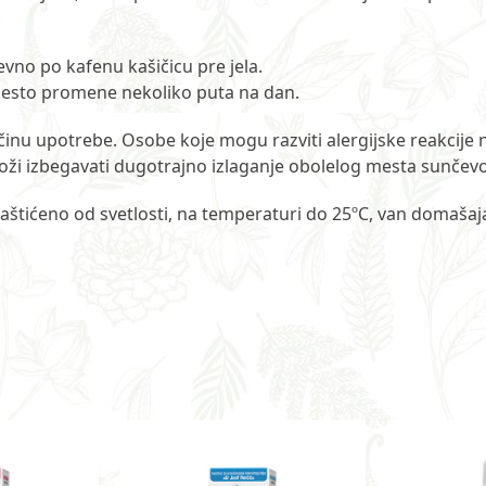
vno po kafenu kašičicu pre jela.
mesto promene nekoliko puta na dan.
inu upotrebe. Osobe koje mogu razviti alergijske reakcije
oži izbegavati dugotrajno izlaganje obolelog mesta sunčevoj
aštićeno od svetlosti, na temperaturi do 25ºC, van domašaj