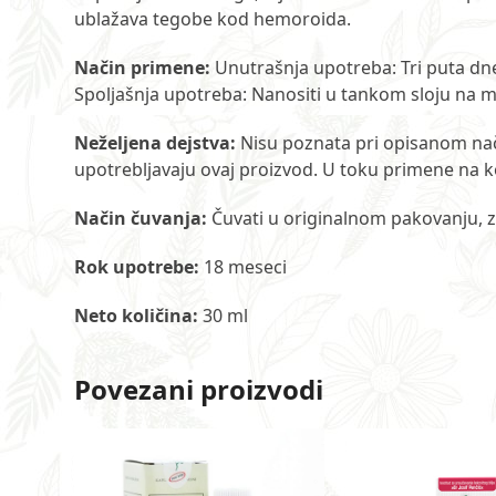
ublažava tegobe kod hemoroida.
Način primene:
Unutrašnja upotreba: Tri puta dne
Spoljašnja upotreba: Nanositi u tankom sloju na 
Neželjena dejstva:
Nisu poznata pri opisanom nač
upotrebljavaju ovaj proizvod. U toku primene na k
Način čuvanja:
Čuvati u originalnom pakovanju, z
Rok upotrebe:
18 meseci
Neto količina:
30 ml
Povezani proizvodi