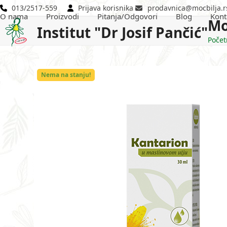
Skip
013/2517-559
Prijava korisnika
prodavnica@mocbilja.r
O nama
Proizvodi
Pitanja/Odgovori
Blog
Kont
to
Mo
Institut "Dr Josif Pančić"
content
Počet
Nema na stanju!