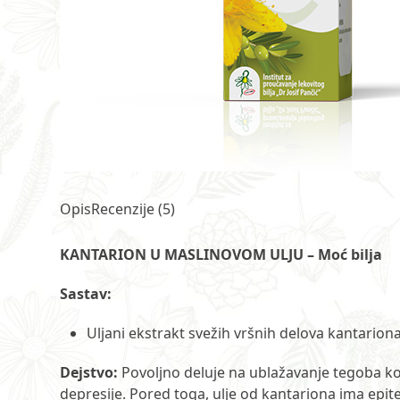
Opis
Recenzije (5)
KANTARION U MASLINOVOM ULJU – Moć bilja
Sastav:
Uljani ekstrakt svežih vršnih delova kantarion
Dejstvo:
Povoljno deluje na ublažavanje tegoba kod
depresije. Pored toga, ulje od kantariona ima epite