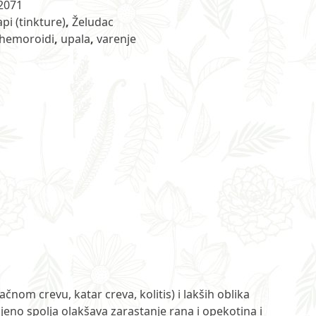
2071
api (tinkture)
,
Želudac
hemoroidi
,
upala
,
varenje
nom crevu, katar creva, kolitis) i lakših oblika
njeno spolja olakšava zarastanje rana i opekotina i