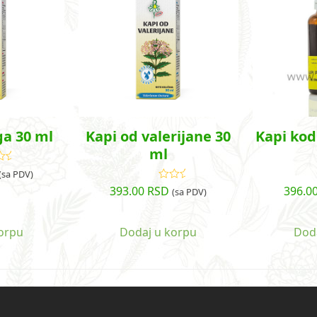
ga 30 ml
Kapi od valerijane 30
Kapi kod
ml
cenjeno
(sa PDV)
a
4.74
od
393.00
RSD
396.0
Ocenjeno
(sa PDV)
5
sa
4.83
od
5
orpu
Dodaj u korpu
Dod