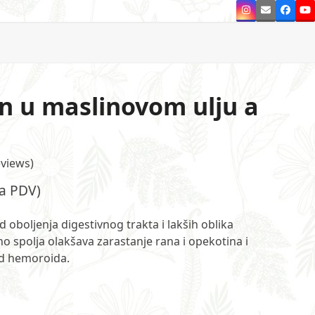
Instagram
Email
Faceb
Y
n u maslinovom ulju a
views
)
sa PDV)
oboljenja digestivnog trakta i lakših oblika
o spolja olakšava zarastanje rana i opekotina i
d hemoroida.