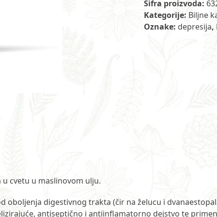
Šifra proizvoda:
63
Kategorije:
Biljne k
Oznake:
depresija
,
a u cvetu u maslinovom ulju.
 oboljenja digestivnog trakta (čir na želucu i dvanaestopalač
lizirajuće, antiseptično i antiinflamatorno dejstvo te prime