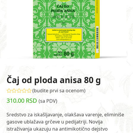
Čaj od ploda anisa 80 g
(
budite prvi sa ocenom
)
Ocenjeno
310.00
RSD
(sa PDV)
sa
0
od
Sredstvo za iskašljavanje, olakšava varenje, eliminiše
5
gasove ublažava grčeve u pedijatriji. Novija
istraživanja ukazuju na antimikotično dejstvo