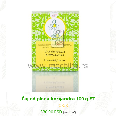
Čaj od ploda korijandra 100 g ET
330.00
RSD
Ocenjeno
(sa PDV)
sa
5.00
od