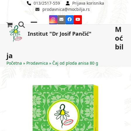
Skip
013/2517-559
Prijava korisnika
prodavnica@mocbilja.rs
to
content
Instagram
Email
Facebook
YouTube
M
Open
Close
Institut "Dr Josif Pančić"
oć
mobile
mobile
bil
menu
menu
ja
Početna
»
Prodavnica
»
Čaj od ploda anisa 80 g