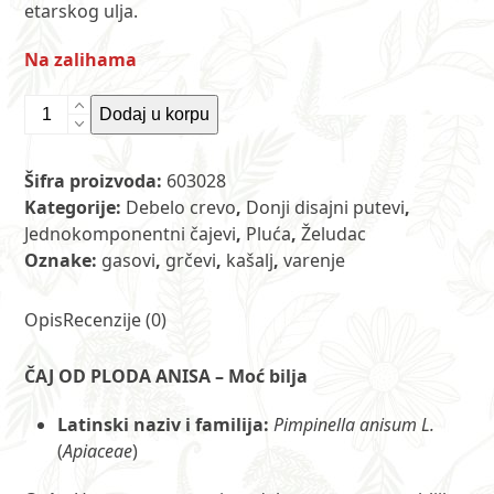
etarskog ulja.
Na zalihama
Čaj
Dodaj u korpu
od
ploda
Šifra proizvoda:
603028
anisa
Kategorije:
Debelo crevo
,
Donji disajni putevi
,
80
Jednokomponentni čajevi
,
Pluća
,
Želudac
g
Oznake:
gasovi
,
grčevi
,
kašalj
,
varenje
količina
Opis
Recenzije (0)
ČAJ OD PLODA ANISA – Moć bilja
Latinski naziv i familija:
Pimpinella anisum L.
(
Apiaceae
)