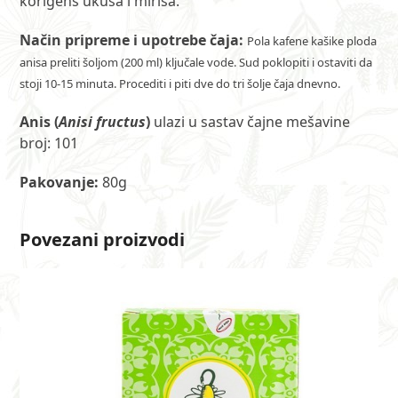
korigens ukusa i mirisa.
Način pripreme i upotrebe čaja:
Pola kafene kašike ploda
anisa preliti šoljom (200 ml) ključale vode. Sud poklopiti i ostaviti da
stoji 10-15 minuta. Procediti i piti dvе do tri šoljе čaja dnevno.
Anis
(
Anisi fructus
)
ulazi u sastav čajne mešavine
broj: 101
Pakovanje:
80g
Povezani proizvodi