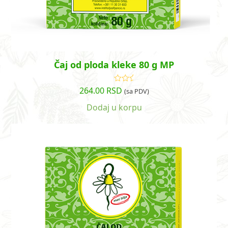
Čaj od ploda kleke 80 g MP
264.00
RSD
Ocenjeno
(sa PDV)
sa
4.00
od 5
Dodaj u korpu