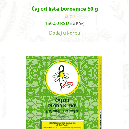
Čaj od lista borovnice 50 g
156.00
RSD
Ocenjeno
(sa PDV)
sa
5.00
od
5
Dodaj u korpu