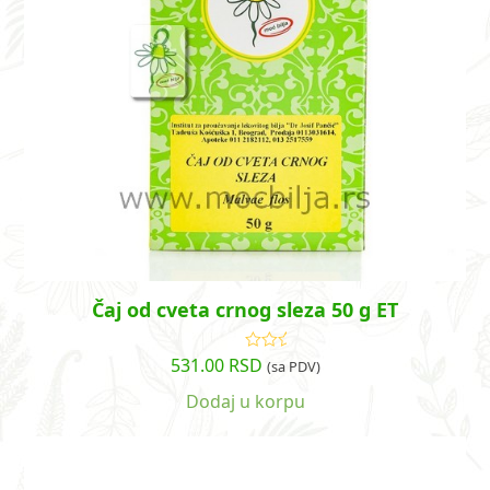
Čaj od cveta crnog sleza 50 g ET
531.00
RSD
Ocenjeno
(sa PDV)
sa
5.00
od
5
Dodaj u korpu