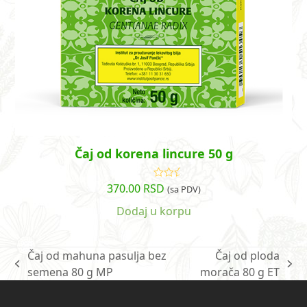
Čaj od korena lincure 50 g
370.00
RSD
Ocenjeno
(sa PDV)
sa
5.00
od
5
Dodaj u korpu
Čaj od mahuna pasulja bez
Čaj od ploda
previous
next
semena 80 g MP
morača 80 g ET
post:
post: