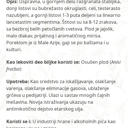
Opis:
Uspravna, u gornjem delu razgranata stabljika,
donji listovi su bubrežasto okruglasti, celi, testerasto
nazubljeni, a gornji listovi 1-3 puta deljeni sa linearno
lancetastim segmentima. Štitovi su sa 8-12 zrakova,
sa bezbroj belih petočlanih cvetova. Plod je jajolik,
malo dlakav, prijatnog i aromatičnog mirisa.
Poreklom je iz Male Azije, gaji se po baštama i u
kulturi.
Kao lekoviti deo biljke koristi se:
Osušen plod (
Anisi
fructus
)
Upotreba:
Kao sredstvo za iskašljavanje, olakšanje
varenja, olakšanje eliminacije gasova, ublaženje
grčeva u pedijatriji. Ulazi u sastav mnogih čajnih
mešavina. Novija istraživanja ukazuju na
antimikotično dejstvo etarskog ulja.
Koristi se i:
U industriji hrane i alkoholnih pića kao