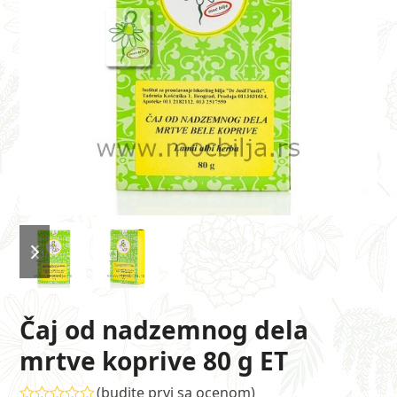
previous
next
slide
slide
Čaj od nadzemnog dela
mrtve koprive 80 g ET
(
budite prvi sa ocenom
)