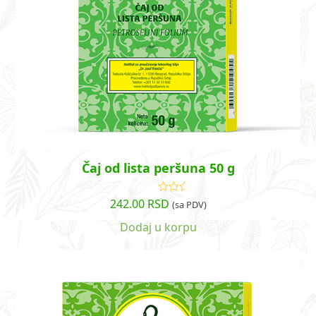
Čaj od lista peršuna 50 g
242.00
RSD
Ocenjeno
(sa PDV)
sa
5.00
od
5
Dodaj u korpu