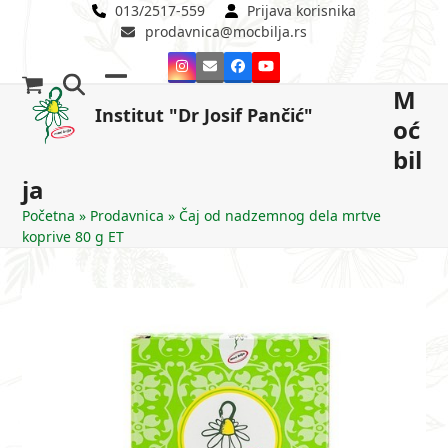
Skip
013/2517-559
Prijava korisnika
prodavnica@mocbilja.rs
to
content
Instagram
Email
Facebook
YouTube
M
Open
Close
Institut "Dr Josif Pančić"
oć
mobile
mobile
bil
menu
menu
ja
Početna
»
Prodavnica
»
Čaj od nadzemnog dela mrtve
koprive 80 g ET