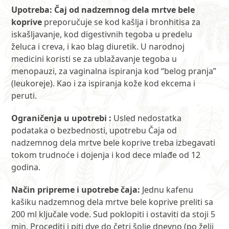
Upotreba: Čaj od nadzemnog dela mrtve bele
koprive
preporučuje se kod kašlja i bronhitisa za
iskašljavanje, kod digestivnih tegoba u predelu
želuca i creva, i kao blag diuretik. U narodnoj
medicini koristi se za ublažavanje tegoba u
menopauzi, za vaginalna ispiranja kod “belog pranja”
(leukoreje). Kao i za ispiranja kože kod ekcema i
peruti.
Ograničenja u upotrebi :
Usled nedostatka
podataka o bezbednosti, upotrebu Čaja od
nadzemnog dela mrtve bele koprive treba izbegavati
tokom trudnoće i dojenja i kod dece mlađe od 12
godina.
Način pripreme i upotrebe čaja:
Jednu kafenu
kašiku nadzemnog dela mrtve bele koprive preliti sa
200 ml ključale vode. Sud poklopiti i ostaviti da stoji 5
min. Procediti i piti dve do četri šolje dnevno (po želji