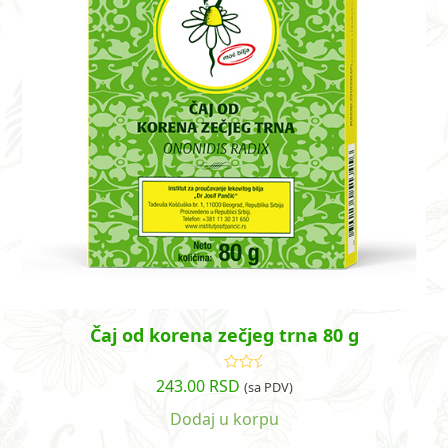
Čaj od korena zečjeg trna 80 g
243.00
RSD
Ocenjeno
(sa PDV)
sa
5.00
od
5
Dodaj u korpu