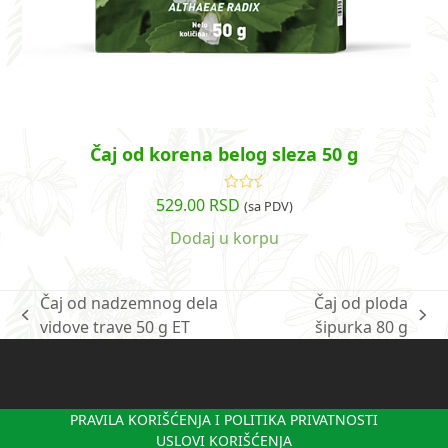
Čaj od korena belog sleza 50 g
529.00
RSD
Ocenjeno
(sa PDV)
sa
5.00
od
5
Dodaj u korpu
Čaj od nadzemnog dela
Čaj od ploda
previous
next
vidove trave 50 g ET
šipurka 80 g
post:
post:
PRAVILA KORIŠĆENJA I POLITIKA PRIVATNOSTI
USLOVI KORIŠĆENJA