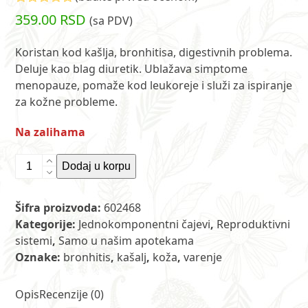
Ocenjeno
359.00
RSD
(sa PDV)
sa
0
od
Koristan kod kašlja, bronhitisa, digestivnih problema.
5
Deluje kao blag diuretik. Ublažava simptome
menopauze, pomaže kod leukoreje i služi za ispiranje
za kožne probleme.
Na zalihama
Čaj
Dodaj u korpu
od
nadzemnog
Šifra proizvoda:
602468
dela
Kategorije:
Jednokomponentni čajevi
,
Reproduktivni
mrtve
sistemi
,
Samo u našim apotekama
koprive
Oznake:
bronhitis
,
kašalj
,
koža
,
varenje
80
g
ET
Opis
Recenzije (0)