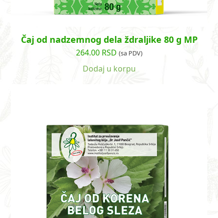
Čaj od nadzemnog dela ždraljike 80 g MP
264.00
RSD
(sa PDV)
Dodaj u korpu