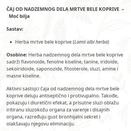
količina
ČAJ OD NADZEMNOG DELA MRTVE BELE KOPRIVE –
Moć bilja
Sastav:
Herba mrtve bele koprive (
Lamii albi herba
)
Osobine:
Herba nadzemnog dela mrtve bele koprive
sadrži flavonoide, fenolne kiseline, tanine, iridoide,
sekoiridoide, saponozide, fitosterole, sluzi, amine i
masne kiseline.
Aktivni sastojci čaja od nadzemnog dela mrtve bele
koprive deluju antiseptično i protivupalno. Takođe,
pokazuju i diuretični efekat, a prisutne sluzi oblažu
iritiranu sluzokožu organa za varenje i disajnih
organa, razređuju gust bronhijalni sekret i
olakšavaju njegovu eliminaciju.