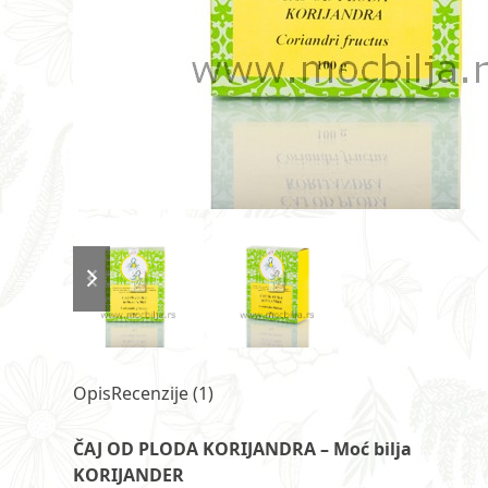
previous
next
slide
slide
Opis
Recenzije (1)
ČAJ OD PLODA KORIJANDRA – Moć bilja
KORIJANDER