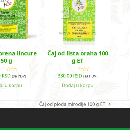
orena lincure
Čaj od lista oraha 100
50 g
g ET
0
RSD
330.00
RSD
Ocenjeno
Ocenjeno
(sa PDV)
(sa PDV)
sa
5.00
od
sa
5.00
od
5
5
aj u korpu
Dodaj u korpu
Čaj od ploda mirođije 100 g ET
next
post: