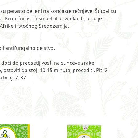
i su perasto deljeni na končaste režnjeve. Štitovi su
Krunični listići su beli ili crvenkasti, plod je
 Afrike i istočnog Sredozemlja.
o i antifungalno dejstvo.
 doći do preosetljivosti na sunčeve zrake.
staviti da stoji 10-15 minuta, procediti. Piti 2
 broj: 7, 37