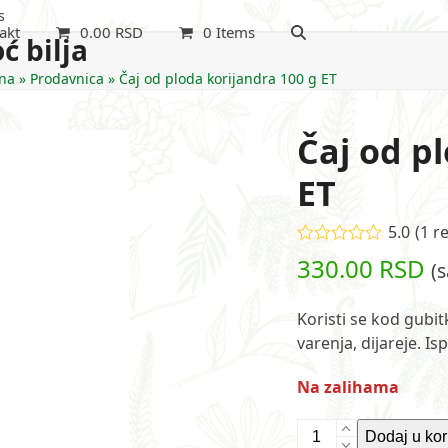
s
akt
0.00
RSD
0 Items
ć bilja
na
»
Prodavnica
»
Čaj od ploda korijandra 100 g ET
Čaj od p
ET
5.0
(
1
re
Ocenjeno
330.00
RSD
(
5.00
od 5 na
osnovu
ocene kupca
1
Koristi se kod gubit
varenja, dijareje. Is
Na zalihama
Čaj
Dodaj u ko