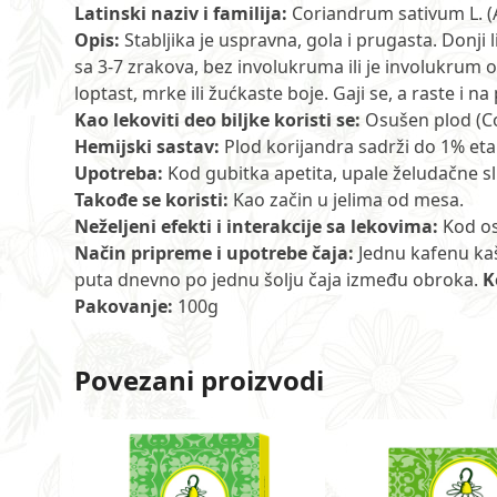
Latinski naziv i familija:
Coriandrum sativum L. (
Opis:
Stabljika je uspravna, gola i prugasta. Donji l
sa 3-7 zrakova, bez involukruma ili je involukrum od j
loptast, mrke ili žućkaste boje. Gaji se, a raste i 
Kao lekoviti deo biljke koristi se:
Osušen plod (Co
Hemijski sastav:
Plod korijandra sadrži do 1% etar
Upotreba:
Kod gubitka apetita, upale želudačne slu
Takođe se koristi:
Kao začin u jelima od mesa.
Neželjeni efekti i interakcije sa lekovima:
Kod ose
Način pripreme i upotrebe čaja:
Jednu kafenu kaši
puta dnevno po jednu šolju čaja između obroka.
K
Pakovanje:
100g
Povezani proizvodi