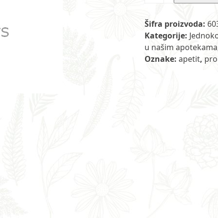
od
ploda
Šifra proizvoda:
60
korijandra
Kategorije:
Jednoko
100
u našim apotekama
g
Oznake:
apetit
,
pro
ET
količina