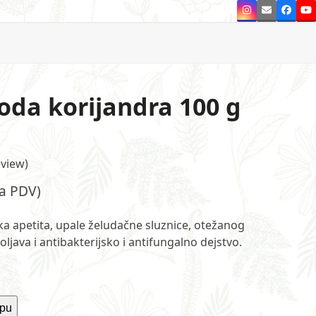
Instagram
Email
Faceb
Y
loda korijandra 100 g
view
)
sa PDV)
ka apetita, upale želudačne sluznice, otežanog
poljava i antibakterijsko i antifungalno dejstvo.
rpu