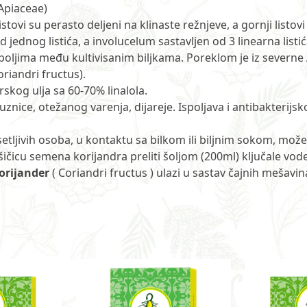
Apiaceae)
istovi su perasto deljeni na klinaste režnjeve, a gornji listov
ednog listića, a involucelum sastavljen od 3 linearna listića. 
na poljima među kultivisanim biljkama. Poreklom je iz severne
riandri fructus).
skog ulja sa 60-70% linalola.
znice, otežanog varenja, dijareje. Ispoljava i antibakterijsk
tljivih osoba, u kontaktu sa bilkom ili biljnim sokom, može
čicu semena korijandra preliti šoljom (200ml) ključale vode, o
orijander
( Coriandri fructus ) ulazi u sastav čajnih mešavina