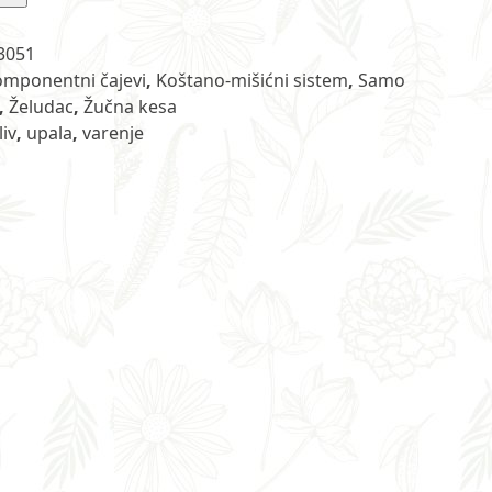
3051
mponentni čajevi
,
Koštano-mišićni sistem
,
Samo
,
Želudac
,
Žučna kesa
liv
,
upala
,
varenje