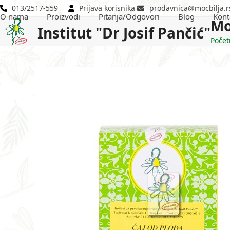
Skip
013/2517-559
Prijava korisnika
prodavnica@mocbilja.r
O nama
Proizvodi
Pitanja/Odgovori
Blog
Kont
to
Mo
Institut "Dr Josif Pančić"
content
Počet