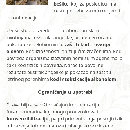
bešike
, koji za posledicu ima
čestu potrebu za mokrenjem i
inkontinenciju.
U više studija izvedenih na laboratorijskim
životinjama, ekstrakt angelike, primenjen oralno,
pokazao se delotvornim u
zaštiti kod trovanja
olovom
, kod izloženosti jonizujućim zračenjima, kod
povreda organizma izazvanih hemijskim agensima, a
čak i kod fizičkih povreda. Naročito povoljne
rezultate ekstrak angelike je pokazao na zaštitu
jetrinog parenhima
kod intoksikacije alkoholom
.
Ograničenja u upotrebi
Čitava biljka sadrži značajnu koncentraciju
furanokumarina koji mogu prouzrokovati
fotosenzibilizaciju
, pa pri primeni stoga postoji rizik
od razvoja fotodermatoza (iritacije kože izložene