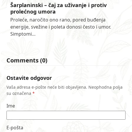
Šarplaninski – čaj za uživanje i protiv
prolećnog umora
Proleće, naročito ono rano, pored buđenja
energije, svežine i poleta donosi često i umor.
Simptomi…
Comments (0)
Ostavite odgovor
Vaša adresa e-pošte neće biti objavljena.
Neophodna polja
su označena
*
Ime
E-pošta