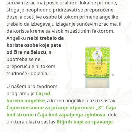
sučevim zracima) posle oralne ili lokalne primene,
stoga je neophodno pridržavati se preporučene
doze, a osetljive osobe bi tokom primene angelike
trebalo da izbegavaju izlaganje sunčevim zracima, ili
da koriste kreme sa visokim zaštitnim faktorom.
Angeliku
ne bi trebalo da
koriste osobe koje pate
od čira na želucu
, a
upotreba se ne
preporučuje ni tokom
trudnoće i dojenja.
U našem proizvodnom
programu je
Čaj od
korena angelike
, a koren angelike ulazi u sastav
Čajne mešavine za jačanje otpornosti „X“
,
Čaja
kod strume
i
Čaja kod zapaljenja zglobova
, dok
tinktura ulazi u sastav
Biljnih kapi za spavanje
.