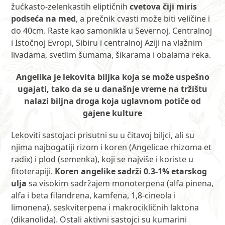
žućkasto-zelenkastih eliptičnih
cvetova čiji miris
podseća na med
, a prečnik cvasti može biti veličine i
do 40cm. Raste kao samonikla u Severnoj, Centralnoj
i Istočnoj Evropi, Sibiru i centralnoj Aziji na vlažnim
livadama, svetlim šumama, šikarama i obalama reka.
Angelika je lekovita biljka koja se može uspešno
ugajati, tako da se u današnje vreme na tržištu
nalazi biljna droga koja uglavnom potiče od
gajene kulture
Lekoviti sastojaci prisutni su u čitavoj biljci, ali su
njima najbogatiji rizom i koren (Angelicae rhizoma et
radix) i plod (semenka), koji se najviše i koriste u
fitoterapiji.
Koren angelike sadrži 0.3-1% etarskog
ulja
sa visokim sadržajem monoterpena (alfa pinena,
alfa i beta filandrena, kamfena, 1,8-cineola i
limonena), seskviterpena i makrocikličnih laktona
(dikanolida). Ostali aktivni sastojci su kumarini