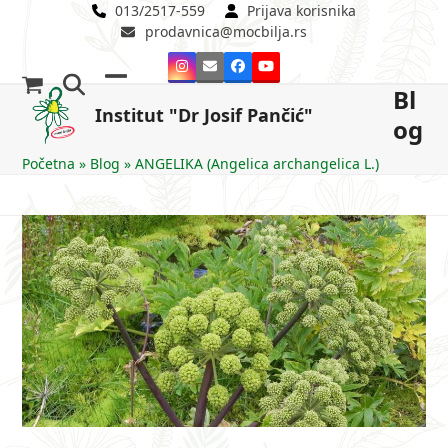
Skip
013/2517-559
Prijava korisnika
prodavnica@mocbilja.rs
to
content
Instagram
Email
Facebook
YouTube
Bl
Open
Close
Institut "Dr Josif Pančić"
og
mobile
mobile
menu
menu
Početna
»
Blog
»
ANGELIKA (Angelica archangelica L.)