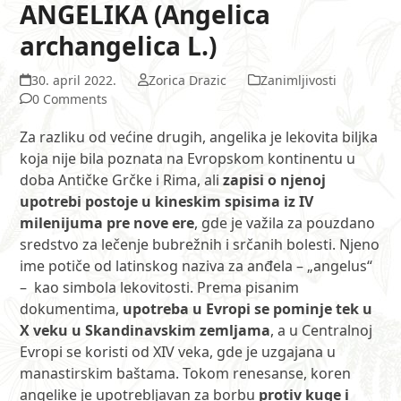
ANGELIKA (Angelica
archangelica L.)
30. april 2022.
Zorica Drazic
Zanimljivosti
0 Comments
Za razliku od većine drugih, angelika je lekovita biljka
koja nije bila poznata na Evropskom kontinentu u
doba Antičke Grčke i Rima, ali
zapisi o njenoj
upotrebi postoje u kineskim spisima iz IV
milenijuma pre nove ere
, gde je važila za pouzdano
sredstvo za lečenje bubrežnih i srčanih bolesti. Njeno
ime potiče od latinskog naziva za anđela – „angelus“
– kao simbola lekovitosti. Prema pisanim
dokumentima,
upotreba u Evropi se pominje tek u
X veku u Skandinavskim zemljama
, a u Centralnoj
Evropi se koristi od XIV veka, gde je uzgajana u
manastirskim baštama. Tokom renesanse, koren
angelike je upotrebljavan za borbu
protiv kuge i