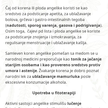
Čaj od korena ili ploda angelike koristi se kao
sredstvo za podsticanje apetita, za ublažavanje
bolova, grčeva i gastro-intestinalnih tegoba
(
nadutosti, sporog varenja, gasova i podrigivanja
).
Osim toga, čajevi pd lista i ploda angelike se koriste
za podsticanje znojenja i izmokravanja, za
regulisanje menstruacije i ublažavanje kašlja.
Samleven koren angelike pomešan sa medom se u
narodnoj medicini preporučuje kao
tonik za jačanje
starijim osobama i kao provereno sredstvo protiv
umora i astenije
. Žvakanje korena je dobro poznat
narodni lek za
ublažavanje mamurluka
posle
ekscesivne konzumacije alkohola.
Upotreba u fitoterapiji
Aktivni sastojci angelike stimulišu
lučenje