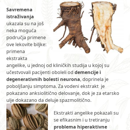
Savremena
istraživanja
ukazala su na još
neka moguća
područja primene
ove lekovite biljke:
primena
ekstrakta
angelike, u jednoj od kliničkih studija u kojoj su
učestvovali pacijenti oboleli od
demencije i
degenerativnih bolesti neurona
, doprinela je
poboljšanju simptoma. Za vodeni ekstrakt je
pokazano anksiolitično delovanje, dok je za etarsko
ulje dokazano da deluje spazmolitično.
Ekstrakti angelike pokazali su
se efikasnim i u tretiranju
problema hiperaktivne