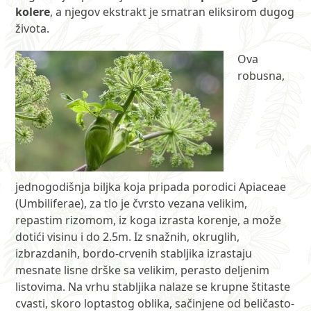
kolere
, a njegov ekstrakt je smatran eliksirom dugog
života.
Ova
robusna,
jednogodišnja biljka koja pripada porodici Apiaceae
(Umbiliferae), za tlo je čvrsto vezana velikim,
repastim rizomom, iz koga izrasta korenje, a može
dotići visinu i do 2.5m. Iz snažnih, okruglih,
izbrazdanih, bordo-crvenih stabljika izrastaju
mesnate lisne drške sa velikim, perasto deljenim
listovima. Na vrhu stabljika nalaze se krupne štitaste
cvasti, skoro loptastog oblika, sačinjene od beličasto-