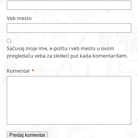
Veb mesto
Sačuvaj moje ime, e-poštu i veb mesto u ovom
pregledaču veba za sledeći put kada komentarišem.
Komentar
*