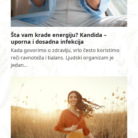
Šta vam krade energiju? Kandida –
uporna i dosadna infekcija
Kada govorimo o zdravlju, vrlo često koristimo
reči ravnoteža i balans. Ljudski organizam je
jedan…