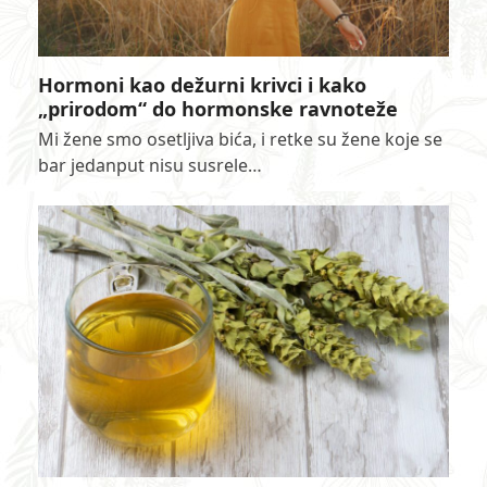
Hormoni kao dežurni krivci i kako
„prirodom“ do hormonske ravnoteže
Mi žene smo osetljiva bića, i retke su žene koje se
bar jedanput nisu susrele…