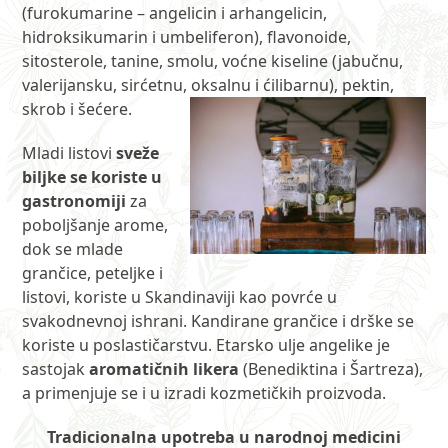
(furokumarine – angelicin i arhangelicin,
hidroksikumarin i umbeliferon), flavonoide,
sitosterole, tanine, smolu, voćne kiseline (jabučnu,
valerijansku, sirćetnu, oksalnu i ćilibarnu), pektin,
skrob i šećere.
Mladi listovi
sveže
biljke se koriste u
gastronomiji
za
poboljšanje arome,
dok se mlade
grančice, peteljke i
listovi, koriste u Skandinaviji kao povrće u
svakodnevnoj ishrani. Kandirane grančice i drške se
koriste u poslastičarstvu. Etarsko ulje angelike je
sastojak
aromatičnih likera
(Benediktina i Šartreza),
a primenjuje se i u izradi kozmetičkih proizvoda.
Tradicionalna upotreba u narodnoj medicini