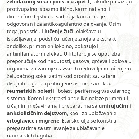
želudačnog soka i podstiču apetit
, takođe pokazuju
protivupalno, spazmolitično, karminativno, i
diuretično dejstvo, a sadržaja kumarina je
odgovoran i za antikoagulantno delovanje. Osim
toga, podstiču i
lučenje žuči
, olakšavaju
iskašljavanje, podstiču lučenje znoja a ekstrakt
anđelike, primenjen lokalno, pokazuje i
antiinflamatorni efekat. U fitoterpiji se upotreba
preporučuje kod nadutosti, gasova, grčeva i bolova u
organima za varenje izazvanih nedovoljnim lučenjem
želudačnog soka; zatim kod bronhitisa, katara
disajnih organa i psihogene astme; kao i kod
reumatskih bolesti
i bolesti perifernog vaskularnog
sistema. Koren i ekstrakti angelike nalaze primenu i
u čajnim mešavinama i preparatima sa
umirujućim i
anksiolitičnim dejstvom
, kao i za ublažavanje
vrtoglavice i migrene
. Etarsko ulje se koristi u
preparatima za utrljavanje za ublažavanje
reumatskih tegoba.