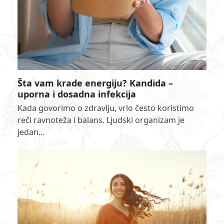
Šta vam krade energiju? Kandida –
uporna i dosadna infekcija
Kada govorimo o zdravlju, vrlo često koristimo
reči ravnoteža i balans. Ljudski organizam je
jedan…