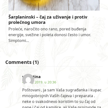
Šarplaninski – čaj za uživanje i protiv
prolećnog umora
Proleće, naročito ono rano, pored buđenja
energije, svežine i poleta donosi često i umor.
Simptomi…
Comments (1)
valentina
4. mart 2019. u 20:36
Poštovani , ja sam Vaša sugrađanka i kupac
mnogobrojnih Vaših čajeva i preparata .
neke o svakodnevo koristim to su čaj od
nane i čaj od kamilice ,aii Vaše proizvode za