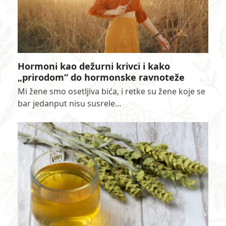
Hormoni kao dežurni krivci i kako
„prirodom“ do hormonske ravnoteže
Mi žene smo osetljiva bića, i retke su žene koje se
bar jedanput nisu susrele…