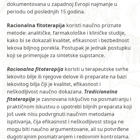
dokumentovana u zapadnoj Evropi najmanje u
periodu od poslednjih 15 godina.
Racionalna fitoterapija
koristi naučno priznate
metode: analitičke, farmakološke i kliničke studije,
kako bi se dokazali kvalitet, efikasnost i bezbednost
lekova biljnog porekla. Postupak je jednak postupku
koji se primenjuje za sintetske supstance.
Racionalna fitoterapija
koristi u terapeutske svrhe
lekovito bilje ili njegove delove ili preparate na bazi
lekovitog bilja čiji je kvalitet, efikasnost i
neškodljivost naučno dokazana.
Tradicionalna
fitoterapija
je zasnovana isključivo na posmatranju i
praktičnom iskustvu o upotrebi biljnih preparata koji
još uvek nisu podvrgnuti naučnim metodama
ispitivanja, čija efikasnost i neškodljivost stoga ne
mogu biti naučno argumentovane, ali su potvrđene
dugotrajnim posmatranjem i redovnim kontrolama.