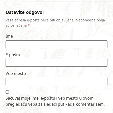
Ostavite odgovor
Vaša adresa e-pošte neće biti objavljena.
Neophodna polja
su označena
*
Ime
E-pošta
Veb mesto
Sačuvaj moje ime, e-poštu i veb mesto u ovom
pregledaču veba za sledeći put kada komentarišem.