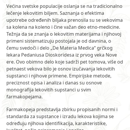
Većina svetske populacije oslanja se na tradicionalno
lečenje lekovitim biljem. Saznanja o efektima
upotrebe određenih biljaka prenosila su se vekovima
sa kolena na koleno i čine važan deo etno-medicine.
Težnja da se znanja o lekovitim materijama i njihovoj
primeni sistematizuju postojala je od davnina, o
čemu svedoči i delo „De Materia Medica“ grčkog
lekara Pedaniusa Dioskoridesa iz prvog veka Nove
ere. Ovo obimno delo koje sadrži pet tomova, više od
petnaest vekova bilo je osnov izučavanja lekovitih
supstanci i njihove primene. Empirijske metode,
preciznost opisa i analiza i danas su osnove
monografija lekovitih supstanci u svim
farmakopejama.
Farmakopeja predstavlja zbirku propisanih normi i
standarda za supstance i izradu lekova kojima se
određuju njihova identifikacija, karakteristike,