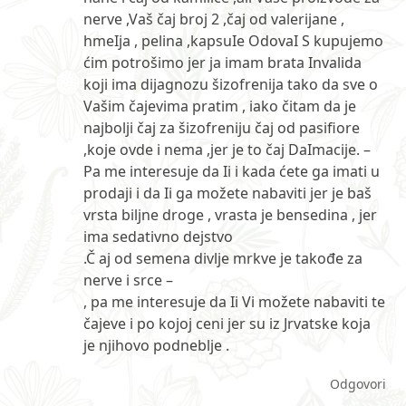
nerve ,Vaš čaj broj 2 ,čaj od valerijane ,
hmeIja , pelina ,kapsuIe OdovaI S kupujemo
ćim potrošimo jer ja imam brata Invalida
koji ima dijagnozu šizofrenija tako da sve o
Vašim čajevima pratim , iako čitam da je
najbolji čaj za šizofreniju čaj od pasifiore
,koje ovde i nema ,jer je to čaj DaImacije. –
Pa me interesuje da Ii i kada ćete ga imati u
prodaji i da Ii ga možete nabaviti jer je baš
vrsta biljne droge , vrasta je bensedina , jer
ima sedativno dejstvo
.Č aj od semena divlje mrkve je takođe za
nerve i srce –
, pa me interesuje da Ii Vi možete nabaviti te
čajeve i po kojoj ceni jer su iz Jrvatske koja
je njihovo podneblje .
Odgovori