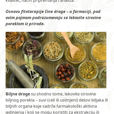
kvalitet, način pripremanja i analiza.
Osnovu fitoterapije čine droge – u farmaciji, pod
ovim pojmom podrazumevaju se lekovite sirovine
poreklom iz prirode.
Biljne droge
su shodno tome, lekovite sirovine
biljnog porekla – suvi (celi ili usitnjeni) delovi biljaka ili
biljnih organa koje sadrže farmakološki aktivna
jedinjenja i koji se mogu koristiti za ekstrakciju ili