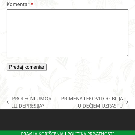
Komentar
*
PROLEĆNI UMOR
PRIMENA LEKOVITOG BILJA
previous
next
ILI DEPRESIJA?
U DEČJEM UZRASTU
post:
post:
PRAVILA KORIŠĆENJA I POLITIKA PRIVATNOSTI