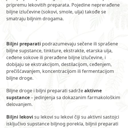
pripremu lekovitih preparata. Pojedine neprerađene
biljne izlučevine (sokovi, smole, ulja) takođe se
smatraju biljnim drogama.
Biljni preparati
podrazumevaju sečene ili sprašene
biljne supstance, tinkture, ekstrakte, etarska ulja,
ceđene sokove ili prerađene biljne izlučevine, i
dobijaju se ekstrakcijom, destilacijom, ceđenjem,
prečišćavanjem, koncentracijom ili fermentacijom
biljne droge.
Biljne droge i biljni preparati sadrže
aktivne
supstance
– jedinjenja sa dokazanim farmakološkim
delovanjem.
Biljni lekovi
su lekovi su lekovi čiji su aktivni sastojci
isključivo supstance biljnog porekla, biljnii preparati