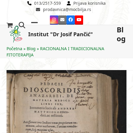
Skip
013/2517-559
Prijava korisnika
prodavnica@mocbilja.rs
to
content
Instagram
Email
Facebook
YouTube
Bl
Open
Close
Institut "Dr Josif Pančić"
og
mobile
mobile
menu
menu
Početna
»
Blog
»
RACIONALNA I TRADICIONALNA
FITOTERAPIJA