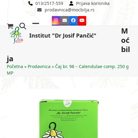
Skip
013/2517-559
Prijava korisnika
prodavnica@mocbilja.rs
to
content
Instagram
Email
Facebook
YouTube
M
Open
Close
Institut "Dr Josif Pančić"
oć
mobile
mobile
bil
menu
menu
ja
Početna
»
Prodavnica
»
Čaj br. 98 – Calendulae comp. 250 g
MP