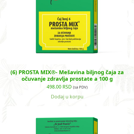
(6) PROSTA MIX®- Mešavina biljnog čaja za
očuvanje zdravlja prostate a 100 g
498.00
RSD
(sa PDV)
Dodaj u korpu