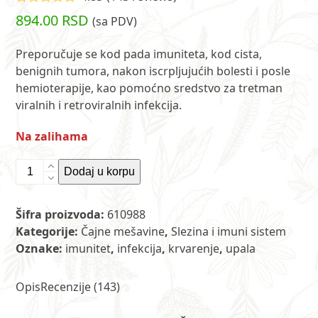
Ocenjeno
894.00
RSD
(sa PDV)
4.85
od 5 na
osnovu
ocene kupca
Preporučuje se kod pada imuniteta, kod cista,
143
benignih tumora, nakon iscrpljujućih bolesti i posle
hemioterapije, kao pomoćno sredstvo za tretman
viralnih i retroviralnih infekcija.
Na zalihama
Čaj
Dodaj u korpu
br.
98
Šifra proizvoda:
610988
-
Kategorije:
Čajne mešavine
,
Slezina i imuni sistem
Calendulae
Oznake:
imunitet
,
infekcija
,
krvarenje
,
upala
comp.
250
g
Opis
Recenzije (143)
MP