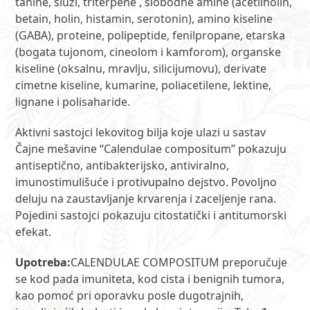
tanine, sluzi, triterpene , slobodne amine (acetilholin,
betain, holin, histamin, serotonin), amino kiseline
(GABA), proteine, polipeptide, fenilpropane, etarska
(bogata tujonom, cineolom i kamforom), organske
kiseline (oksalnu, mravlju, silicijumovu), derivate
cimetne kiseline, kumarine, poliacetilene, lektine,
lignane i polisaharide.
Aktivni sastojci lekovitog bilja koje ulazi u sastav
Čajne mešavine “Calendulae compositum” pokazuju
antiseptično, antibakterijsko, antiviralno,
imunostimulišuće i protivupalno dejstvo. Povoljno
deluju na zaustavljanje krvarenja i zaceljenje rana.
Pojedini sastojci pokazuju citostatički i antitumorski
efekat.
Upotreba:
CALENDULAE COMPOSITUM preporučuje
se kod pada imuniteta, kod cista i benignih tumora,
kao pomoć pri oporavku posle dugotrajnih,