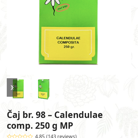
previous
next
slide
slide
Čaj br. 98 – Calendulae
comp. 250 g MP
4.85
(
143
reviews
)