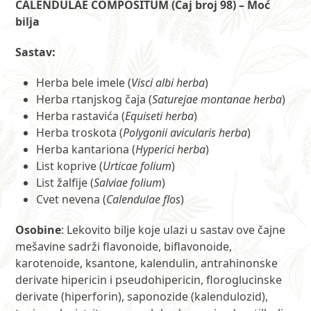
količina
CALENDULAE COMPOSITUM (Čaj broj 98) – Moć
bilja
Sastav:
Herba bele imele (
Visci albi herba
)
Herba rtanjskog čaja (
Saturejae montanae herba
)
Herba rastavića (
Equiseti herba
)
Herba troskota (
Polygonii avicularis herba
)
Herba kantariona (
Hyperici herba
)
List koprive (
Urticae folium
)
List žalfije (
Salviae folium
)
Cvet nevena (
Calendulae flos
)
Osobine
: Lekovito bilje koje ulazi u sastav ove čajne
mešavine sadrži flavonoide, biflavonoide,
karotenoide, ksantone, kalendulin, antrahinonske
derivate hipericin i pseudohipericin, floroglucinske
derivate (hiperforin), saponozide (kalendulozid),