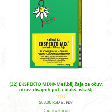
(32) EKSPEKTO MIX®-Meš.bilj.čaja za očuv.
zdrav. disajnih put. i olakš. iskašlj.
508.00
RSD
Ocenjeno
(sa PDV)
sa
5.00
od
5
Dodaj u korpu