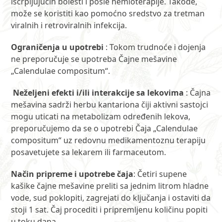
iscrpljujućih bolesti i posle hemioterapije. Takođe,
može se koristiti kao pomoćno sredstvo za tretman
viralnih i retroviralnih infekcija.
Ograničenja u upotrebi
: Tokom trudnoće i dojenja
ne preporučuje se upotreba Čajne mešavine
„Calendulae compositum“.
Neželjeni efekti i/ili interakcije sa lekovima
: Čajna
mešavina sadrži herbu kantariona čiji aktivni sastojci
mogu uticati na metabolizam određenih lekova,
preporučujemo da se o upotrebi Čaja „Calendulae
compositum“ uz redovnu medikamentoznu terapiju
posavetujete sa lekarem ili farmaceutom.
Način pripreme i upotrebe čaja
: Četiri supene
kašike čajne mešavine preliti sa jednim litrom hladne
vode, sud poklopiti, zagrejati do ključanja i ostaviti da
stoji 1 sat. Čaj procediti i pripremljenu količinu popiti
u toku dana.