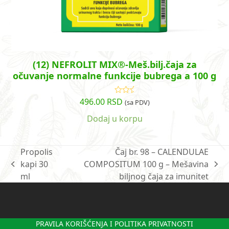
(12) NEFROLIT MIX®-Meš.bilj.čaja za
očuvanje normalne funkcije bubrega a 100 g
496.00
RSD
Ocenjeno
(sa PDV)
sa
4.64
od
5
Dodaj u korpu
Propolis
Čaj br. 98 – CALENDULAE
kapi 30
COMPOSITUM 100 g – Mešavina
previous
next
ml
biljnog čaja za imunitet
post:
post:
PRAVILA KORIŠĆENJA I POLITIKA PRIVATNOSTI