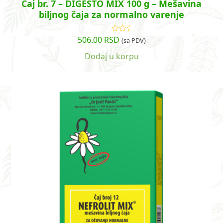
Čaj br. 7 – DIGESTO MIX 100 g – Mešavina
biljnog čaja za normalno varenje
506.00
RSD
Ocenjeno
(sa PDV)
sa
4.92
od
5
Dodaj u korpu