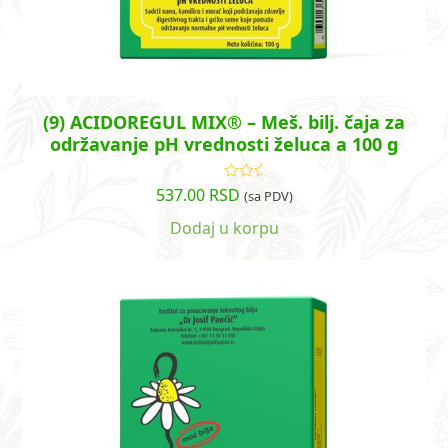
(9) ACIDOREGUL MIX® – Meš. bilj. čaja za
održavanje pH vrednosti želuca a 100 g
537.00
RSD
Ocenjeno
(sa PDV)
sa
5.00
od
5
Dodaj u korpu