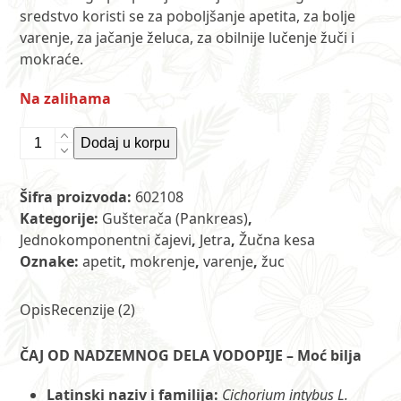
sredstvo koristi se za poboljšanje apetita, za bolje
varenje, za jačanje želuca, za obilnije lučenje žuči i
mokraće.
Na zalihama
Čaj
Dodaj u korpu
od
nadzemnog
Šifra proizvoda:
602108
dela
Kategorije:
Gušterača (Pankreas)
,
vodopije
Jednokomponentni čajevi
,
Jetra
,
Žučna kesa
80
Oznake:
apetit
,
mokrenje
,
varenje
,
žuc
g
MP
količina
Opis
Recenzije (2)
ČAJ OD NADZEMNOG DELA VODOPIJE – Moć bilja
Latinski naziv i familija:
Cichorium intybus L.