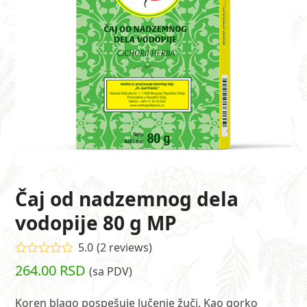
Čaj od nadzemnog dela
vodopije 80 g MP
5.0
(
2
reviews
)
Ocenjeno
264.00
RSD
(sa PDV)
5.00
od 5 na
osnovu
ocene kupca
Koren blago pospešuje lučenje žuči. Kao gorko
2