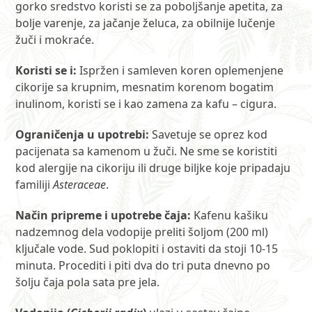
gorko sredstvo koristi se za poboljšanje apetita, za
bolje varenje, za jačanje želuca, za obilnije lučenje
žuči i mokraće.
Koristi se i:
Ispržen i samleven koren oplemenjene
cikorije sa krupnim, mesnatim korenom bogatim
inulinom, koristi se i kao zamena za kafu – cigura.
Ograničenja u upotrebi:
Savetuje se oprez kod
pacijenata sa kamenom u žuči. Ne sme se koristiti
kod alergije na cikoriju ili druge biljke koje pripadaju
familiji
Asteraceae
.
Način pripreme i upotrebe čaja:
Kafenu kašiku
nadzemnog dela vodopije preliti šoljom (200 ml)
ključale vode. Sud poklopiti i ostaviti da stoji 10-15
minuta. Procediti i piti dva do tri puta dnevno po
šolju čaja pola sata pre jela.