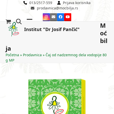
Skip
013/2517-559
Prijava korisnika
prodavnica@mocbilja.rs
to
content
Instagram
Email
Facebook
YouTube
M
Open
Close
Institut "Dr Josif Pančić"
oć
mobile
mobile
bil
menu
menu
ja
Početna
»
Prodavnica
»
Čaj od nadzemnog dela vodopije 80
g MP