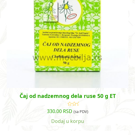
Čaj od nadzemnog dela ruse 50 g ET
330.00
RSD
Ocenjeno
(sa PDV)
sa
5.00
od
5
Dodaj u korpu