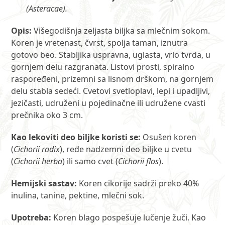
(Asteracae).
Opis:
Višegodišnja zeljasta biljka sa mlečnim sokom.
Koren je vretenast, čvrst, spolja taman, iznutra
gotovo beo. Stabljika uspravna, uglasta, vrlo tvrda, u
gornjem delu razgranata. Listovi prosti, spiralno
raspoređeni, prizemni sa lisnom drškom, na gornjem
delu stabla sedeći. Cvetovi svetloplavi, lepi i upadljivi,
jezičasti, udruženi u pojedinačne ili udružene cvasti
prečnika oko 3 cm.
Kao lekoviti deo biljke koristi se:
Osušen koren
(
Cichorii radix
), ređe nadzemni deo biljke u cvetu
(
Cichorii herba
) ili samo cvet (
Cichorii flos
).
Hemijski sastav:
Koren cikorije sadrži preko 40%
inulina, tanine, pektine, mlečni sok.
Upotreba:
Koren blago pospešuje lučenje žuči. Kao