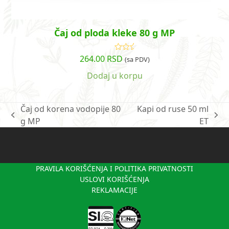
Čaj od ploda kleke 80 g MP
264.00
RSD
Ocenjeno
(sa PDV)
sa
4.00
od 5
Dodaj u korpu
Čaj od korena vodopije 80
Kapi od ruse 50 ml
previous
next
g MP
ET
post:
post:
PRAVILA KORIŠĆENJA I POLITIKA PRIVATNOSTI
USLOVI KORIŠĆENJA
REKLAMACIJE