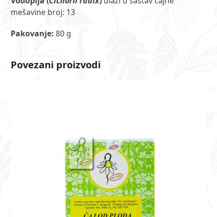
Vodopija
(
Cichorii radix
)
ulazi u sastav čajne
mešavine broj: 13
Pakovanje:
80 g
Povezani proizvodi