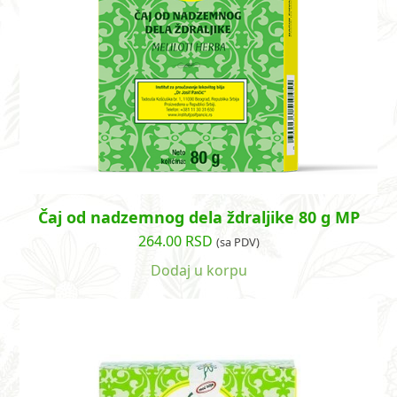
Čaj od nadzemnog dela ždraljike 80 g MP
264.00
RSD
(sa PDV)
Dodaj u korpu