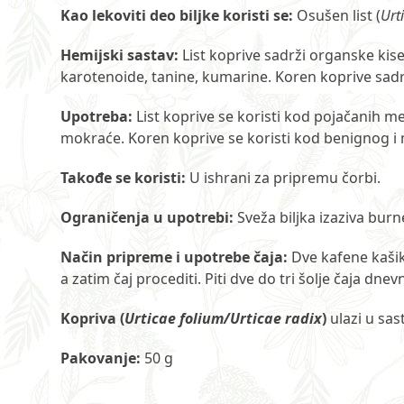
Kao lekoviti deo biljke koristi se:
Osušen list (
Urt
Hemijski sastav:
List koprive sadrži organske kisel
karotenoide, tanine, kumarine. Koren koprive sadrž
Upotreba:
List koprive se koristi kod pojačanih m
mokraće. Koren koprive se koristi kod benignog 
Takođe se
koristi:
U ishrani za pripremu čorbi.
Ograničenja u upotrebi:
Sveža biljka izaziva burn
Način pripreme i upotrebe čaja:
Dve kafene kašike
a zatim čaj procediti. Piti dve do tri šolje čaja dnev
Kopriva (
Urticae folium/Urticae radix
)
ulazi u sas
Pakovanje
:
50 g