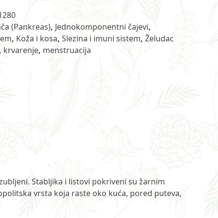
1280
ča (Pankreas)
,
Jednokomponentni čajevi
,
tem
,
Koža i kosa
,
Slezina i imuni sistem
,
Želudac
,
krvarenje
,
menstruacija
ubljeni. Stabljika i listovi pokriveni su žarnim
opolitska vrsta koja raste oko kuća, pored puteva,