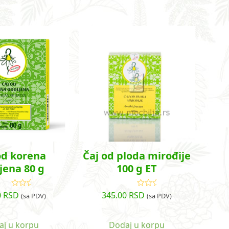
od korena
Čaj od ploda mirođije
jena 80 g
100 g ET
0
RSD
345.00
RSD
Ocenjeno
Ocenjeno
(sa PDV)
(sa PDV)
sa
5.00
od
sa
5.00
od
5
5
aj u korpu
Dodaj u korpu