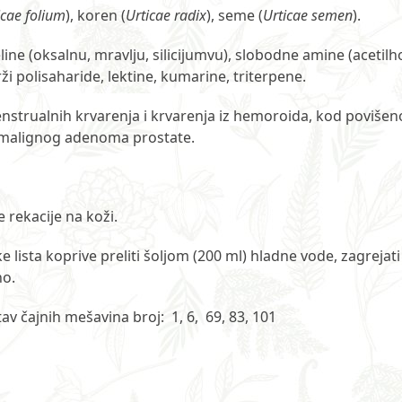
icae folium
), koren (
Urticae radix
), seme (
Urticae semen
).
ine (oksalnu, mravlju, silicijumvu), slobodne amine (acetilhol
i polisaharide, lektine, kumarine, triterpene.
enstrualnih krvarenja i krvarenja iz hemoroida, kod povišen
i malignog adenoma prostate.
e rekacije na koži.
 lista koprive preliti šoljom (200 ml) hladne vode, zagrejati d
no.
tav čajnih mešavina broj: 1, 6, 69, 83, 101