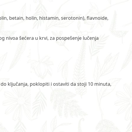
in, betain, holin, histamin, serotonin), flavnoide,
og nivoa šećera u krvi, za pospešenje lučenja
o ključanja, poklopiti i ostaviti da stoji 10 minuta,