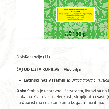
Opis
Recenzije (11)
ČAJ OD LISTA KOPRIVE – Moć bilja
Latinski naziv i familija:
Urtica dioica L. (Urtic
Opis:
Stablo je uspravno i četvrtasto, listovi su na
dlakama. Cvetovi su zelenkasti, skupljeni u cvasti 
na đubrištima i na staništima bogatim nitritima.