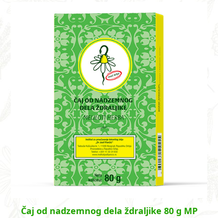
Čaj od nadzemnog dela ždraljike 80 g MP