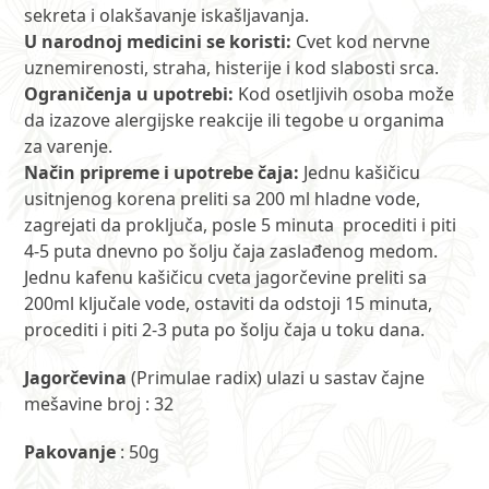
sekreta i olakšavanje iskašljavanja.
U narodnoj medicini se koristi:
Cvet kod nervne
uznemirenosti, straha, histerije i kod slabosti srca.
Ograničenja u upotrebi:
Kod osetljivih osoba može
da izazove alergijske reakcije ili tegobe u organima
za varenje.
Način pripreme i upotrebe čaja:
Jednu kašičicu
usitnjenog korena preliti sa 200 ml hladne vode,
zagrejati da proključa, posle 5 minuta procediti i piti
4-5 puta dnevno po šolju čaja zaslađenog medom.
Jednu kafenu kašičicu cveta jagorčevine preliti sa
200ml ključale vode, ostaviti da odstoji 15 minuta,
procediti i piti 2-3 puta po šolju čaja u toku dana.
Jagorčevina
(Primulae radix) ulazi u sastav čajne
mešavine broj : 32
Pakovanje
: 50g