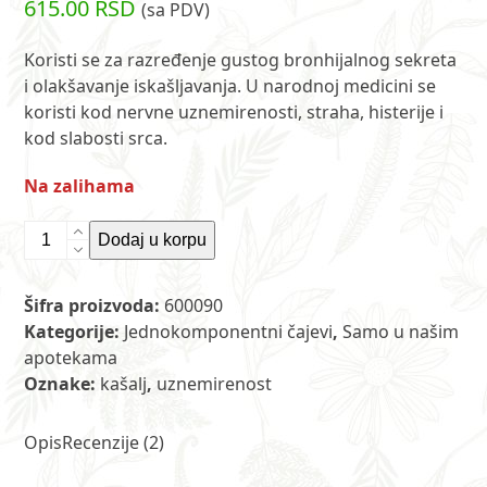
615.00
RSD
(sa PDV)
5.00
od 5 na
osnovu
ocene kupca
Koristi se za razređenje gustog bronhijalnog sekreta
2
i olakšavanje iskašljavanja. U narodnoj medicini se
koristi kod nervne uznemirenosti, straha, histerije i
kod slabosti srca.
Na zalihama
Čaj
Dodaj u korpu
od
cveta
Šifra proizvoda:
600090
jagorčevine
Kategorije:
Jednokomponentni čajevi
,
Samo u našim
50
apotekama
g
Oznake:
kašalj
,
uznemirenost
ET
količina
Opis
Recenzije (2)