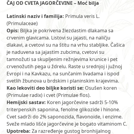
ČAJ OD CVETA JAGORČEVINE – Moć bilja
Latinski naziv i familija:
Primula veris L.
(Primulaceae)
Opis:
Biljka je pokrivena žlezdastim dlakama sa
crvenim glavicama. Listovi su jajasti, na naličju
dlakavi, a cvetovi su na štitu na vrhu stabljike. Čašica
je naduvena sa jajastim zubcima, cvetovi su
tamnožuti sa skupljenim režnjevima krunice i pet
crvenožutih pega u ždrelu. Raste u srednjoj i južnoj
Evropi i na Kavkazu, na sunčanim livadama i ispod
svetlih žbunova u brdskim i planinskim krajevima.
Kao lekoviti deo biljke koristi se:
Osušen koren
(Primulae radix) i cvet (Primulae flos).
Hemijski sastav:
Koren jagorčevine sadrži 5-10%
triterpenskih saponina, fenolne glikozide i hinone.
Cvet sadrži do 2% saponozida, flavonoide, i enzime.
Sveže mlado lišće jagorčevine je bogato vitaminom C.
Upotreba:
Za razređenje gustog bronhijalnog