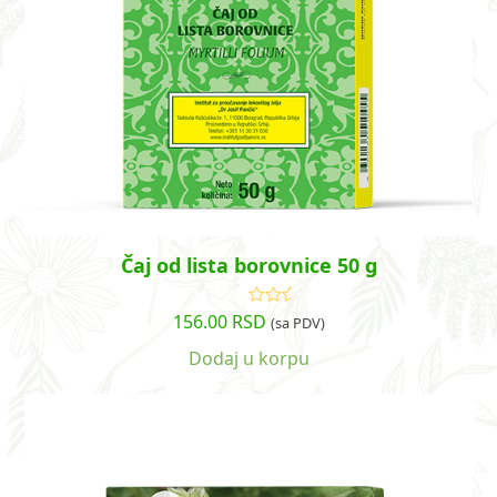
Čaj od lista borovnice 50 g
156.00
RSD
Ocenjeno
(sa PDV)
sa
5.00
od
5
Dodaj u korpu