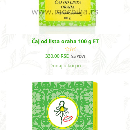
Čaj od lista oraha 100 g ET
330.00
RSD
Ocenjeno
(sa PDV)
sa
5.00
od
5
Dodaj u korpu