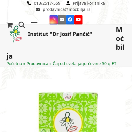
Skip
013/2517-559
Prijava korisnika
prodavnica@mocbilja.rs
to
content
Instagram
Email
Facebook
YouTube
M
Open
Close
Institut "Dr Josif Pančić"
oć
mobile
mobile
bil
menu
menu
ja
Početna
»
Prodavnica
»
Čaj od cveta jagorčevine 50 g ET