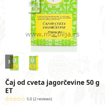
previous
next
slide
slide
Čaj od cveta jagorčevine 50 g
ET
5.0
(
2
reviews
)
Ocenjeno