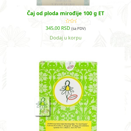
Čaj od ploda mirođije 100 g ET
345.00
RSD
Ocenjeno
(sa PDV)
sa
5.00
od
5
Dodaj u korpu