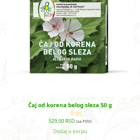
Čaj od korena belog sleza 50 g
529.00
RSD
Ocenjeno
(sa PDV)
sa
5.00
od
5
Dodaj u korpu