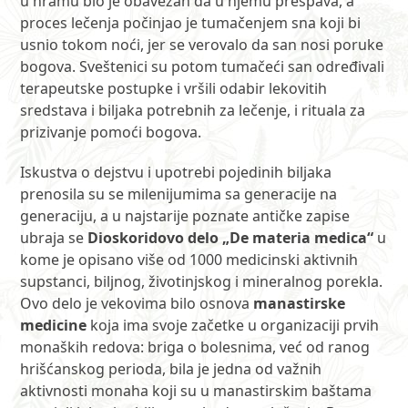
u hramu bio je obavezan da u njemu prespava, a
proces lečenja počinjao je tumačenjem sna koji bi
usnio tokom noći, jer se verovalo da san nosi poruke
bogova. Sveštenici su potom tumačeći san određivali
terapeutske postupke i vršili odabir lekovitih
sredstava i biljaka potrebnih za lečenje, i rituala za
prizivanje pomoći bogova.
Iskustva o dejstvu i upotrebi pojedinih biljaka
prenosila su se milenijumima sa generacije na
generaciju, a u najstarije poznate antičke zapise
ubraja se
Dioskoridovo delo „De materia medica“
u
kome je opisano više od 1000 medicinski aktivnih
supstanci, biljnog, životinjskog i mineralnog porekla.
Ovo delo je vekovima bilo osnova
manastirske
medicine
koja ima svoje začetke u organizaciji prvih
monaških redova: briga o bolesnima, već od ranog
hrišćanskog perioda, bila je jedna od važnih
aktivnosti monaha koji su u manastirskim baštama