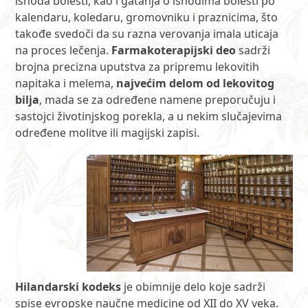
ishoda bolesti, kao i gatanja o ishodima bolesti po
kalendaru, koledaru, gromovniku i praznicima, što
takođe svedoči da su razna verovanja imala uticaja
na proces lečenja.
Farmakoterapijski deo
sadrži
brojna precizna uputstva za pripremu lekovitih
napitaka i melema,
najvećim delom od lekovitog
bilja
, mada se za određene namene preporučuju i
sastojci životinjskog porekla, a u nekim slučajevima
određene molitve ili magijski zapisi.
Hilandarski kodeks
je obimnije delo koje sadrži
spise evropske naučne medicine od XII do XV veka.