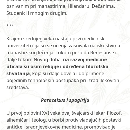
osnivanim pri manastirima, Hilandaru, Dečanima,
Studenici i mnogim drugim.
***
Krajem srednjeg veka nastaju prvi medicinski
univerziteti čija su se učenja zasnivala na iskustvima
manastirskog lečenja. Tokom perioda Renesanse i
dalje tokom Novog doba,
na razvoj medicine
uticala su osim religije i određena filozofska
shvatanja
, koja su dalje dovela i do primene
pojedinih tehnoloških postupaka pri izradi lekovitih
sredstava.
Paracelzus i spagirija
U prvoj polovini XVI veka ovaj švajcarski lekar, filozof,
alhemičar i teolog, u borbi protiv vladajućih postavki
antičke i srednjevekovne medicine, promovisao je