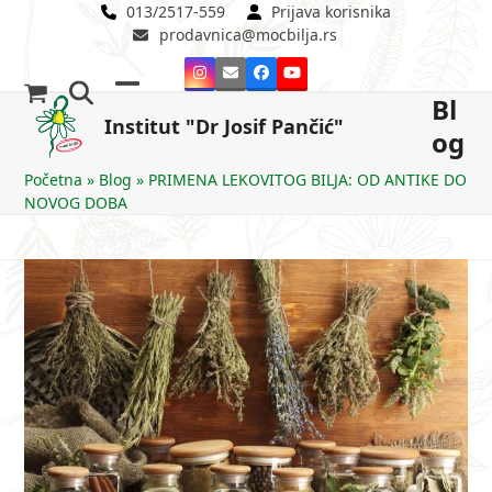
Skip
013/2517-559
Prijava korisnika
prodavnica@mocbilja.rs
to
content
Instagram
Email
Facebook
YouTube
Bl
Open
Close
Institut "Dr Josif Pančić"
og
mobile
mobile
menu
menu
Početna
»
Blog
»
PRIMENA LEKOVITOG BILJA: OD ANTIKE DO
NOVOG DOBA