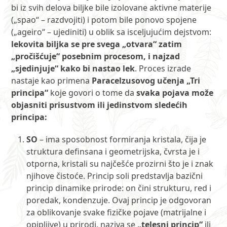
bi iz svih delova biljke bile izolovane aktivne materije
(„spao“ – razdvojiti) i potom bile ponovo spojene
(„ageiro“ – ujediniti) u oblik sa isceljujućim dejstvom:
lekovita biljka se pre svega „otvara“ zatim
„pročišćuje“ posebnim procesom, i najzad
„sjedinjuje“ kako bi nastao lek
. Proces izrade
nastaje kao primena
Paracelzusovog učenja „Tri
principa“
koje govori o tome da
svaka pojava može
objasniti prisustvom ili jedinstvom sledećih
principa:
SO
– ima sposobnost formiranja kristala, čija je
struktura definsana i geometrijska, čvrsta je i
otporna, kristali su najčešće prozirni što je i znak
njihove čistoće. Princip soli predstavlja bazični
princip dinamike prirode: on čini strukturu, red i
poredak, kondenzuje. Ovaj princip je odgovoran
za oblikovanje svake fizičke pojave (matrijalne i
opipljive) u prirodi, naziva se
„telesni princip“
ili