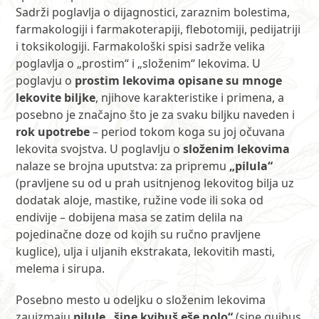
Sadrži poglavlja o dijagnostici, zaraznim bolestima,
farmakologiji i farmakoterapiji, flebotomiji, pedijatriji
i toksikologiji. Farmakološki spisi sadrže velika
poglavlja o „prostim“ i „složenim“ lekovima. U
poglavju o
prostim lekovima opisane su mnoge
lekovite biljke
, njihove karakteristike i primena, a
posebno je značajno što je za svaku biljku naveden i
rok upotrebe
– period tokom koga su joj očuvana
lekovita svojstva. U poglavlju o
složenim lekovima
nalaze se brojna uputstva: za pripremu
„pilula“
(pravljene su od u prah usitnjenog lekovitog bilja uz
dodatak aloje, mastike, ružine vode ili soka od
endivije – dobijena masa se zatim delila na
pojedinačne doze od kojih su ručno pravljene
kuglice), ulja i uljanih ekstrakata, lekovitih masti,
melema i sirupa.
Posebno mesto u odeljku o složenim lekovima
zauizmaju
pilule „šine kvibuš eše nolo“
(sine quibus