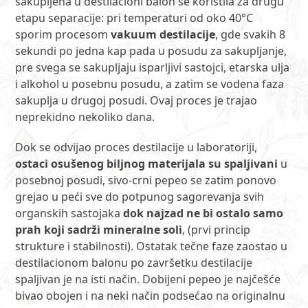
sakupljena u destilacioni balon se koristila za drugu
etapu separacije: pri temperaturi od oko 40°C
sporim procesom
vakuum destilacije
, gde svakih 8
sekundi po jedna kap pada u posudu za sakupljanje,
pre svega se sakupljaju isparljivi sastojci, etarska ulja
i alkohol u posebnu posudu, a zatim se vodena faza
sakuplja u drugoj posudi. Ovaj proces je trajao
neprekidno nekoliko dana.
Dok se odvijao proces destilacije u laboratoriji,
ostaci osušenog biljnog materijala su spaljivani
u
posebnoj posudi, sivo-crni pepeo se zatim ponovo
grejao u peći sve do potpunog sagorevanja svih
organskih sastojaka
dok najzad ne bi ostalo samo
prah koji sadrži mineralne soli
, (prvi princip
strukture i stabilnosti). Ostatak tečne faze zaostao u
destilacionom balonu po završetku destilacije
spaljivan je na isti način. Dobijeni pepeo je najčešće
bivao obojen i na neki način podsećao na originalnu