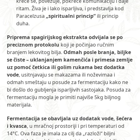
kreće se, povezuje, pokreće komunikaciju i daje
ritam. Živa je i lako isparljiva, i predstavlja kod
Paracelzusa
„spiritualni princip“
ili princip
duha.
Priprema spagirijskog ekstrakta odvijala se po
preciznom protokolu
koji je počinjao ručnim
branjem lekovitog bilja.
Odmah posle branja, biljke
se čiste – uklanjanjem kamenčića i primesa zemlje
uz pomoć četkica ili golim rukama bez dodatka
vode
, usitnjavaju se makazama ili noževimaa i
odmah smeštaju u posude za fermentaciju kako ne
bi došlo do gubljenja isparljivih sastojaka. Posuda za
fermentaciju mogla je primiti najviše 5kg biljnog
materijala.
Fermentacija se obavljala uz dodatak vode, šećera
i kvasca
, u mračnoj prostoriji i pri temperaturi od
14°C. Ova faza je imala za cilj da „razloži“ biljni