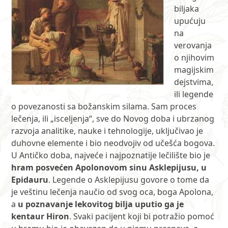
biljaka
upućuju
na
verovanja
o njihovim
magijskim
dejstvima,
ili legende
o povezanosti sa božanskim silama. Sam proces
lečenja, ili „isceljenja“, sve do Novog doba i ubrzanog
razvoja analitike, nauke i tehnologije, uključivao je
duhovne elemente i bio neodvojiv od učešća bogova.
U Antičko doba, najveće i najpoznatije lečilište bio je
hram posvećen Apolonovom sinu Asklepijusu, u
Epidauru
. Legende o Asklepijusu govore o tome da
je veštinu lečenja naučio od svog oca, boga Apolona,
a
u poznavanje lekovitog bilja uputio ga je
kentaur Hiron
. Svaki pacijent koji bi potražio pomoć