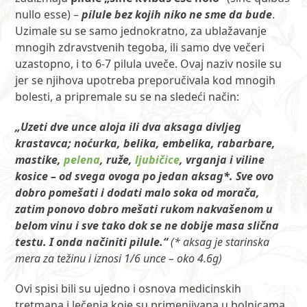
nullo esse) –
pilule bez kojih niko ne sme da bude
.
Uzimale su se samo jednokratno, za ublažavanje
mnogih zdravstvenih tegoba, ili samo dve večeri
uzastopno, i to 6-7 pilula uveče. Ovaj naziv nosile su
jer se njihova upotreba preporučivala kod mnogih
bolesti, a pripremale su se na sledeći način:
„Uzeti dve unce aloja ili dva aksaga divljeg
krastavca; noćurka, belika, embelika, rabarbare,
mastike,
pelena
, ruže,
ljubičice
, vrganja i viline
kosice – od svega ovoga po jedan aksag*. Sve ovo
dobro pomešati i dodati malo soka od morača,
zatim ponovo dobro mešati rukom nakvašenom u
belom vinu i sve tako dok se ne dobije masa slična
testu. I onda načiniti pilule.“
(* aksag je starinska
mera za težinu i iznosi 1/6 unce – oko 4.6g)
Ovi spisi bili su ujedno i osnova medicinskih
tretmana i lečenja koje su primenjivana u bolnicama