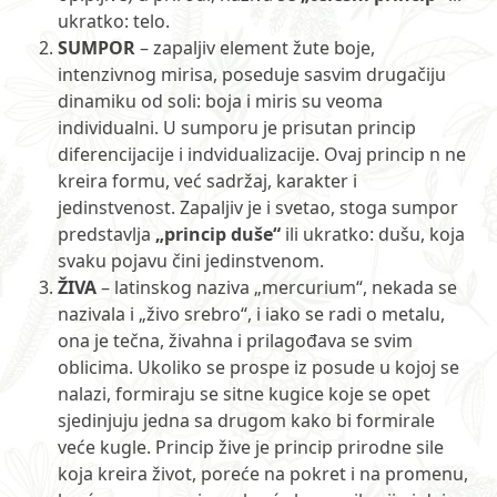
ukratko: telo.
SUMPOR
– zapaljiv element žute boje,
intenzivnog mirisa, poseduje sasvim drugačiju
dinamiku od soli: boja i miris su veoma
individualni. U sumporu je prisutan princip
diferencijacije i indvidualizacije. Ovaj princip n ne
kreira formu, već sadržaj, karakter i
jedinstvenost. Zapaljiv je i svetao, stoga sumpor
predstavlja
„princip duše“
ili ukratko: dušu, koja
svaku pojavu čini jedinstvenom.
ŽIVA
– latinskog naziva „mercurium“, nekada se
nazivala i „živo srebro“, i iako se radi o metalu,
ona je tečna, živahna i prilagođava se svim
oblicima. Ukoliko se prospe iz posude u kojoj se
nalazi, formiraju se sitne kugice koje se opet
sjedinjuju jedna sa drugom kako bi formirale
veće kugle. Princip žive je princip prirodne sile
koja kreira život, poreće na pokret i na promenu,