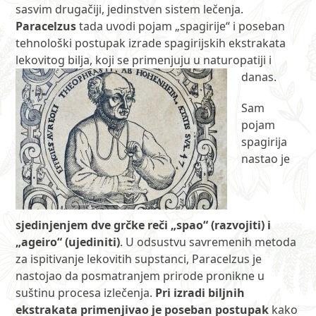
sasvim drugačiji, jedinstven sistem lečenja.
Paracelzus
tada uvodi pojam „spagirije“ i poseban
tehnološki postupak izrade spagirijskih ekstrakata
lekovitog bilja, koji se primenjuju u naturopatiji i
danas.
Sam
pojam
spagirija
nastao je
sjedinjenjem dve grčke reči „spao“ (razvojiti) i
„ageiro“ (ujediniti)
. U odsustvu savremenih metoda
za ispitivanje lekovitih supstanci, Paracelzus je
nastojao da posmatranjem prirode pronikne u
suštinu procesa izlečenja.
Pri izradi biljnih
ekstrakata primenjivao je poseban postupak
kako