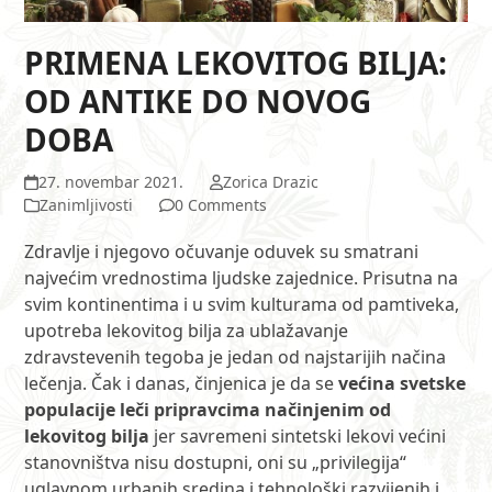
PRIMENA LEKOVITOG BILJA:
OD ANTIKE DO NOVOG
DOBA
27. novembar 2021.
Zorica Drazic
Zanimljivosti
0 Comments
Zdravlje i njegovo očuvanje oduvek su smatrani
najvećim vrednostima ljudske zajednice. Prisutna na
svim kontinentima i u svim kulturama od pamtiveka,
upotreba lekovitog bilja za ublažavanje
zdravstevenih tegoba je jedan od najstarijih načina
lečenja. Čak i danas, činjenica je da se
većina svetske
populacije leči pripravcima načinjenim od
lekovitog bilja
jer savremeni sintetski lekovi većini
stanovništva nisu dostupni, oni su „privilegija“
uglavnom urbanih sredina i tehnološki razvijenih i