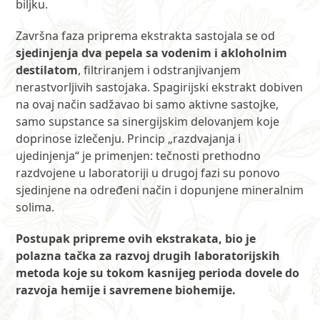
biljku.
Završna faza priprema ekstrakta sastojala se od
sjedinjenja dva pepela sa vodenim i akloholnim
destilatom
, filtriranjem i odstranjivanjem
nerastvorljivih sastojaka. Spagirijski ekstrakt dobiven
na ovaj način sadžavao bi samo aktivne sastojke,
samo supstance sa sinergijskim delovanjem koje
doprinose izlečenju. Princip „razdvajanja i
ujedinjenja“ je primenjen: tečnosti prethodno
razdvojene u laboratoriji u drugoj fazi su ponovo
sjedinjene na određeni način i dopunjene mineralnim
solima.
Postupak pripreme ovih ekstrakata, bio je
polazna tačka za razvoj drugih laboratorijskih
metoda koje su tokom kasnijeg perioda dovele do
razvoja hemije i savremene biohemije.