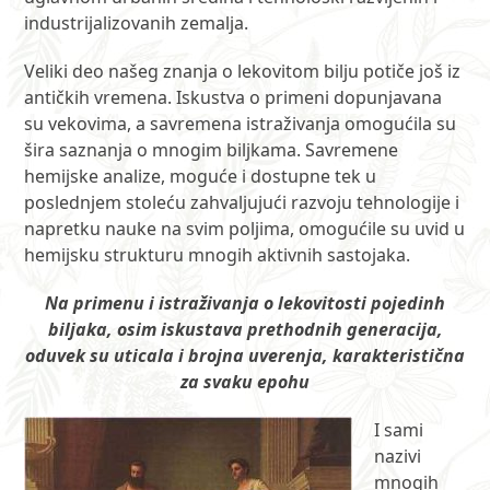
industrijalizovanih zemalja.
Veliki deo našeg znanja o lekovitom bilju potiče još iz
antičkih vremena. Iskustva o primeni dopunjavana
su vekovima, a savremena istraživanja omogućila su
šira saznanja o mnogim biljkama. Savremene
hemijske analize, moguće i dostupne tek u
poslednjem stoleću zahvaljujući razvoju tehnologije i
napretku nauke na svim poljima, omogućile su uvid u
hemijsku strukturu mnogih aktivnih sastojaka.
Na primenu i istraživanja o lekovitosti pojedinh
biljaka, osim iskustava prethodnih generacija,
oduvek su uticala i brojna uverenja, karakteristična
za svaku epohu
I sami
nazivi
mnogih