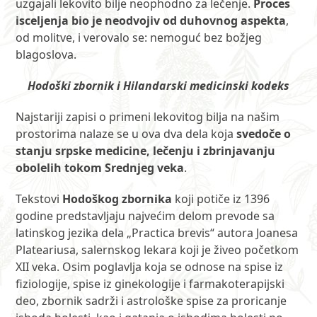
uzgajali lekovito bilje neophodno za lečenje.
Proces
isceljenja bio je neodvojiv od duhovnog aspekta
,
od molitve, i verovalo se: nemoguć bez božjeg
blagoslova.
Hodoški zbornik i Hilandarski medicinski kodeks
Najstariji zapisi o primeni lekovitog bilja na našim
prostorima nalaze se u ova dva dela koja
svedoče o
stanju srpske medicine, lečenju i zbrinjavanju
obolelih tokom Srednjeg veka
.
Tekstovi
Hodoškog zbornika
koji potiče iz 1396
godine predstavljaju najvećim delom prevode sa
latinskog jezika dela „Practica brevis“ autora Joanesa
Plateariusa, salernskog lekara koji je živeo početkom
XII veka. Osim poglavlja koja se odnose na spise iz
fiziologije, spise iz ginekologije i farmakoterapijski
deo, zbornik sadrži i astrološke spise za proricanje