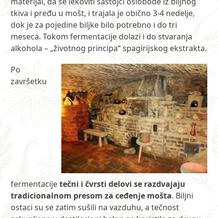
materijal, da se lekoviti sastojci oslobode iz biljnog
tkiva i pređu u mošt, i trajala je obično 3-4 nedelje,
dok je za pojedine biljke bilo potrebno i do tri
meseca. Tokom fermentacije dolazi i do stvaranja
alkohola – „životnog principa“ spagirijskog ekstrakta.
Po
završetku
fermentacije
tečni i čvrsti delovi se razdvajaju
tradicionalnom presom za ceđenje mošta
. Biljni
ostaci su se zatim sušili na vazduhu, a tečnost