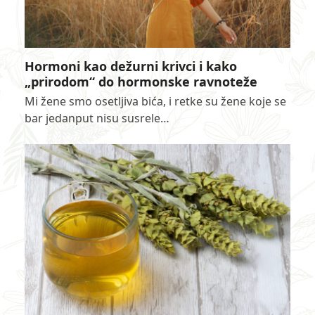
Hormoni kao dežurni krivci i kako
„prirodom“ do hormonske ravnoteže
Mi žene smo osetljiva bića, i retke su žene koje se
bar jedanput nisu susrele…