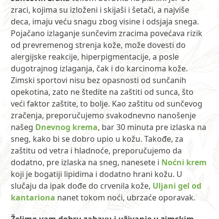
zraci, kojima su izloženi i skijaši i šetači, a najviše
deca, imaju veću snagu zbog visine i odsjaja snega.
Pojačano izlaganje sunčevim zracima povećava rizik
od prevremenog strenja kože, može dovesti do
alergijske reakcije, hiperpigmentacije, a posle
dugotrajnog izlaganja, čak i do karcinoma kože.
Zimski sportovi nisu bez opasnosti od sunčanih
opekotina, zato ne štedite na zaštiti od sunca, što
veći faktor zaštite, to bolje. Kao zaštitu od sunčevog
zračenja, preporučujemo svakodnevno nanošenje
našeg
Dnevnog krema
, bar 30 minuta pre izlaska na
sneg, kako bi se dobro upio u kožu. Takođe, za
zaštitu od vetra i hladnoće, preporučujemo da
dodatno, pre izlaska na sneg, nanesete i
Noćni krem
koji je bogatiji lipidima i dodatno hrani kožu. U
slučaju da ipak dođe do crvenila kože,
Uljani gel od
kantariona
nanet tokom noći, ubrzaće oporavak.
Želimo vam dobru zabavu i uživanje u zimskim