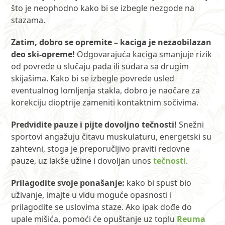
što je neophodno kako bi se izbegle nezgode na
stazama.
Zatim, dobro se opremite – kaciga je nezaobilazan
deo ski-opreme!
Odgovarajuća kaciga smanjuje rizik
od povrede u slučaju pada ili sudara sa drugim
skijašima. Kako bi se izbegle povrede usled
eventualnog lomljenja stakla, dobro je naočare za
korekciju dioptrije zameniti kontaktnim sočivima.
Predvidite pauze i pijte dovoljno tečnosti!
Snežni
sportovi angažuju čitavu muskulaturu, energetski su
zahtevni, stoga je preporučljivo praviti redovne
pauze, uz lakše užine i dovoljan unos
tečnosti
.
Prilagodite svoje ponašanje:
kako bi spust bio
uživanje, imajte u vidu moguće opasnosti i
prilagodite se uslovima staze. Ako ipak dođe do
upale mišića, pomoći će opuštanje uz toplu
Reuma