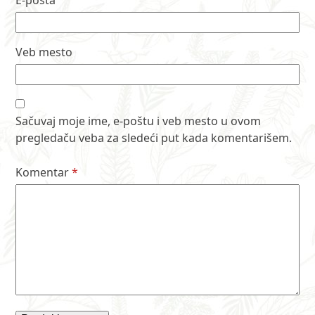
E-pošta
Veb mesto
Sačuvaj moje ime, e-poštu i veb mesto u ovom
pregledaču veba za sledeći put kada komentarišem.
Komentar
*