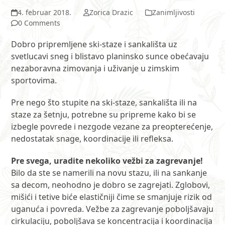
4. februar 2018.
Zorica Drazic
Zanimljivosti
0 Comments
Dobro pripremljene ski-staze i sankališta uz
svetlucavi sneg i blistavo planinsko sunce obećavaju
nezaboravna zimovanja i uživanje u zimskim
sportovima.
Pre nego što stupite na ski-staze, sankališta ili na
staze za šetnju, potrebne su pripreme kako bi se
izbegle povrede i nezgode vezane za preopterećenje,
nedostatak snage, koordinacije ili refleksa.
Pre svega, uradite nekoliko vežbi za zagrevanje!
Bilo da ste se namerili na novu stazu, ili na sankanje
sa decom, neohodno je dobro se zagrejati. Zglobovi,
mišići i tetive biće elastičniji čime se smanjuje rizik od
uganuća i povreda. Vežbe za zagrevanje poboljšavaju
cirkulaciju, poboljšava se koncentracija i koordinacija