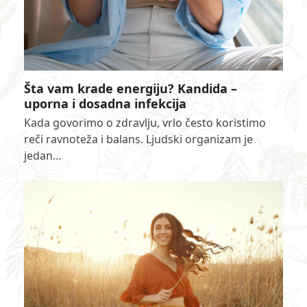
Šta vam krade energiju? Kandida –
uporna i dosadna infekcija
Kada govorimo o zdravlju, vrlo često koristimo
reči ravnoteža i balans. Ljudski organizam je
jedan…