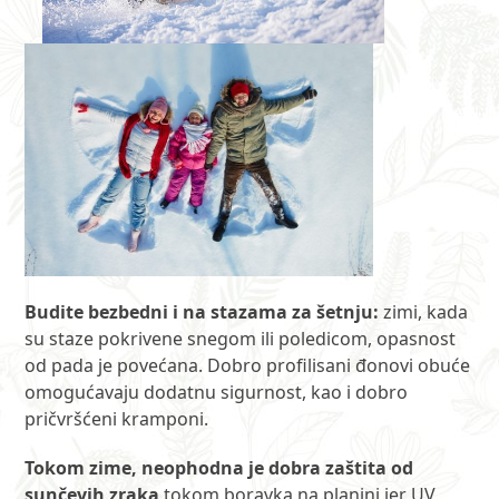
Budite bezbedni i na stazama za šetnju:
zimi, kada
su staze pokrivene snegom ili poledicom, opasnost
od pada je povećana. Dobro profilisani đonovi obuće
omogućavaju dodatnu sigurnost, kao i dobro
pričvršćeni kramponi.
Tokom zime, neophodna je dobra zaštita od
sunčevih zraka
tokom boravka na planini jer UV