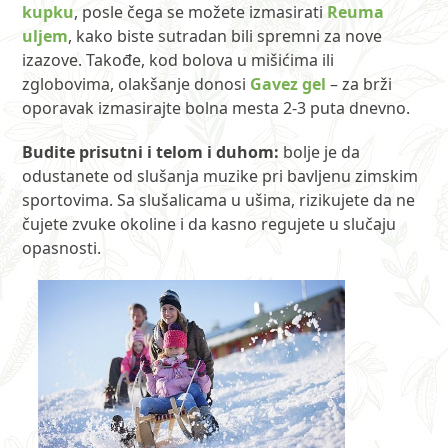
kupku
, posle čega se možete izmasirati
Reuma
uljem
, kako biste sutradan bili spremni za nove
izazove. Takođe, kod bolova u mišićima ili
zglobovima, olakšanje donosi
Gavez gel
– za brži
oporavak izmasirajte bolna mesta 2-3 puta dnevno.
Budite prisutni i telom i duhom:
bolje je da
odustanete od slušanja muzike pri bavljenu zimskim
sportovima. Sa slušalicama u ušima, rizikujete da ne
čujete zvuke okoline i da kasno regujete u slučaju
opasnosti.