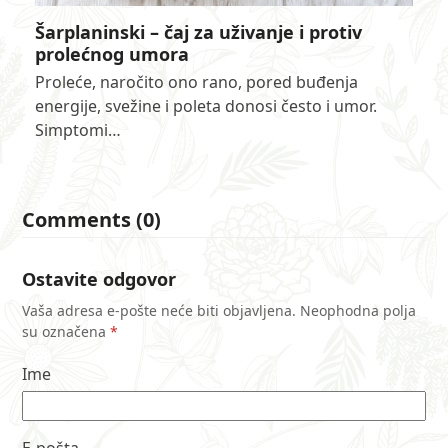
Šarplaninski – čaj za uživanje i protiv
prolećnog umora
Proleće, naročito ono rano, pored buđenja
energije, svežine i poleta donosi često i umor.
Simptomi…
Comments (0)
Ostavite odgovor
Vaša adresa e-pošte neće biti objavljena.
Neophodna polja
su označena
*
Ime