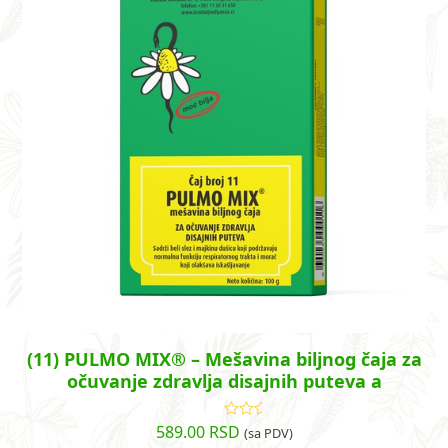
(11) PULMO MIX® – Mešavina biljnog čaja za
očuvanje zdravlja disajnih puteva a
589.00
RSD
Ocenjeno
(sa PDV)
sa
4.79
od