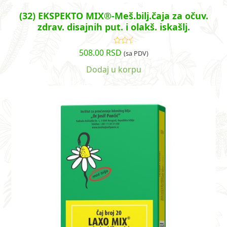
(32) EKSPEKTO MIX®-Meš.bilj.čaja za očuv.
zdrav. disajnih put. i olakš. iskašlj.
508.00
RSD
Ocenjeno
(sa PDV)
sa
5.00
od
5
Dodaj u korpu