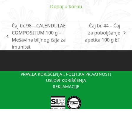
Dodaj u korpu
Čaj br. 98 – CALENDULAE
Čaj br. 44 – Čaj
COMPOSITUM 100 g –
za poboljšanje
next
previous
Mešavina biljnog čaja za
apetita 100 g ET
post:
post:
imunitet
PRAVILA KORIŠĆENJA I POLITIKA PRIVATNOSTI
USLOVI KORIŠĆENJA
REKLAMACIJE