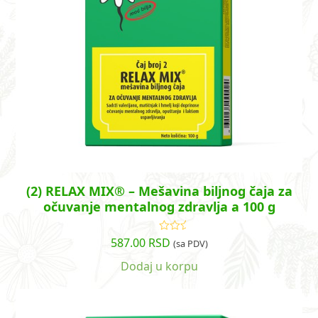
(2) RELAX MIX® – Mešavina biljnog čaja za
očuvanje mentalnog zdravlja a 100 g
587.00
RSD
Ocenjeno
(sa PDV)
sa
4.89
od
5
Dodaj u korpu