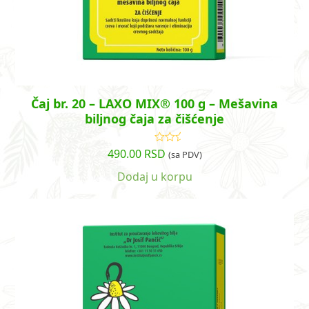
Čaj br. 20 – LAXO MIX® 100 g – Mešavina
biljnog čaja za čišćenje
490.00
RSD
Ocenjeno
(sa PDV)
sa
5.00
od
5
Dodaj u korpu