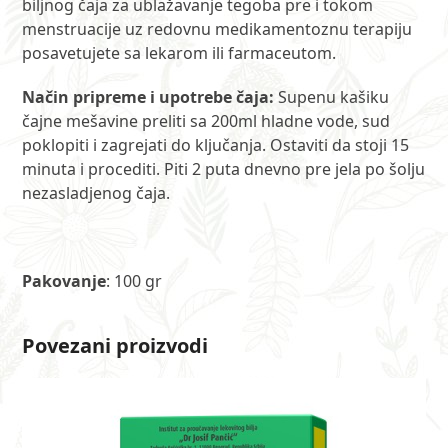
biljnog čaja za ublažavanje tegoba pre i tokom
menstruacije uz redovnu medikamentoznu terapiju
posavetujete sa lekarom ili farmaceutom.
Način pripreme i upotrebe čaja:
Supenu kašiku
čajne mešavine preliti sa 200ml hladne vode, sud
poklopiti i zagrejati do ključanja. Ostaviti da stoji 15
minuta i procediti. Piti 2 puta dnevno pre jela po šolju
nezasladjenog čaja.
Pakovanje
: 100 gr
Povezani proizvodi