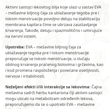
Aktivni sastojci lekovitog bilja koje ulazi u sastav EVA
– mešavine biljnog čaja za ublažavanje tegoba pre i
tokom menstruacije povoljno deluju na stabilizaciju
membrana kapilara čime se ubrzava zaustavljanje
krvarenja. Takođe, deluju i spazmolitično i umirujuće
na nervni sistem.
Upotreba:
EVA – mešavine biljnog čaja za
ublažavanje tegoba pre i tokom menstruacije
preporučuje se tokom menstruacije, u slučaju
obilnog krvarenja praćenog bolovima i grčevima, kao
i kod promena raspoloženja i povećane osetljivosti,
nervoze i iritabilnosti.
Neželjeni efekti i/ili interakcije sa lekovima:
Čajna
mešavina sadrži herbu kantariona čiji aktivni sastojci
mogu uticati na metabolizam određenih lekova,
preporučujemo da se o upotrebi EVA – mešavine