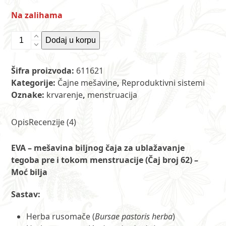
Na zalihama
Čaj
Dodaj u korpu
br.
62
Šifra proizvoda:
611621
-
Kategorije:
Čajne mešavine
,
Reproduktivni sistemi
Čaj
Oznake:
krvarenje
,
menstruacija
EVA
100
g
Opis
Recenzije (4)
ET
količina
EVA – mešavina biljnog čaja za ublažavanje
tegoba pre i tokom menstruacije (Čaj broj 62) –
Moć bilja
Sastav:
Herba rusomače (
Bursae pastoris herba
)