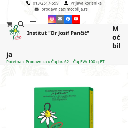
Skip
013/2517-559
Prijava korisnika
prodavnica@mocbilja.rs
to
content
Instagram
Email
Facebook
YouTube
M
Open
Close
Institut "Dr Josif Pančić"
oć
mobile
mobile
bil
menu
menu
ja
Početna
»
Prodavnica
»
Čaj br. 62 – Čaj EVA 100 g ET