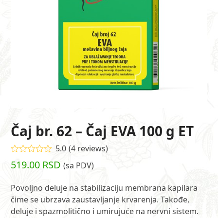
Čaj br. 62 – Čaj EVA 100 g ET
5.0
(
4
reviews
)
Ocenjeno
519.00
RSD
(sa PDV)
5.00
od 5 na
osnovu
ocene kupca
Povoljno deluje na stabilizaciju membrana kapilara
4
čime se ubrzava zaustavljanje krvarenja. Takođe,
deluje i spazmolitično i umirujuće na nervni sistem.