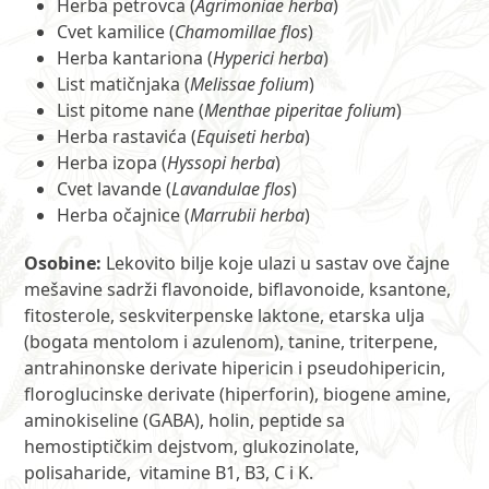
Herba petrovca (
Agrimoniae herba
)
Cvet kamilice (
Chamomillae flos
)
Herba kantariona (
Hyperici herba
)
List matičnjaka (
Melissae folium
)
List pitome nane (
Menthae piperitae folium
)
Herba rastavića (
Equiseti herba
)
Herba izopa (
Hyssopi herba
)
Cvet lavande (
Lavandulae flos
)
Herba očajnice (
Marrubii herba
)
Osobine:
Lekovito bilje koje ulazi u sastav ove čajne
mešavine sadrži flavonoide, biflavonoide, ksantone,
fitosterole, seskviterpenske laktone, etarska ulja
(bogata mentolom i azulenom), tanine, triterpene,
antrahinonske derivate hipericin i pseudohipericin,
floroglucinske derivate (hiperforin), biogene amine,
aminokiseline (GABA), holin, peptide sa
hemostiptičkim dejstvom, glukozinolate,
polisaharide, vitamine B1, B3, C i K.