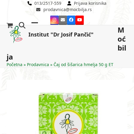
Skip
013/2517-559
Prijava korisnika
prodavnica@mocbilja.rs
to
content
Instagram
Email
Facebook
YouTube
M
Open
Close
Institut "Dr Josif Pančić"
oć
mobile
mobile
bil
menu
menu
ja
Početna
»
Prodavnica
»
Čaj od šišarica hmelja 50 g ET