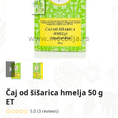
previous
next
slide
slide
Čaj od šišarica hmelja 50 g
ET
5.0
(
3
reviews
)
Ocenjeno