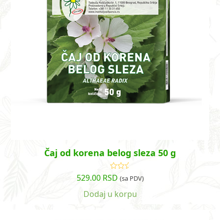
Čaj od korena belog sleza 50 g
529.00
RSD
Ocenjeno
(sa PDV)
sa
5.00
od
5
Dodaj u korpu