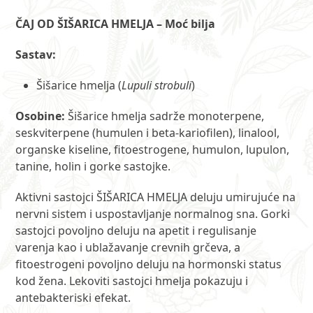
ČAJ OD ŠIŠARICA HMELJA – Moć bilja
Sastav:
Šišarice hmelja (
Lupuli strobuli
)
Osobine:
Šišarice hmelja sadrže monoterpene,
seskviterpene (humulen i beta-kariofilen), linalool,
organske kiseline, fitoestrogene, humulon, lupulon,
tanine, holin i gorke sastojke.
Aktivni sastojci ŠIŠARICA HMELJA deluju umirujuće na
nervni sistem i uspostavljanje normalnog sna. Gorki
sastojci povoljno deluju na apetit i regulisanje
varenja kao i ublažavanje crevnih grčeva, a
fitoestrogeni povoljno deluju na hormonski status
kod žena. Lekoviti sastojci hmelja pokazuju i
antebakteriski efekat.