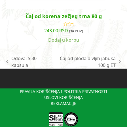
Čaj od korena zečjeg trna 80 g
243.00
RSD
Ocenjeno
(sa PDV)
sa
5.00
od
5
Dodaj u korpu
Odoval S 30
Čaj od ploda divljih jabuka
previous
next
kapsula
100 g ET
post:
post:
PRAVILA KORIŠĆENJA I POLITIKA PRIVATNOSTI
USLOVI KORIŠĆENJA
REKLAMACIJE