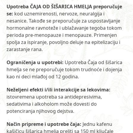
Upotreba ČAJA OD ŠIŠARICA HMELJA preporučuje
se:
kod uznemirenosti, nervoze, neuralgija i
nesanice. Takođe se preporučuje za uspostavljanje
hormonalne ravnoteže i ublažavanje tegoba tokom
perioda pre-menopauze i menopauze. Primenjen
spolja za ispiranje, povoljno deluje na epitelizaciju i
zarastanje rana.
Ograničenja u upotrebi:
Upotreba Čaja od šišarica
hmelja se ne preporučuje tokom trudnoće i dojenja
kao ni deci mlađoj od 12 godina.
Neželjeni efekti i/ili interakcije sa lekovima:
istovremena upotreba sa antidepresivima,
sedativima i alkoholom može dovesti do
potenciranja njihovog dejstva.
Način pripreme i upotrebe čaja:
Jednu kafenu
kašičicu šišarica hmelja preliti sa 150 ml ključale