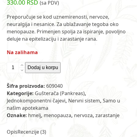
330.00
RSD
(sa PDV)
5.00
od 5 na
osnovu
ocene kupca
Preporučuje se kod uznemirenosti, nervoze,
3
neuralgija i nesanice. Za ublažavanje tegoba oko
menopauze. Primenjen spolja za ispiranje, povoljno
deluje na epitelizaciju i zarastanje rana.
Na zalihama
Čaj
Dodaj u korpu
od
šišarica
Šifra proizvoda:
609040
hmelja
Kategorije:
Gušterača (Pankreas)
,
50
Jednokomponentni čajevi
,
Nervni sistem
,
Samo u
g
našim apotekama
ET
Oznake:
hmelj
,
menopauza
,
nervoza
,
zarastanje
količina
Opis
Recenzije (3)