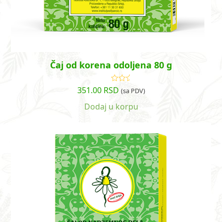
Čaj od korena odoljena 80 g
351.00
RSD
Ocenjeno
(sa PDV)
sa
5.00
od
5
Dodaj u korpu