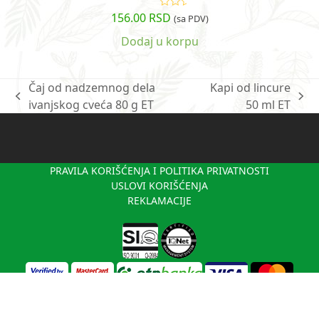
156.00
RSD
Ocenjeno
(sa PDV)
sa
5.00
od
5
Dodaj u korpu
Čaj od nadzemnog dela
Kapi od lincure
previous
next
ivanjskog cveća 80 g ET
50 ml ET
post:
post:
PRAVILA KORIŠĆENJA I POLITIKA PRIVATNOSTI
USLOVI KORIŠĆENJA
REKLAMACIJE