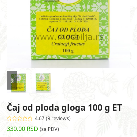
previous
next
slide
slide
Čaj od ploda gloga 100 g ET
4.67
(
9
reviews
)
Ocenjeno
330.00
RSD
(sa PDV)
4.67
od 5 na
osnovu