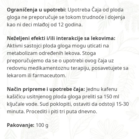
Ograničenja u upotrebi:
Upotreba Čaja od ploda
gloga ne preporučuje se tokom trudnoće i dojenja
kao ni deci mlađoj od 12 godina.
Neželjeni efekti i/ili interakcije sa lekovima:
Aktivni sastojci ploda gloga mogu uticati na
metabolizam određenih lekova. Stoga
preporučujemo da se o upotrebi ovog čaja uz
redovnu medikamentoznu terapiju, posavetujete sa
lekarom ili farmaceutom.
Način pripreme i upotrebe čaja:
Jednu kafenu
kašičicu usitnjenog ploda gloga preliti sa 150 ml
ključale vode. Sud poklopiti, ostaviti da odstoji 15-30
minuta. Procediti i piti tri puta dnevno.
Pakovanje:
100 g