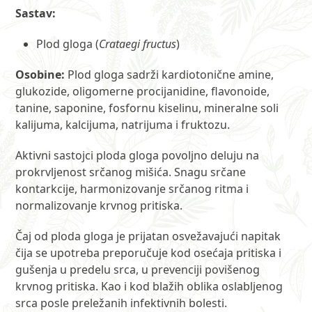
Sastav:
Plod gloga (
Crataegi fructus
)
Osobine:
Plod gloga sadrži kardiotonične amine,
glukozide, oligomerne procijanidine, flavonoide,
tanine, saponine, fosfornu kiselinu, mineralne soli
kalijuma, kalcijuma, natrijuma i fruktozu.
Aktivni sastojci ploda gloga povoljno deluju na
prokrvljenost srčanog mišića. Snagu srčane
kontarkcije, harmonizovanje srčanog ritma i
normalizovanje krvnog pritiska.
Čaj od ploda gloga je prijatan osvežavajući napitak
čija se upotreba preporučuje kod osećaja pritiska i
gušenja u predelu srca, u prevenciji povišenog
krvnog pritiska. Kao i kod blažih oblika oslabljenog
srca posle preležanih infektivnih bolesti.