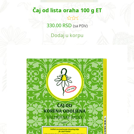
Čaj od lista oraha 100 g ET
330.00
RSD
Ocenjeno
(sa PDV)
sa
5.00
od
5
Dodaj u korpu