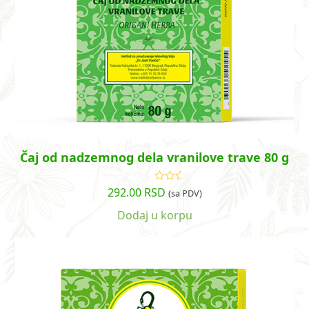
Čaj od nadzemnog dela vranilove trave 80 g
292.00
RSD
Ocenjeno
(sa PDV)
sa
4.63
od
5
Dodaj u korpu