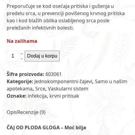
ocena
Preporučuje se kod osećaja pritiska i gušenja u
9
kupaca
predelu srca, u prevenciji povišenog krvnog pritiska
kao i kod blažih oblika oslabljenog srca posle
preležanih infektivnih bolesti.
Na zalihama
Čaj
Dodaj u korpu
od
ploda
Šifra proizvoda:
603061
gloga
Kategorije:
Jednokomponentni čajevi
,
Samo u našim
100
apotekama
,
Srce
,
Vaskularni sistem
g
Oznake:
infekcija
,
krvni pritisak
ET
količina
Opis
Recenzije (9)
ČAJ OD PLODA GLOGA – Moć bilja