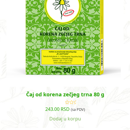
Čaj od korena zečjeg trna 80 g
243.00
RSD
Ocenjeno
(sa PDV)
sa
5.00
od
5
Dodaj u korpu