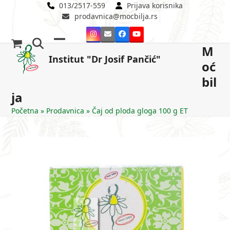
Skip
013/2517-559
Prijava korisnika
prodavnica@mocbilja.rs
to
content
Instagram
Email
Facebook
YouTube
M
Open
Close
Institut "Dr Josif Pančić"
oć
mobile
mobile
bil
menu
menu
ja
Početna
»
Prodavnica
»
Čaj od ploda gloga 100 g ET