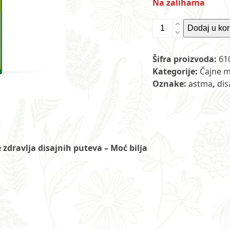
Na zalihama
(4)
Dodaj u ko
ASTMO
MIX®-
Šifra proizvoda:
61
Mešavina
Kategorije:
Čajne m
bilj.
Oznake:
astma
,
dis
čaja
za
očuvanje
zdravlja
disajnih
zdravlja disajnih puteva – Moć bilja
organa
a
100
g
količina