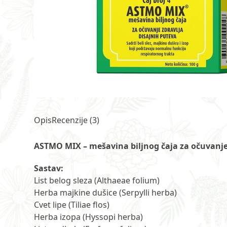
Opis
Recenzije (3)
ASTMO MIX – mešavina biljnog čaja za očuvanje 
Sastav:
List belog sleza (Althaeae folium)
Herba majkine dušice (Serpylli herba)
Cvet lipe (Tiliae flos)
Herba izopa (Hyssopi herba)