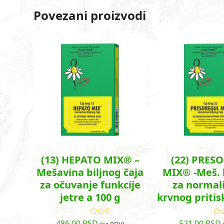
Povezani proizvodi
(13) HEPATO MIX® –
(22) PRES
Mešavina biljnog čaja
MIX® -Meš. b
za očuvanje funkcije
za normali
jetre a 100 g
krvnog pritis
486.00
RSD
521.00
RSD
Ocenjeno
O
(sa PDV)