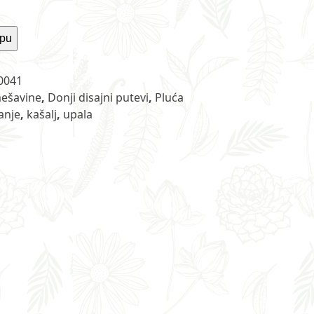
rpu
0041
ešavine
,
Donji disajni putevi
,
Pluća
anje
,
kašalj
,
upala