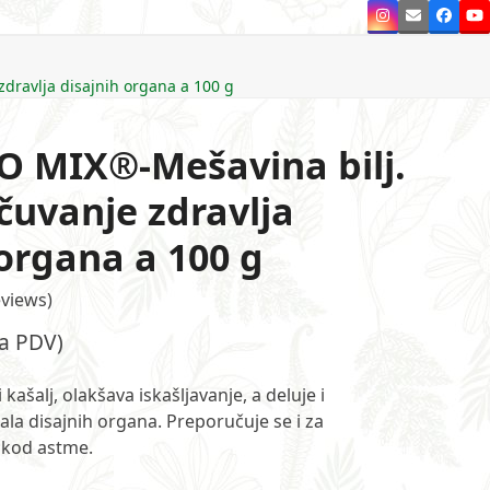
Instagram
Email
Faceb
Y
zdravlja disajnih organa a 100 g
O MIX®-Mešavina bilj.
čuvanje zdravlja
 organa a 100 g
views
)
sa PDV)
kašalj, olakšava iskašljavanje, a deluje i
ala disajnih organa. Preporučuje se i za
 kod astme.