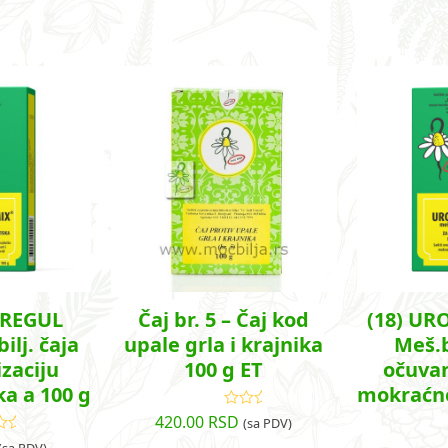
OREGUL
Čaj br. 5 – Čaj kod
(18) UR
ilj. čaja
upale grla i krajnika
Meš.b
zaciju
100 g ET
očuvan
ka a 100 g
mokraćne
420.00
RSD
Ocenjeno
(sa PDV)
sa
5.00
od
cenjeno
(sa PDV)
5