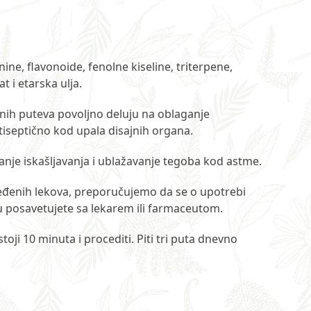
anine, flavonoide, fenolne kiseline, triterpene,
t i etarska ulja.
ajnih puteva povoljno deluju na oblaganje
tiseptično kod upala disajnih organa.
anje iskašljavanja i ublažavanje tegoba kod astme.
ređenih lekova, preporučujemo da se o upotrebi
 posavetujete sa lekarem ili farmaceutom.
stoji 10 minuta i procediti. Piti tri puta dnevno