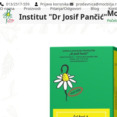
Skip
013/2517-559
Prijava korisnika
prodavnica@mocbilja.r
O nama
Proizvodi
Pitanja/Odgovori
Blog
Kont
to
Mo
Institut "Dr Josif Pančić"
content
Počet