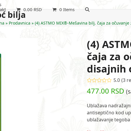
s
akt
0.00
RSD
0 Items
ć bilja
na
»
Prodavnica
»
(4) ASTMO MIX®-Mešavina bilj. čaja za očuvanje 
(4) ASTM
čaja za o
disajnih
5.0
(
3
re
Ocenjeno
477.00
RSD
(
5.00
od 5 na
osnovu
ocene kupca
3
Ublažava nadražajni 
antiseptično kod up
ublažavanje tegoba