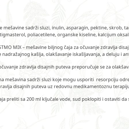
ne mešavine sadrži sluzi, inulin, asparagin, pektine, skrob, t
igmasterol, poliacetilene, organske kiseline, kalcijum oksala
v ASTMO MIX – mešavine biljnog čaja za očuvanje zdravlja dis
nadražajnog kašlja, olakšavanje iskašljavanja, a deluju i an
čuvanje zdravlja disajnih puteva preporučuje se za olakšav
jna mešavina sadrži sluzi koje mogu usporiti resorpciju od
ravlja disajnih puteva uz redovnu medikamentoznu terapiju
ja preliti sa 200 ml ključale vode, sud poklopiti i ostaviti da 