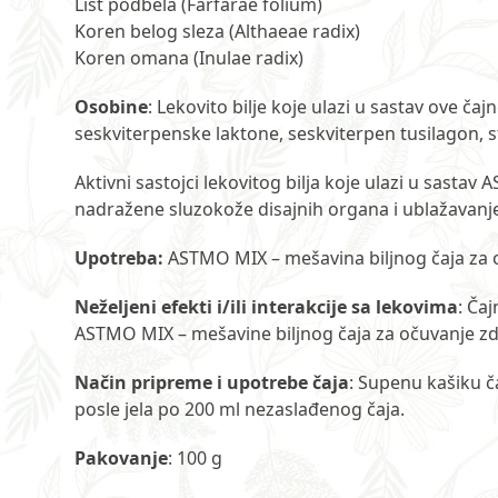
List podbela (Farfarae folium)
Koren belog sleza (Althaeae radix)
Koren omana (Inulae radix)
Osobine
: Lekovito bilje koje ulazi u sastav ove čaj
seskviterpenske laktone, seskviterpen tusilagon, st
Aktivni sastojci lekovitog bilja koje ulazi u sasta
nadražene sluzokože disajnih organa i ublažavanje 
Upotreba:
ASTMO MIX – mešavina biljnog čaja za o
Neželjeni efekti i/ili interakcije sa lekovima
: Ča
ASTMO MIX – mešavine biljnog čaja za očuvanje zd
Način pripreme i upotrebe čaja
: Supenu kašiku ča
posle jela po 200 ml nezaslađenog čaja.
Pakovanje
: 100 g