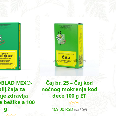
OBLAD MIX®-
Čaj br. 25 – Čaj kod
ilj.čaja za
noćnog mokrenja kod
je zdravlja
dece 100 g ET
 bešike a 100
g
469.00
RSD
Ocenjeno
(sa PDV)
sa
4.78
od
5