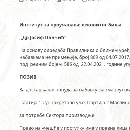
Институт за проучавање лековитог биља
,,Др Јосиф Панчић“
На основу одредаба Правилника о ближем уређи
набавкама не примењује, број 869 од 04.07.2017
под редним бојем 586 од 22.04.2021. године упу
ПОЗИВ
За достављање понуда за набавку фармацеутск
Партија 1 Сунцокретово уље, Партија 2 Маслин
за потребе Сектора производње
Право на учешће у поступку имају правна лица 