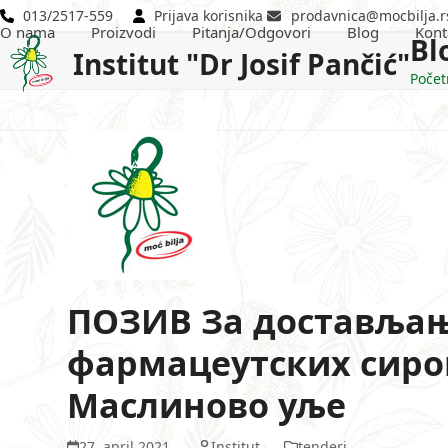
Skip
013/2517-559
Prijava korisnika
prodavnica@mocbilja.r
O nama
Proizvodi
Pitanja/Odgovori
Blog
Kont
to
Bl
Institut "Dr Josif Pančić"
content
Počet
ПОЗИВ За достављањ
фармацеутских сиро
Маслиново уље
27. april 2021.
Institut
tenderi