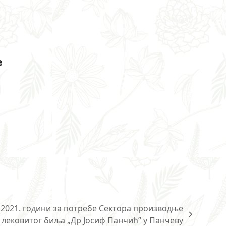
е
 2021. години за потребе Сектора производње
лековитог биља „Др Јосиф Панчић’’ у Панчеву