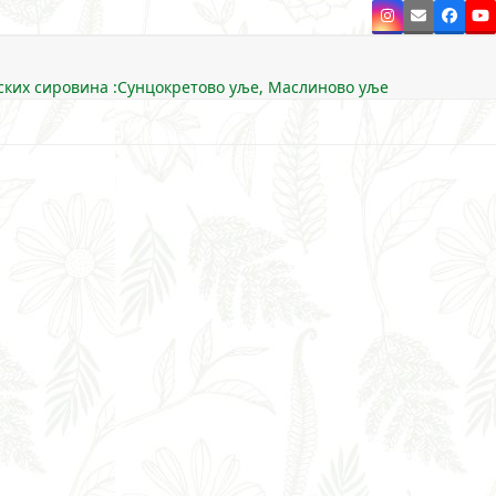
Instagram
Email
Faceb
Y
ских сировина :Сунцокретово уље, Маслиново уље