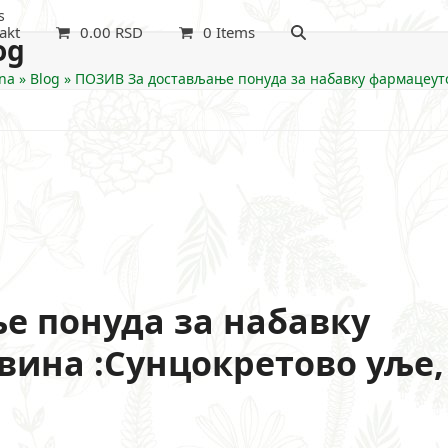
s
akt
0.00
RSD
0 Items
og
na
»
Blog
»
ПОЗИВ За достављање понуда за набавку фармацеут
е понуда за набавку
вина :Сунцокретово уље,