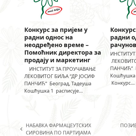
Конкурс за пријем у
Конкурс
радни однос на
радни о
неодређено време –
рачунов
Помоћник директора за
ИНСТИТУТ
продају и маркетинг
ЛЕКОВИТО
ПАНЧИЋ“ Б
ИНСТИТУТ ЗА ПРОУЧАВАЊЕ
Кошћушка 
ЛЕКОВИТОГ БИЉА “ДР ЈОСИФ
Конкурс…
ПАНЧИЋ“ Београд, Тадеуша
Кошћушка 1 расписује…
НАБАВКА ФАРМАЦЕУТСКИХ
ПОЗИВ
previous
next
СИРОВИНА ПО ПАРТИЈАМА