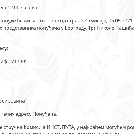
 до 12:00 часова.
е ће бити отворене од стране Комисије, 06.05.2021.
их представника понуђача у Београду, Трг Николе Пашић
есу:
осиф Панчић“
 сировина’’
 тачну адресу Понуђача.
е стручна Комисија ИНСТИТУТА, у најкраћем могућем рок