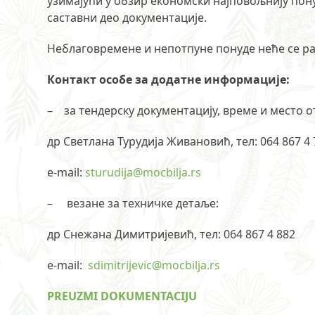
узимајући у обзир економски најповољнију пону
саставни део документације.
Неблаговремене и непотпуне понуде неће се р
Контакт особe за додатне информације:
– за тендерску документацију, време и место 
др Светлана Турудија Живановић, тел: 064 867 4 
e-mail:
sturudija@mocbilja.rs
– везане за техничке детаље:
др Снежана Димитријевић, тел: 064 867 4 882
е-mail:
sdimitrijevic@mocbilja.rs
PREUZMI DOKUMENTACIJU