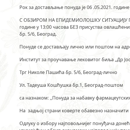
Рок за достављање понуда је 06 .05.2021. године
С ОБЗИРОМ НА ЕПИДЕМИОЛОШКУ СИТУАЦИЈУ Понуд
године у 13:00 часова БЕЗ присуства овлашћен
бр. 5/6, Београд.
Понуде се достављају лично или поштом на адр
Институт за проучавање лековитог биља „Др Ј
Трг Николе Пашића бр. 5/6, Београд-лично
Ул. Тадеуша Кошћушка бр.1, Београд-поштом
са назнаком: ,,Понуда за набавку фармацеутских
На задњој страни коверте обавезно назначити
Одлуку о избору најповољнијег понуђача донећ