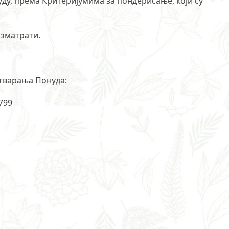
ду, према Критеријумима за пондерисање, који су
азматрати.
отварања Понуда:
799