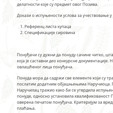
делатности које су предмет овог Позива.
Докази о испуњености услова за учествовање у 
Референц листа купаца
Cпецификације сировина
Понуђачи су дужни да понуду сачине читко, шт
која је саставни део конкурсне документације.
овлашћеног лица понуђача.
Понуда мора да садржи све елементе који су тр
послатим додатним објашњењима Наручиоца. Пон
Наручилац тражио како би се утврдила испуњен
понуде, односно установила квалификованост 
оверена печатом понуђача. Критеријум за вред
плаћања.