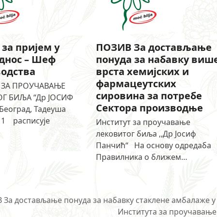
 за пријем у
ПОЗИВ За достављање
днос – Шеф
понуда за набавку виш
одства
врста хемијских и
фармацеутских
 ЗА ПРОУЧАВАЊЕ
сировина за потребе
Г БИЉА “Др ЈОСИФ
Сектора производње
еоград, Тадеуша
1 расписује
Институт за проучавање
лековитог биља ,,Др Јосиф
Панчић“ На основу одредаба
Правилника о ближем…
 За достављање понуда за набавку стаклене амбалаже у
Института за проучавање 