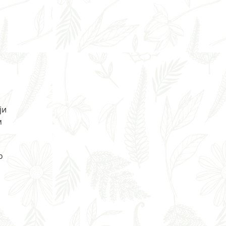
ји
м
о