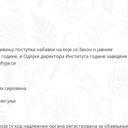
вању поступка набавки на које се Закон о јавним
. године, и Одлуке директора Института године заведене
ћује се
их сировина
ово уље
која су код надлежних органа регистрована за обављањ