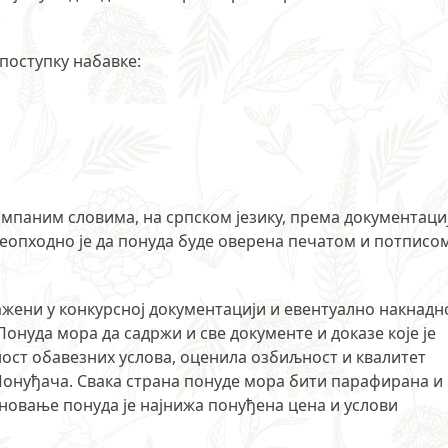
поступку набавке:
ампаним словима, на српском језику, према документаци
 Неопходно је да понуда буде оверена печатом и потписо
ажени у конкурсној документацији и евентуално накнадн
уда мора да садржи и све документе и доказе које је
ост обавезних услова, оценила озбиљност и квалитет
Понуђача. Свака страна понуде мора бити парафирана и
новање понуда је најнижа понуђена цена и услови