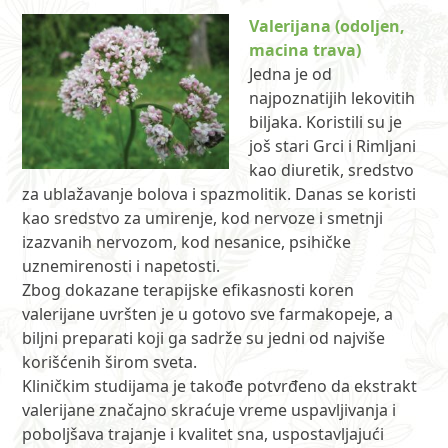
Valerijana (odoljen,
macina trava)
Jedna je od
najpoznatijih lekovitih
biljaka. Koristili su je
još stari Grci i Rimljani
kao diuretik, sredstvo
za ublažavanje bolova i spazmolitik. Danas se koristi
kao sredstvo za umirenje, kod nervoze i smetnji
izazvanih nervozom, kod nesanice, psihičke
uznemirenosti i napetosti.
Zbog dokazane terapijske efikasnosti koren
valerijane uvršten je u gotovo sve farmakopeje, a
biljni preparati koji ga sadrže su jedni od najviše
korišćenih širom sveta.
Kliničkim studijama je takođe potvrđeno da ekstrakt
valerijane značajno skraćuje vreme uspavljivanja i
poboljšava trajanje i kvalitet sna, uspostavljajući