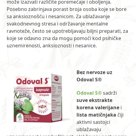
može izazvati različite poremećaje i oboljenja.
Posebno zabrinjava porast broja osoba koje se bore
sa anksioznošću i nesanicom. Za ublažavanje
svakodnevnog stresa i održavanje mentalne
ravnoteže, često se upotrebljavaju biljni preparati, za
koje se odavno zna da mogu pomoći kod psihičke
uznemirenosti, anksioznosti i nesanice.
Bez nervoze uz
Odoval S®
Odoval S®
sadrži
suve ekstrakte
korena valerijane
i
lista matičnjaka
čiji
aktivni sastojci
ublažavaju