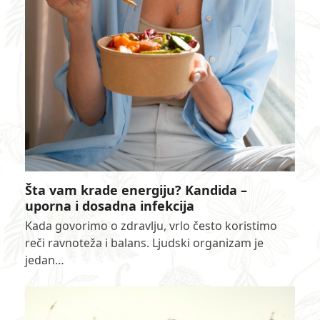
Šta vam krade energiju? Kandida –
uporna i dosadna infekcija
Kada govorimo o zdravlju, vrlo često koristimo
reči ravnoteža i balans. Ljudski organizam je
jedan…