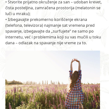
• Stvorite prijatno okruženje za san – udoban krevet,
čista posteljina, zamračena prostorija (melatonin se
luči u mraku);
• Izbegavajte prekomerno korišćenje ekrana
(telefona, televizora) najmanje sat vremena pred
spavanje, izbegavajte da „surfujete“ ne samo po
internetu, već i problemima koji su vas mučili u toku
dana – odlazak na spavanje nije vreme za to.