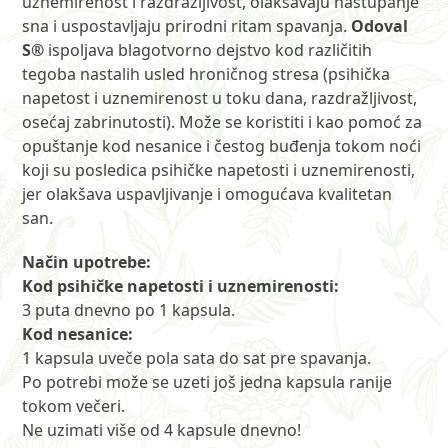
uznemirenost i razdražljivost, olakšavaju nastupanje
sna i uspostavljaju prirodni ritam spavanja.
Odoval
S®
ispoljava blagotvorno dejstvo kod različitih
tegoba nastalih usled hroničnog stresa (psihička
napetost i uznemirenost u toku dana, razdražljivost,
osećaj zabrinutosti). Može se koristiti i kao pomoć za
opuštanje kod nesanice i čestog buđenja tokom noći
koji su posledica psihičke napetosti i uznemirenosti,
jer olakšava uspavljivanje i omogućava kvalitetan
san.
Način upotrebe:
Kod psihičke napetosti i uznemirenosti:
3 puta dnevno po 1 kapsula.
Kod nesanice:
1 kapsula uveče pola sata do sat pre spavanja.
Po potrebi može se uzeti još jedna kapsula ranije
tokom večeri.
Ne uzimati više od 4 kapsule dnevno!