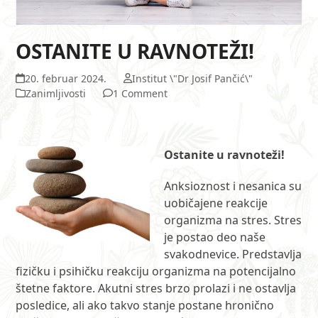
OSTANITE U RAVNOTEŽI!
20. februar 2024.
Institut \"Dr Josif Pančić\"
Zanimljivosti
1 Comment
Ostanite u ravnoteži!
Anksioznost i nesanica su
uobičajene reakcije
organizma na stres. Stres
je postao deo naše
svakodnevice. Predstavlja
fizičku i psihičku reakciju organizma na potencijalno
štetne faktore. Akutni stres brzo prolazi i ne ostavlja
posledice, ali ako takvo stanje postane hronično