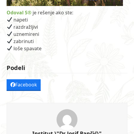
Odoval S®
je rešenje ako ste:
napeti
razdražljivi
uznemireni
zabrinuti
loše spavate
Podeli
Facebook
Institut \"Dr Josif Pančić\"