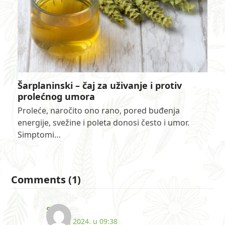
Šarplaninski – čaj za uživanje i protiv
prolećnog umora
Proleće, naročito ono rano, pored buđenja
energije, svežine i poleta donosi često i umor.
Simptomi…
Comments (1)
Sima
17. maj 2024. u 09:38