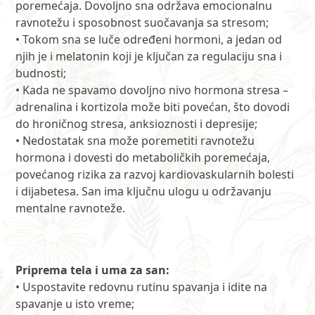
poremećaja. Dovoljno sna održava emocionalnu
ravnotežu i sposobnost suočavanja sa stresom;
• Tokom sna se luče određeni hormoni, a jedan od
njih je i melatonin koji je ključan za regulaciju sna i
budnosti;
• Kada ne spavamo dovoljno nivo hormona stresa –
adrenalina i kortizola može biti povećan, što dovodi
do hroničnog stresa, anksioznosti i depresije;
• Nedostatak sna može poremetiti ravnotežu
hormona i dovesti do metaboličkih poremećaja,
povećanog rizika za razvoj kardiovaskularnih bolesti
i dijabetesa. San ima ključnu ulogu u održavanju
mentalne ravnoteže.
Priprema tela i uma za san:
• Uspostavite redovnu rutinu spavanja i idite na
spavanje u isto vreme;