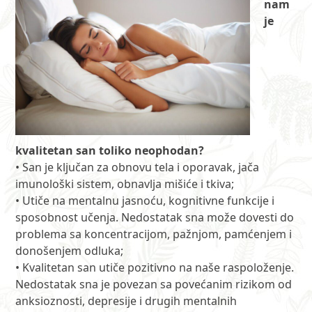
nam
je
kvalitetan san toliko neophodan?
• San je ključan za obnovu tela i oporavak, jača
imunološki sistem, obnavlja mišiće i tkiva;
• Utiče na mentalnu jasnoću, kognitivne funkcije i
sposobnost učenja. Nedostatak sna može dovesti do
problema sa koncentracijom, pažnjom, pamćenjem i
donošenjem odluka;
• Kvalitetan san utiče pozitivno na naše raspoloženje.
Nedostatak sna je povezan sa povećanim rizikom od
anksioznosti, depresije i drugih mentalnih