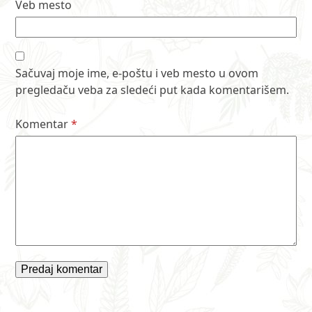
Veb mesto
Sačuvaj moje ime, e-poštu i veb mesto u ovom
pregledaču veba za sledeći put kada komentarišem.
Komentar
*