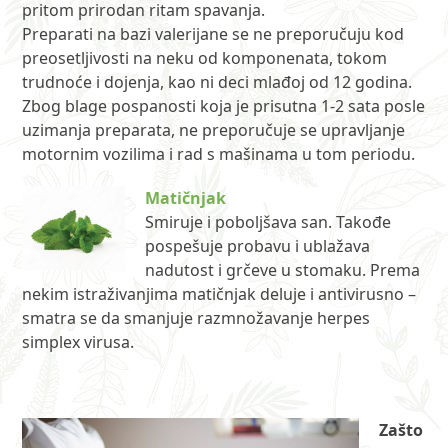
pritom prirodan ritam spavanja.
Preparati na bazi valerijane se ne preporučuju kod
preosetljivosti na neku od komponenata, tokom
trudnoće i dojenja, kao ni deci mlađoj od 12 godina.
Zbog blage pospanosti koja je prisutna 1-2 sata posle
uzimanja preparata, ne preporučuje se upravljanje
motornim vozilima i rad s mašinama u tom periodu.
Matičnjak
Smiruje i poboljšava san. Takođe
pospešuje probavu i ublažava
nadutost i grčeve u stomaku. Prema
nekim istraživanjima matičnjak deluje i antivirusno –
smatra se da smanjuje razmnožavanje herpes
simplex virusa.
Zašto