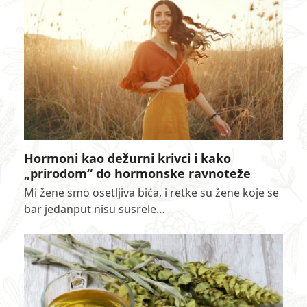
Hormoni kao dežurni krivci i kako
„prirodom“ do hormonske ravnoteže
Mi žene smo osetljiva bića, i retke su žene koje se
bar jedanput nisu susrele…