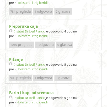
pre
•
Holesterol i trigliceridi
pregleda
odgovora
glasova
784
1
0
Preporuka caja
Institut Dr Josif Pancic
je odgovorio 4 godine
pre
•
Holesterol i trigliceridi
pregleda
odgovora
glasova
1010
1
0
Pitanje
Institut Dr Josif Pancic
je odgovorio 5 godina
pre
•
Holesterol i trigliceridi
pregleda
odgovora
glasova
908
1
0
Farin i kapi od sremusa
Institut Dr Josif Pancic
je odgovorio 5 godina
pre
•
Holesterol i trigliceridi