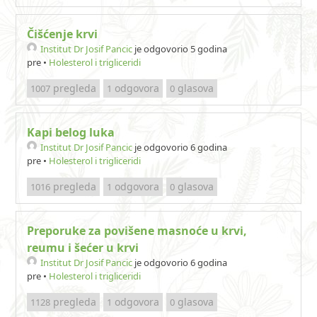
Čišćenje krvi
Institut Dr Josif Pancic
je odgovorio 5 godina
pre
•
Holesterol i trigliceridi
pregleda
odgovora
glasova
1007
1
0
Kapi belog luka
Institut Dr Josif Pancic
je odgovorio 6 godina
pre
•
Holesterol i trigliceridi
pregleda
odgovora
glasova
1016
1
0
Preporuke za povišene masnoće u krvi,
reumu i šećer u krvi
Institut Dr Josif Pancic
je odgovorio 6 godina
pre
•
Holesterol i trigliceridi
pregleda
odgovora
glasova
1128
1
0