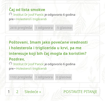
Čaj od lista smokve
Institut Dr Josif Pancic
je odgovorio 6 godina
pre
•
Holesterol i trigliceridi
pregleda
odgovora
glasova
2418
1
-5
Poštovani, Imam jako povećane vrednosti
i holesterola i triglicerida u krvi, pa me
interesuje koji bih čaj mogla da koristim?
Pozdrav,
Institut Dr Josif Pancic
je odgovorio 6 godina
pre
•
Holesterol i trigliceridi
pregleda
odgovora
glasova
1102
1
0
1
2
Sledeće »
POSTAVITE PITANJE