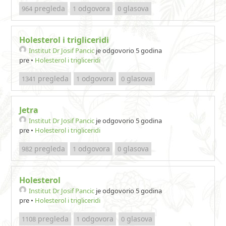
pregleda
odgovora
glasova
964
1
0
Holesterol i trigliceridi
Institut Dr Josif Pancic
je odgovorio 5 godina
pre
•
Holesterol i trigliceridi
pregleda
odgovora
glasova
1341
1
0
Jetra
Institut Dr Josif Pancic
je odgovorio 5 godina
pre
•
Holesterol i trigliceridi
pregleda
odgovora
glasova
982
1
0
Holesterol
Institut Dr Josif Pancic
je odgovorio 5 godina
pre
•
Holesterol i trigliceridi
pregleda
odgovora
glasova
1108
1
0