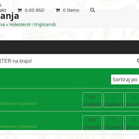
s
akt
0.00
RSD
0 Items
tanja
na
»
Holesterol i trigliceridi
851
1
0
lesterol i trigliceridi
pregleda
odgovora
glaso
904
1
0
lesterol i trigliceridi
pregleda
odgovora
glaso