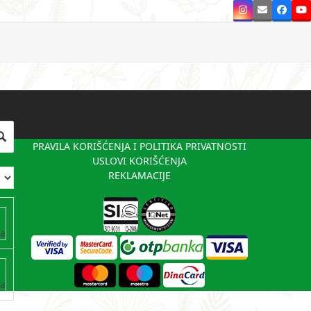
Instagram
Email
Faceb
Y
PRAVILA KORIŠĆENJA I POLITIKA PRIVATNOSTI
USLOVI KORIŠĆENJA
REKLAMACIJE
va
va