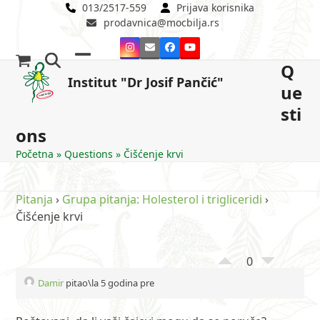
Skip
013/2517-559
Prijava korisnika
prodavnica@mocbilja.rs
to
content
Instagram
Email
Facebook
YouTube
Q
Open
Close
Institut "Dr Josif Pančić"
ue
mobile
mobile
sti
menu
menu
ons
Početna
»
Questions
»
Čišćenje krvi
Pitanja
›
Grupa pitanja: Holesterol i trigliceridi
›
Čišćenje krvi
0
Damir
pitao\la 5 godina pre