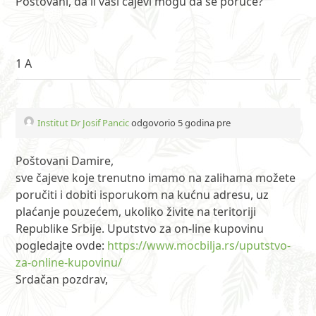
Poštovani, da li vaši čajevi mogu da se poruče?
1 A
Institut Dr Josif Pancic
odgovorio 5 godina pre
Poštovani Damire,
sve čajeve koje trenutno imamo na zalihama možete
poručiti i dobiti isporukom na kućnu adresu, uz
plaćanje pouzećem, ukoliko živite na teritoriji
Republike Srbije. Uputstvo za on-line kupovinu
pogledajte ovde:
https://www.mocbilja.rs/uputstvo-
za-online-kupovinu/
Srdačan pozdrav,