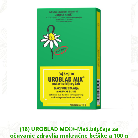
(18) UROBLAD MIX®-Meš.bilj.čaja za
očuvanje zdravlja mokraćne bešike a 100 g