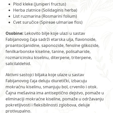
Plod kleke (Juniperi fructus)
Herba zlatnice (Solidaginis herba)
List ruzmarina (Rosmarini folium)
Cvet suručice (Spireae ulmariae flos)
Osobine:
Lekovito bilje koje ulazi u sastav
Fabijanovog čaja sadrži etarska ulja, flavonoide,
proantocijanidine, saponozide, fenolne glikozide,
fenilkarbonske kiseline, tanine, polisaharide,
rozmaricinsku kiselinu, diterpene, triterpene,
salicilaldehid.
Aktivni sastojci biljaka koje ulaze u sastav
Fabijanovog čaja deluju diuretički, izbacuju
mokraćnu kiselinu, smanjuju bol, crvenilo i otok.
Čajna mešavina ima antiseptično dejstvo, pomaže u
eliminaciji mokraćne kiseline, pomaže u održavanju
pokretljivosti i fleksibilnosti zglobova, deluje
protivupalno.