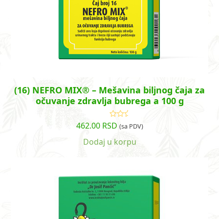
(16) NEFRO MIX® – Mešavina biljnog čaja za
očuvanje zdravlja bubrega a 100 g
462.00
RSD
Ocenjeno
(sa PDV)
sa
5.00
od
5
Dodaj u korpu