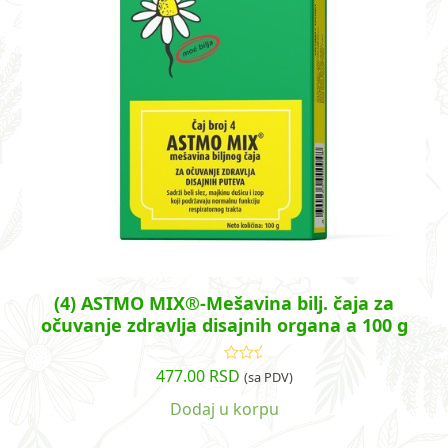
(4) ASTMO MIX®-Mešavina bilj. čaja za
očuvanje zdravlja disajnih organa a 100 g
477.00
RSD
Ocenjeno
(sa PDV)
sa
5.00
od
5
Dodaj u korpu