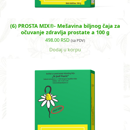
(6) PROSTA MIX®- Mešavina biljnog čaja za
očuvanje zdravlja prostate a 100 g
498.00
RSD
(sa PDV)
Dodaj u korpu