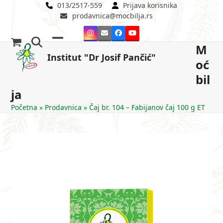
Skip
013/2517-559
Prijava korisnika
prodavnica@mocbilja.rs
to
content
Instagram
Email
Facebook
YouTube
M
Open
Close
Institut "Dr Josif Pančić"
oć
mobile
mobile
bil
menu
menu
ja
Početna
»
Prodavnica
»
Čaj br. 104 – Fabijanov čaj 100 g ET