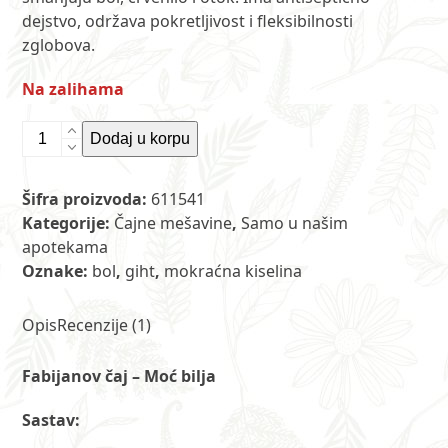
kupca
dejstvo, održava pokretljivost i fleksibilnosti
1
zglobova.
Na zalihama
Čaj
Dodaj u korpu
br.
104
Šifra proizvoda:
611541
-
Kategorije:
Čajne mešavine
,
Samo u našim
Fabijanov
apotekama
čaj
Oznake:
bol
,
giht
,
mokraćna kiselina
100
g
ET
Opis
Recenzije (1)
količina
Fabijanov čaj – Moć bilja
Sastav: