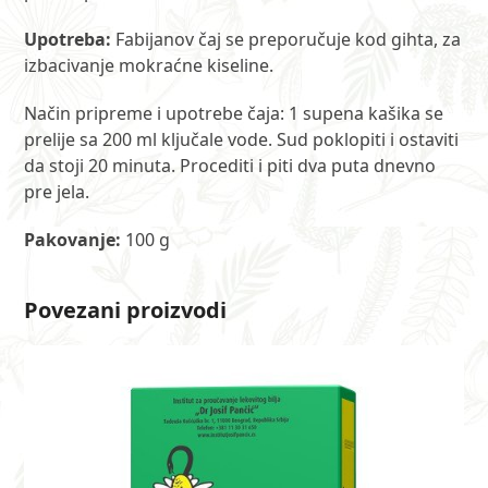
Upotreba:
Fabijanov čaj se preporučuje kod gihta, za
izbacivanje mokraćne kiseline.
Način pripreme i upotrebe čaja: 1 supena kašika se
prelije sa 200 ml ključale vode. Sud poklopiti i ostaviti
da stoji 20 minuta. Procediti i piti dva puta dnevno
pre jela.
Pakovanje:
100 g
Povezani proizvodi