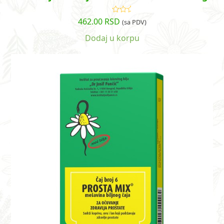
462.00
RSD
Ocenjeno
(sa PDV)
sa
5.00
od
5
Dodaj u korpu