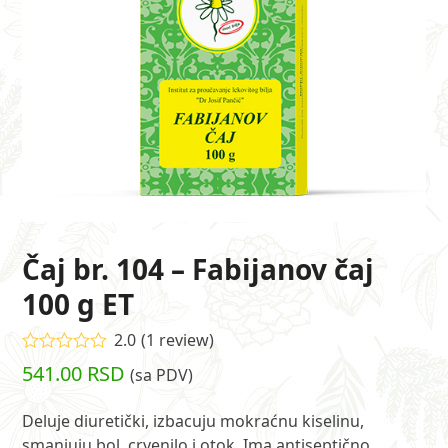
Čaj br. 104 – Fabijanov čaj
100 g ET
2.0
(
1
review
)
Ocenjeno
541.00
RSD
(sa PDV)
2.00
od 5
na
Deluje diuretički, izbacuju mokraćnu kiselinu,
osnovu
smanjuju bol, crvenilo i otok. Ima antiseptično
ocene