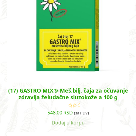
(17) GASTRO MIX®-Meš.bilj. čaja za očuvanje
zdravlja želudačne sluzokože a 100 g
548.00
RSD
Ocenjeno
(sa PDV)
sa
4.86
od
5
Dodaj u korpu