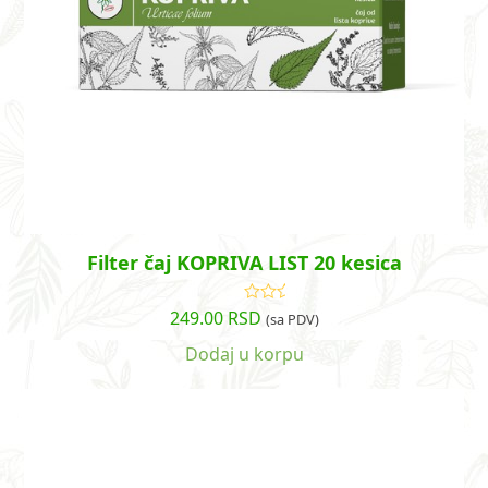
Filter čaj KOPRIVA LIST 20 kesica
249.00
RSD
Ocenjeno
(sa PDV)
sa
5.00
od
5
Dodaj u korpu