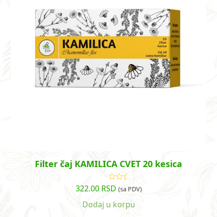
Filter čaj KAMILICA CVET 20 kesica
322.00
RSD
Ocenjeno
(sa PDV)
sa
4.00
od 5
Dodaj u korpu