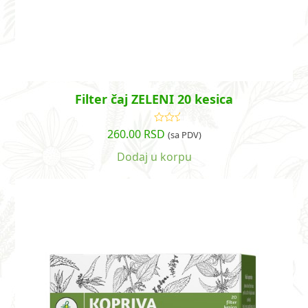
Filter čaj ZELENI 20 kesica
260.00
RSD
Ocenjeno
(sa PDV)
sa
5.00
od
5
Dodaj u korpu