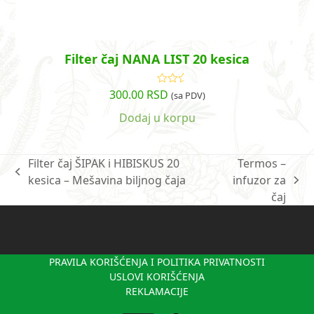
Filter čaj NANA LIST 20 kesica
300.00
RSD
Ocenjeno
(sa PDV)
sa
5.00
od
5
Dodaj u korpu
Filter čaj ŠIPAK i HIBISKUS 20
Termos –
previous
kesica – Mešavina biljnog čaja
infuzor za
next
post:
čaj
post:
PRAVILA KORIŠĆENJA I POLITIKA PRIVATNOSTI
USLOVI KORIŠĆENJA
REKLAMACIJE