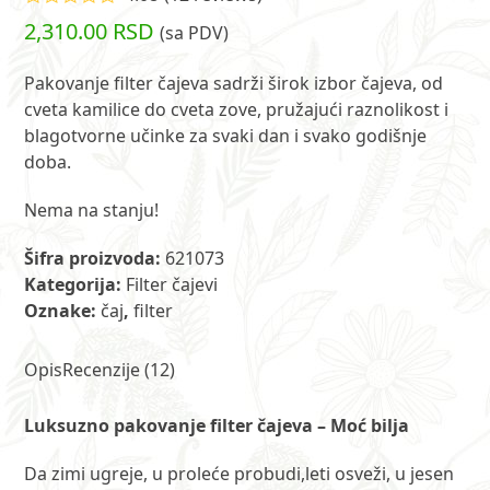
Ocenjeno
2,310.00
RSD
(sa PDV)
4.08
od 5
na
osnovu
Pakovanje filter čajeva sadrži širok izbor čajeva, od
ocena
12
cveta kamilice do cveta zove, pružajući raznolikost i
kupaca
blagotvorne učinke za svaki dan i svako godišnje
doba.
Nema na stanju!
Šifra proizvoda:
621073
Kategorija:
Filter čajevi
Oznake:
čaj
,
filter
Opis
Recenzije (12)
Luksuzno pakovanje filter čajeva – Moć bilja
Da zimi ugreje, u proleće probudi,leti osveži, u jesen