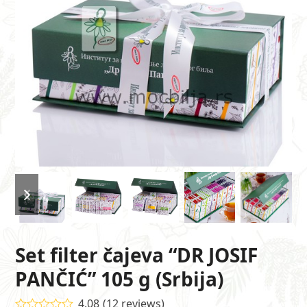
previous
next
slide
slide
Set filter čajeva “DR JOSIF
PANČIĆ” 105 g (Srbija)
4.08
(
12
reviews
)