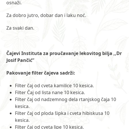
osnaži.
Za dobro jutro, dobar dan i laku noć.
Za svaki dan.
Čajevi Instituta za proučavanje lekovitog bilja ,,Dr
Josif Pančić”
Pakovanje filter čajeva sadrži:
Filter čaj od cveta kamilice 10 kesica.
Filter Čaj od lista nane 10 kesica.
Filter čaj od nadzemnog dela rtanjskog čaja 10
kesica.
Filter čaj od ploda šipka i cveta hibiskusa 10
kesica.
Filter čaj od cveta lipe 10 kesica.