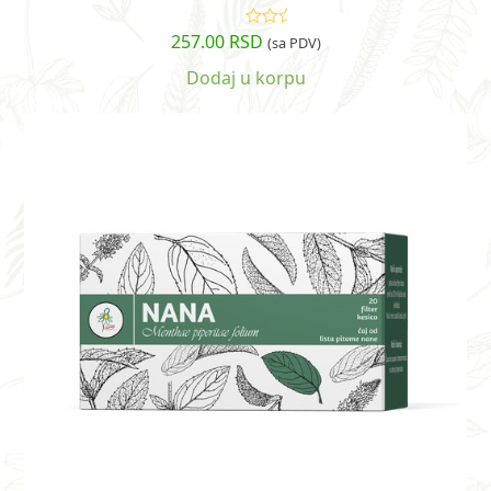
257.00
RSD
Ocenjeno
(sa PDV)
sa
5.00
od
5
Dodaj u korpu