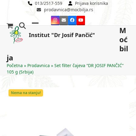
Skip
013/2517-559
Prijava korisnika
prodavnica@mocbilja.rs
to
content
Instagram
Email
Facebook
YouTube
M
Open
Close
Institut "Dr Josif Pančić"
oć
mobile
mobile
bil
menu
menu
ja
Početna
»
Prodavnica
»
Set filter čajeva “DR JOSIF PANČIĆ”
105 g (Srbija)
Nema na stanju!