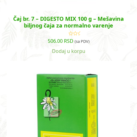
Čaj br. 7 – DIGESTO MIX 100 g – Mešavina
biljnog čaja za normalno varenje
506.00
RSD
Ocenjeno
(sa PDV)
sa
4.92
od
5
Dodaj u korpu