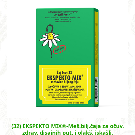
(32) EKSPEKTO MIX®-Meš.bilj.čaja za očuv.
zdrav. disajnih put. i olakš. iskašlj.