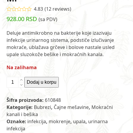
4.83
(
12
reviews
)
Ocenjeno
928.00
RSD
(sa PDV)
4.83
od 5 na
osnovu
ocena
Deluje antimikrobno na bakterije koje izazivaju
12
kupaca
infekcije urinarnog sistema, podstiče izlučivanje
mokraće, ublažava grčeve i bolove nastale usled
upale sluzokože bešike i mokraćnih kanala.
Na zalihama
Čaj
Dodaj u korpu
br.
96
Šifra proizvoda:
610848
-
Kategorije:
Bubrezi
,
Čajne mešavine
,
Mokraćni
Čaj
kanali i bešika
kod
Oznake:
infekcija
,
mokrenje
,
upala
,
urinarna
bakterija
infekcija
u