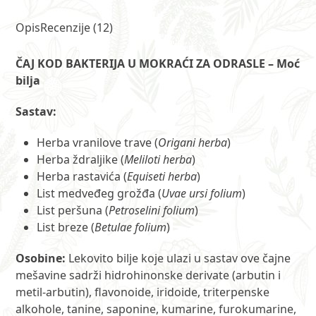
mokraći
za
Opis
Recenzije (12)
odrasle
250
ČAJ KOD BAKTERIJA U MOKRAĆI ZA ODRASLE – Moć
g
bilja
MP
količina
Sastav:
Herba vranilove trave (
Origani herba
)
Herba ždraljike (
Meliloti herba
)
Herba rastavića (
Equiseti herba
)
List medveđeg grožđa (
Uvae ursi folium
)
List peršuna (
Petroselini folium
)
List breze (
Betulae folium
)
Osobine:
Lekovito bilje koje ulazi u sastav ove čajne
mešavine sadrži hidrohinonske derivate (arbutin i
metil-arbutin), flavonoide, iridoide, triterpenske
alkohole, tanine, saponine, kumarine, furokumarine,