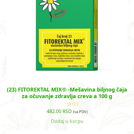
(23) FITOREKTAL MIX® -Mešavina biljnog čaja
za očuvanje zdravlja creva a 100 g
482.00
RSD
Ocenjeno
(sa PDV)
sa
5.00
od
5
Dodaj u korpu