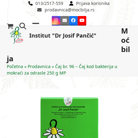
Skip
013/2517-559
Prijava korisnika
prodavnica@mocbilja.rs
to
content
Instagram
Email
Facebook
YouTube
M
Open
Close
Institut "Dr Josif Pančić"
oć
mobile
mobile
bil
menu
menu
ja
Početna
»
Prodavnica
»
Čaj br. 96 – Čaj kod bakterija u
mokraći za odrasle 250 g MP