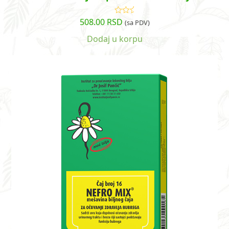
508.00
RSD
Ocenjeno
(sa PDV)
sa
5.00
od
5
Dodaj u korpu