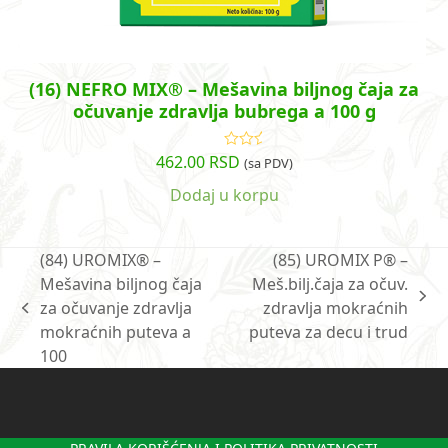
(16) NEFRO MIX® – Mešavina biljnog čaja za
očuvanje zdravlja bubrega a 100 g
462.00
RSD
Ocenjeno
(sa PDV)
sa
5.00
od
5
Dodaj u korpu
(84) UROMIX® –
(85) UROMIX P® –
Mešavina biljnog čaja
Meš.bilj.čaja za očuv.
next
za očuvanje zdravlja
zdravlja mokraćnih
previous
post:
mokraćnih puteva a
puteva za decu i trud
post:
100