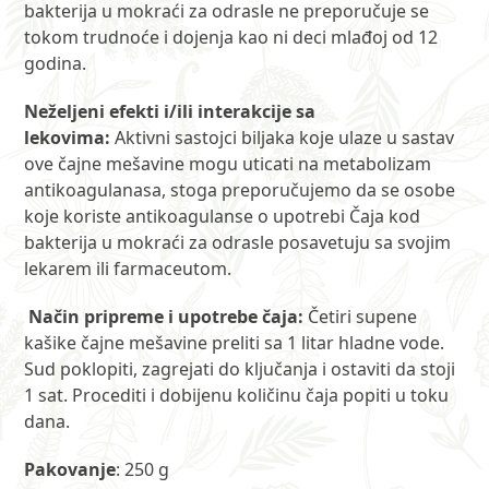
bakterija u mokraći za odrasle ne preporučuje se
tokom trudnoće i dojenja kao ni deci mlađoj od 12
godina.
Neželjeni efekti i/ili interakcije sa
lekovima:
Aktivni sastojci biljaka koje ulaze u sastav
ove čajne mešavine mogu uticati na metabolizam
antikoagulanasa, stoga preporučujemo da se osobe
koje koriste antikoagulanse o upotrebi Čaja kod
bakterija u mokraći za odrasle posavetuju sa svojim
lekarem ili farmaceutom.
Način pripreme i upotrebe čaja:
Četiri supene
kašike čajne mešavine preliti sa 1 litar hladne vode.
Sud poklopiti, zagrejati do ključanja i ostaviti da stoji
1 sat. Procediti i dobijenu količinu čaja popiti u toku
dana.
Pakovanje
: 250 g