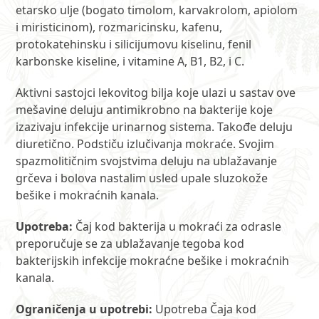
etarsko ulje (bogato timolom, karvakrolom, apiolom
i miristicinom), rozmaricinsku, kafenu,
protokatehinsku i silicijumovu kiselinu, fenil
karbonske kiseline, i vitamine A, B1, B2, i C.
Aktivni sastojci lekovitog bilja koje ulazi u sastav ove
mešavine deluju antimikrobno na bakterije koje
izazivaju infekcije urinarnog sistema. Takođe deluju
diuretično. Podstiču izlučivanja mokraće. Svojim
spazmolitičnim svojstvima deluju na ublažavanje
grčeva i bolova nastalim usled upale sluzokože
bešike i mokraćnih kanala.
Upotreba:
Čaj kod bakterija u mokraći za odrasle
preporučuje se za ublažavanje tegoba kod
bakterijskih infekcije mokraćne bešike i mokraćnih
kanala.
Ograničenja u upotrebi:
Upotreba Čaja kod