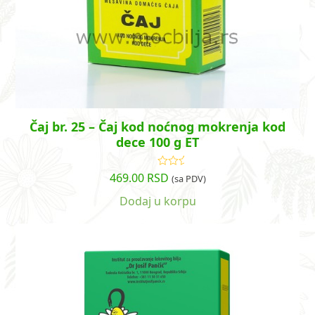
Čaj br. 25 – Čaj kod noćnog mokrenja kod
dece 100 g ET
469.00
RSD
Ocenjeno
(sa PDV)
sa
4.78
od
5
Dodaj u korpu