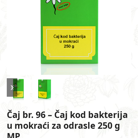
previous
next
slide
slide
Čaj br. 96 – Čaj kod bakterija
u mokraći za odrasle 250 g
MP