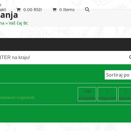
s
akt
0.00
RSD
0 Items
tanja
na
»
Vaš čaj Bc
1189
1
1
lesterol i trigliceridi
pregleda
odgovora
glaso