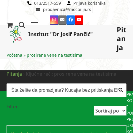
Skip
013/2517-559
Prijava korisnika
prodavnica@mocbilja.rs
to
content
Instagram
Email
Facebook
YouTube
Pit
Open
Close
Institut "Dr Josif Pančić"
an
mobile
mobile
ja
menu
menu
Početna
»
prosirene vene na testisima
Pitanja
›
Ključne reči: prosirene vene na testisima
PR
KO
Filter:
I
PO
PR
US
KO