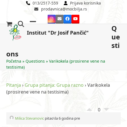
Skip
013/2517-559
Prijava korisnika
prodavnica@mocbilja.rs
to
content
Instagram
Email
Facebook
YouTube
Q
Open
Close
Institut "Dr Josif Pančić"
ue
mobile
mobile
sti
menu
menu
ons
Početna
»
Questions
»
Varikokela (prosirene vene na
testisima)
Pitanja
›
Grupa pitanja: Grupa razno
›
Varikokela
(prosirene vene na testisima)
0
Milica Stevanovic
pitao\la 6 godina pre