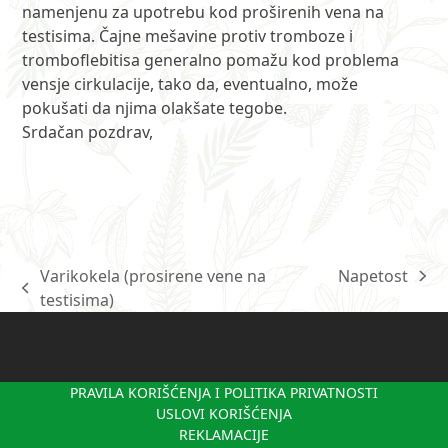
namenjenu za upotrebu kod proširenih vena na
testisima. Čajne mešavine protiv tromboze i
tromboflebitisa generalno pomažu kod problema
vensje cirkulacije, tako da, eventualno, može
pokušati da njima olakšate tegobe.
Srdačan pozdrav,
Varikokela (prosirene vene na
Napetost
next
previous
testisima)
post:
post:
PRAVILA KORIŠĆENJA I POLITIKA PRIVATNOSTI
USLOVI KORIŠĆENJA
REKLAMACIJE