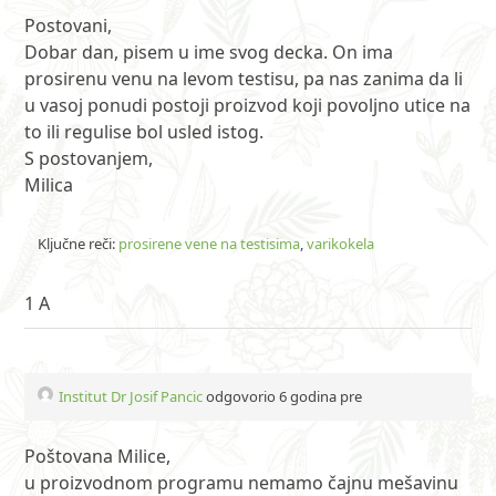
Postovani,
Dobar dan, pisem u ime svog decka. On ima
prosirenu venu na levom testisu, pa nas zanima da li
u vasoj ponudi postoji proizvod koji povoljno utice na
to ili regulise bol usled istog.
S postovanjem,
Milica
Ključne reči:
prosirene vene na testisima
,
varikokela
1 A
Institut Dr Josif Pancic
odgovorio 6 godina pre
Poštovana Milice,
u proizvodnom programu nemamo čajnu mešavinu