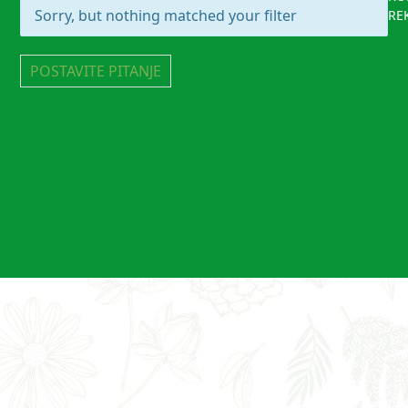
Sorry, but nothing matched your filter
RE
POSTAVITE PITANJE