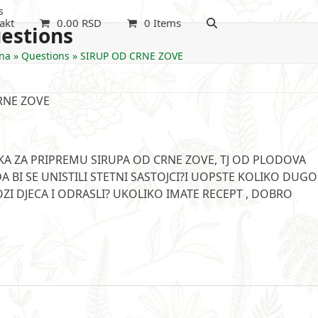
s
akt
0.00
RSD
0 Items
estions
na
»
Questions
»
SIRUP OD CRNE ZOVE
RNE ZOVE
A ZA PRIPREMU SIRUPA OD CRNE ZOVE, TJ OD PLODOVA
 BI SE UNISTILI STETNI SASTOJCI?I UOPSTE KOLIKO DUGO
DOZI DJECA I ODRASLI? UKOLIKO IMATE RECEPT , DOBRO