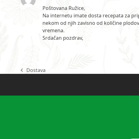
Poštovana Ružice,
Na internetu imate dosta recepata za pr
nekom od njih zavisno od količine plodova
vremena.
Srdačan pozdrav,
Dostava
previous
post: