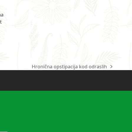
ma
t
Hronična opstipacija kod odraslih
next
post: