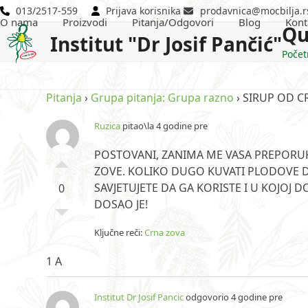
Skip
013/2517-559
Prijava korisnika
prodavnica@mocbilja.r
O nama
Proizvodi
Pitanja/Odgovori
Blog
Kont
to
Qu
Institut "Dr Josif Pančić"
content
Počet
Pitanja
›
Grupa pitanja: Grupa razno
›
SIRUP OD C
Ruzica
pitao\la 4 godine pre
POSTOVANI, ZANIMA ME VASA PREPORUK
ZOVE. KOLIKO DUGO KUVATI PLODOVE DA
SAVJETUJETE DA GA KORISTE I U KOJOJ 
0
DOSAO JE!
Ključne reči:
Crna zova
1 A
Institut Dr Josif Pancic
odgovorio 4 godine pre