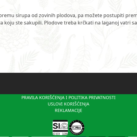
ipremu sirupa od zovinih plodova, pa možete postupiti pre
 koju ste sakupili. Plodove treba krčkati na laganoj vatri sa
PRAVILA KORIŠĆENJA I POLITIKA PRIVATNOSTI
USLOVI KORIŠĆENJA
REKLAMACIJE