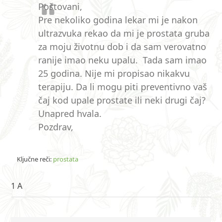
Poštovani,
Pre nekoliko godina lekar mi je nakon
ultrazvuka rekao da mi je prostata gruba
za moju životnu dob i da sam verovatno
ranije imao neku upalu. Tada sam imao
25 godina. Nije mi propisao nikakvu
terapiju. Da li mogu piti preventivno vaš
čaj kod upale prostate ili neki drugi čaj?
Unapred hvala.
Pozdrav,
Ključne reči:
prostata
1 A