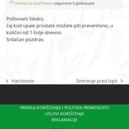
Institut Dr Josif Pancic
odgovorio 5 godina pre
Poštovani Slavko,
čaj kod upale prostate možete piti preventivno, u
količini od 1 šolje dnevno.
Srdačan pozdrav,
Hachinoto
Smirenje pred ispit
previous
next
post:
post:
PRAVILA KORIŠĆENJA I POLITIKA PRIVATNOSTI
USLOVI KORIŠĆENJA
REKLAMACIJE