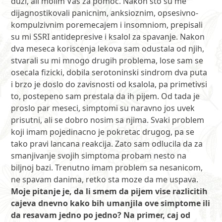
duzi, ali molim Vas za pomoc. Nakon sto su me
dijagnostikovali panicnim, anksioznim, opsesivno-
kompulzivnim poremecajem i insomniom, prepisali
su mi SSRI antidepresive i ksalol za spavanje. Nakon
dva meseca koriscenja lekova sam odustala od njih,
stvarali su mi mnogo drugih problema, lose sam se
osecala fizicki, dobila serotoninski sindrom dva puta
i brzo je doslo do zavisnosti od ksalola, pa primetivsi
to, postepeno sam prestala da ih pijem. Od tada je
proslo par meseci, simptomi su naravno jos uvek
prisutni, ali se dobro nosim sa njima. Svaki problem
koji imam pojedinacno je pokretac drugog, pa se
tako pravi lancana reakcija. Zato sam odlucila da za
smanjivanje svojih simptoma probam nesto na
biljnoj bazi. Trenutno imam problem sa nesanicom,
ne spavam danima, retko sta moze da me uspava.
Moje pitanje je, da li smem da pijem vise razlicitih
cajeva dnevno kako bih umanjila ove simptome ili
da resavam jedno po jedno? Na primer, caj od