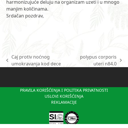
harmonizujuće deluju na organizam uzeti i u mnogo
manjim količinama.
Srdačan pozdrav,
Caj protiv noćnog
polypus corporis
previous
next
umokravanja kod dece
uteri n84.0
post:
post:
PRAVILA KORIŠĆENJA I POLITIKA PRIVATNOSTI
USLOVI KORIŠĆENJA
REKLAMACIJE