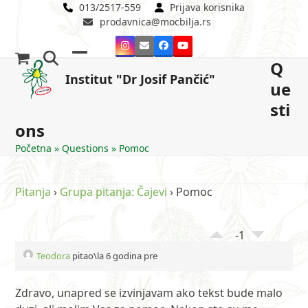
Skip
013/2517-559
Prijava korisnika
prodavnica@mocbilja.rs
to
content
Instagram
Email
Facebook
YouTube
Q
Open
Close
Institut "Dr Josif Pančić"
ue
mobile
mobile
sti
menu
menu
ons
Početna
»
Questions
»
Pomoc
Pitanja
›
Grupa pitanja: Čajevi
›
Pomoc
-1
Teodora
pitao\la 6 godina pre
Zdravo, unapred se izvinjavam ako tekst bude malo