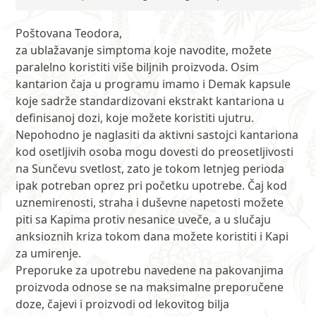
Poštovana Teodora,
za ublažavanje simptoma koje navodite, možete
paralelno koristiti više biljnih proizvoda. Osim
kantarion čaja u programu imamo i Demak kapsule
koje sadrže standardizovani ekstrakt kantariona u
definisanoj dozi, koje možete koristiti ujutru.
Nepohodno je naglasiti da aktivni sastojci kantariona
kod osetljivih osoba mogu dovesti do preosetljivosti
na Sunčevu svetlost, zato je tokom letnjeg perioda
ipak potreban oprez pri početku upotrebe. Čaj kod
uznemirenosti, straha i duševne napetosti možete
piti sa Kapima protiv nesanice uveče, a u slučaju
anksioznih kriza tokom dana možete koristiti i Kapi
za umirenje.
Preporuke za upotrebu navedene na pakovanjima
proizvoda odnose se na maksimalne preporučene
doze, čajevi i proizvodi od lekovitog bilja