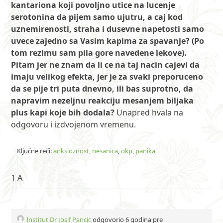
kantariona koji povoljno utice na lucenje
serotonina da pijem samo ujutru, a caj kod
uznemirenosti, straha i dusevne napetosti samo
uvece zajedno sa Vasim kapima za spavanje? (Po
tom rezimu sam pila gore navedene lekove).
Pitam jer ne znam da li ce na taj nacin cajevi da
imaju velikog efekta, jer je za svaki preporuceno
da se pije tri puta dnevno, ili bas suprotno, da
napravim nezeljnu reakciju mesanjem biljaka
plus kapi koje bih dodala?
Unapred hvala na
odgovoru i izdvojenom vremenu.
Ključne reči:
anksioznost
,
nesanica
,
okp
,
panika
1 A
Institut Dr Josif Pancic
odgovorio 6 godina pre