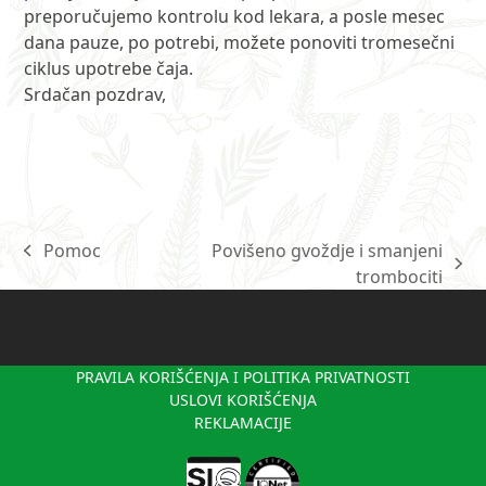
preporučujemo kontrolu kod lekara, a posle mesec
dana pauze, po potrebi, možete ponoviti tromesečni
ciklus upotrebe čaja.
Srdačan pozdrav,
Pomoc
Povišeno gvoždje i smanjeni
previous
next
trombociti
post:
post:
PRAVILA KORIŠĆENJA I POLITIKA PRIVATNOSTI
USLOVI KORIŠĆENJA
REKLAMACIJE