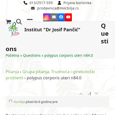
Skip
013/2517-559
Prijava korisnika
prodavnica@mocbilja.rs
to
content
Instagram
Email
Facebook
YouTube
Q
Open
Close
Institut "Dr Josif Pančić"
ue
mobile
mobile
sti
menu
menu
ons
Početna
»
Questions
»
polypus corporis uteri n84.0
Pitanja
›
Grupa pitanja: Trudnoća i ginekološki
problemi
›
polypus corporis uteri n84.0
-1
Aurelija
pitao\la 6 godina pre