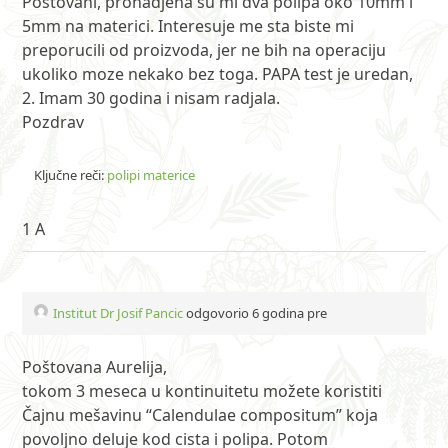
Postovani, pronadjena su mi dva polipa oko 10mm i
5mm na materici. Interesuje me sta biste mi
preporucili od proizvoda, jer ne bih na operaciju
ukoliko moze nekako bez toga. PAPA test je uredan,
2. Imam 30 godina i nisam radjala.
Pozdrav
Ključne reči:
polipi materice
1 A
Institut Dr Josif Pancic
odgovorio 6 godina pre
Poštovana Aurelija,
tokom 3 meseca u kontinuitetu možete koristiti
Čajnu mešavinu “Calendulae compositum” koja
povoljno deluje kod cista i polipa. Potom