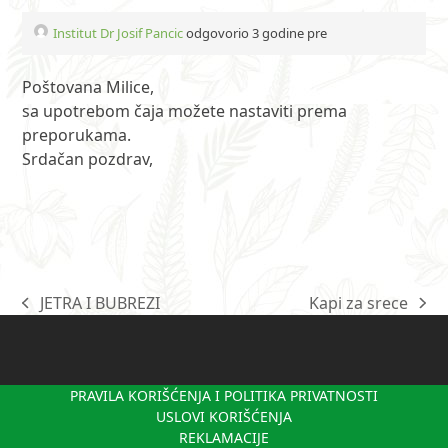
Institut Dr Josif Pancic
odgovorio 3 godine pre
Poštovana Milice,
sa upotrebom čaja možete nastaviti prema
preporukama.
Srdačan pozdrav,
JETRA I BUBREZI
Kapi za srece
previous
next
post:
post:
PRAVILA KORIŠĆENJA I POLITIKA PRIVATNOSTI
USLOVI KORIŠĆENJA
REKLAMACIJE