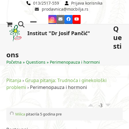
Skip
013/2517-559
Prijava korisnika
prodavnica@mocbilja.rs
to
content
Instagram
Email
Facebook
YouTube
Q
Open
Close
Institut "Dr Josif Pančić"
ue
mobile
mobile
sti
menu
menu
ons
Početna
»
Questions
»
Perimenopauza i hormoni
Pitanja
›
Grupa pitanja: Trudnoća i ginekološki
problemi
›
Perimenopauza i hormoni
-3
Milica
pitao\la 5 godina pre