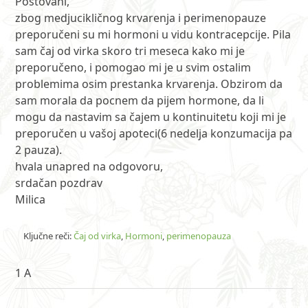
Postovani,
zbog medjucikličnog krvarenja i perimenopauze
preporučeni su mi hormoni u vidu kontracepcije. Pila
sam čaj od virka skoro tri meseca kako mi je
preporučeno, i pomogao mi je u svim ostalim
problemima osim prestanka krvarenja. Obzirom da
sam morala da pocnem da pijem hormone, da li
mogu da nastavim sa čajem u kontinuitetu koji mi je
preporučen u vašoj apoteci(6 nedelja konzumacija pa
2 pauza).
hvala unapred na odgovoru,
srdačan pozdrav
Milica
Ključne reči:
Čaj od virka
,
Hormoni
,
perimenopauza
1 A