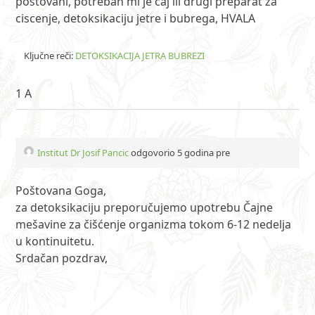
postovani, potreban mi je caj ili drugi preparat za
ciscenje, detoksikaciju jetre i bubrega, HVALA
Ključne reči:
DETOKSIKACIJA JETRA BUBREZI
1 A
Institut Dr Josif Pancic
odgovorio 5 godina pre
Poštovana Goga,
za detoksikaciju preporučujemo upotrebu Čajne
mešavine za čišćenje organizma tokom 6-12 nedelja
u kontinuitetu.
Srdačan pozdrav,