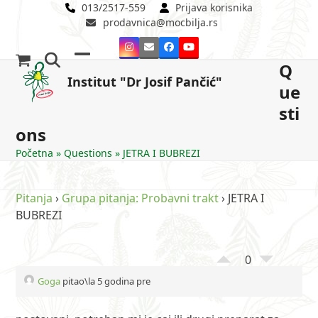
Skip
013/2517-559
Prijava korisnika
prodavnica@mocbilja.rs
to
content
Instagram
Email
Facebook
YouTube
Q
Open
Close
Institut "Dr Josif Pančić"
ue
mobile
mobile
sti
menu
menu
ons
Početna
»
Questions
»
JETRA I BUBREZI
Pitanja
›
Grupa pitanja: Probavni trakt
›
JETRA I
BUBREZI
0
Goga
pitao\la 5 godina pre