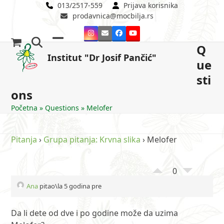
Skip
013/2517-559
Prijava korisnika
prodavnica@mocbilja.rs
to
content
Instagram
Email
Facebook
YouTube
Q
Open
Close
Institut "Dr Josif Pančić"
ue
mobile
mobile
sti
menu
menu
ons
Početna
»
Questions
»
Melofer
Pitanja
›
Grupa pitanja: Krvna slika
›
Melofer
0
Ana
pitao\la 5 godina pre
Da li dete od dve i po godine može da uzima