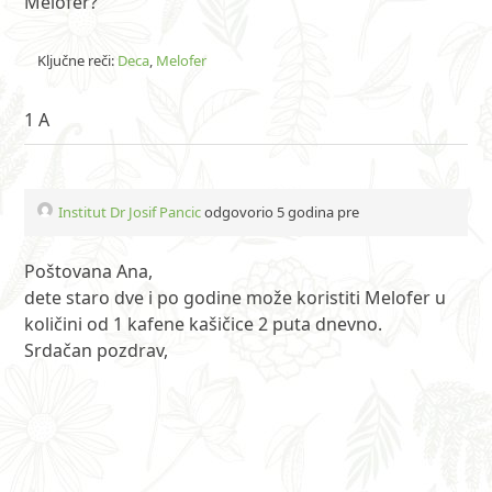
Melofer?
Ključne reči:
Deca
,
Melofer
1 A
Institut Dr Josif Pancic
odgovorio 5 godina pre
Poštovana Ana,
dete staro dve i po godine može koristiti Melofer u
količini od 1 kafene kašičice 2 puta dnevno.
Srdačan pozdrav,