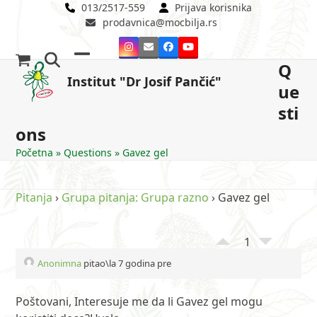
Skip
013/2517-559
Prijava korisnika
prodavnica@mocbilja.rs
to
content
Instagram
Email
Facebook
YouTube
Q
Open
Close
Institut "Dr Josif Pančić"
ue
mobile
mobile
sti
menu
menu
ons
Početna
»
Questions
»
Gavez gel
Pitanja
›
Grupa pitanja: Grupa razno
›
Gavez gel
1
Anonimna
pitao\la 7 godina pre
Poštovani, Interesuje me da li Gavez gel mogu