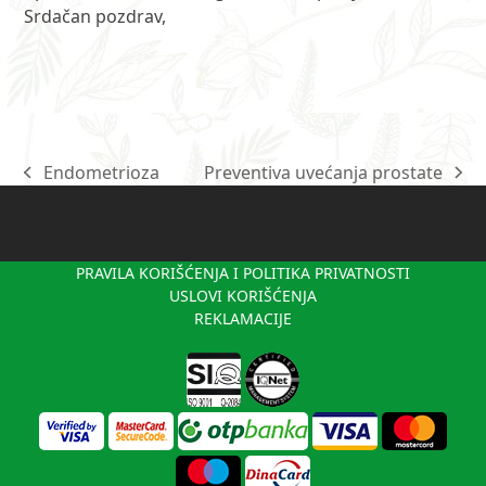
Srdačan pozdrav,
Endometrioza
Preventiva uvećanja prostate
previous
next
post:
post:
PRAVILA KORIŠĆENJA I POLITIKA PRIVATNOSTI
USLOVI KORIŠĆENJA
REKLAMACIJE