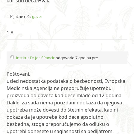
koristiti deca?Hvala
Ključne reči:
gavez
1 A
Institut Dr Josif Pancic
odgovorio 7 godina pre
Poštovani,
usled nedostatka podataka o bezbednosti, Evropska
Medicinska Agencija ne preporučuje upotrebu
proizvoda od gaveza kod dece mlađe od 12 godina.
Dakle, za sada nema pouzdanih dokaza da njegova
upotreba može dovesti do štetnih efekata, kao ni
dokaza da je upotreba kod dece apsolutno
bezbedna, stoga preporučujemo da odluku o
upotrebi donesete u saglasnosti sa pedijatrom.