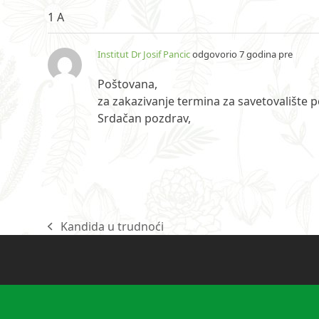
1 A
Institut Dr Josif Pancic
odgovorio 7 godina pre
Poštovana,
za zakazivanje termina za savetovalište p
Srdačan pozdrav,
Kandida u trudnoći
previous
post: