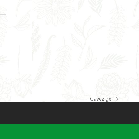
Gavez gel
next
post: