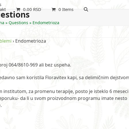
s
akt
0.00
RSD
0 Items
estions
na
»
Questions
»
Endometrioza
oblemi
›
Endometrioza
roj 064/8610-969 ali bez uspeha.
vno sam koristila Floravitex kapi, sa delimičnim dejstvo
im institutom, za promenu terapije, posto je isteklo 6 meseci
preporuku- da li u svom proizvodnom programu imate nesto
.