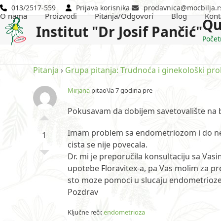
Skip
013/2517-559
Prijava korisnika
prodavnica@mocbilja.r
O nama
Proizvodi
Pitanja/Odgovori
Blog
Kont
to
Qu
Institut "Dr Josif Pančić"
content
Počet
Pitanja
›
Grupa pitanja: Trudnoća i ginekološki pr
Mirjana
pitao\la 7 godina pre
Pokusavam da dobijem savetovalište na b
Imam problem sa endometriozom i do neda
1
cista se nije povecala.
Dr. mi je preporučila konsultaciju sa Vas
upotebe Floravitex-a, pa Vas molim za 
sto moze pomoci u slucaju endometrioze
Pozdrav
Ključne reči:
endometrioza