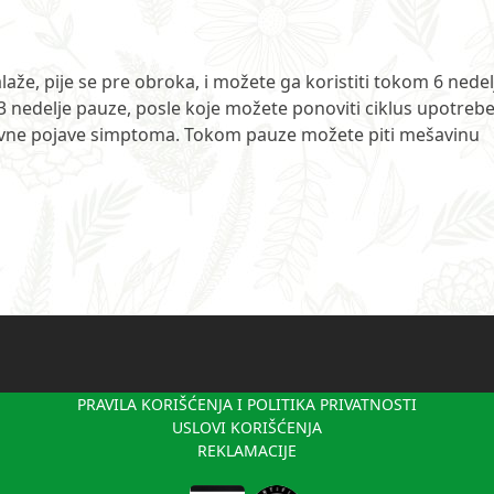
že, pije se pre obroka, i možete ga koristiti tokom 6 nedel
 nedelje pauze, posle koje možete ponoviti ciklus upotreb
novne pojave simptoma. Tokom pauze možete piti mešavinu
PRAVILA KORIŠĆENJA I POLITIKA PRIVATNOSTI
USLOVI KORIŠĆENJA
REKLAMACIJE