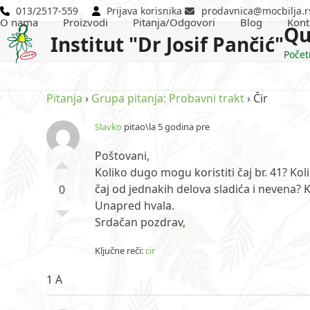
Skip
013/2517-559
Prijava korisnika
prodavnica@mocbilja.r
O nama
Proizvodi
Pitanja/Odgovori
Blog
Kont
to
Qu
Institut "Dr Josif Pančić"
content
Počet
Pitanja
›
Grupa pitanja: Probavni trakt
›
Čir
Slavko
pitao\la 5 godina pre
Poštovani,
Koliko dugo mogu koristiti čaj br. 41? Kol
čaj od jednakih delova sladića i nevena? Ka
0
Unapred hvala.
Srdačan pozdrav,
Ključne reči:
cir
1 A