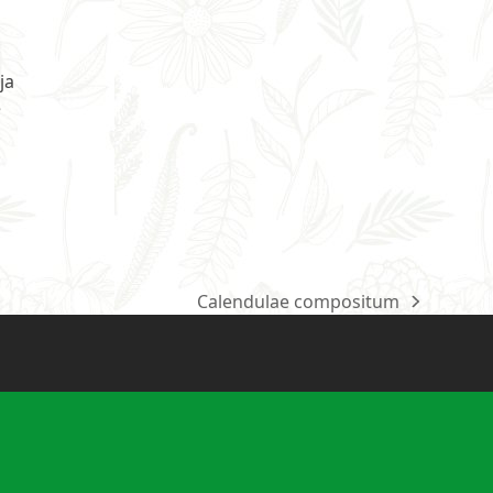
ja
e
Calendulae compositum
next
post: