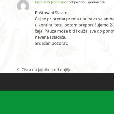
Institut Dr Josif Pancic
odgovorio 5 godina pre
Poštovani Slavko,
Čaj se priprema prema uputstvu sa ambala
u kontinuitetu, potom preporučujemo 2-3
čaja. Pauza može biti i duža, sve do po
nevena i sladića.
Srdačan pozdrav,
Cista na jajniku kod dojilje
previous
post: