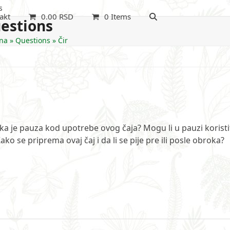
s
akt
0.00
RSD
0 Items
estions
na
»
Questions
»
Čir
ika je pauza kod upotrebe ovog čaja? Mogu li u pauzi koristi
ko se priprema ovaj čaj i da li se pije pre ili posle obroka?