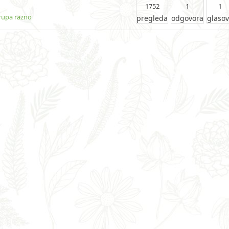
1752
1
1
rupa razno
pregleda
odgovora
glaso