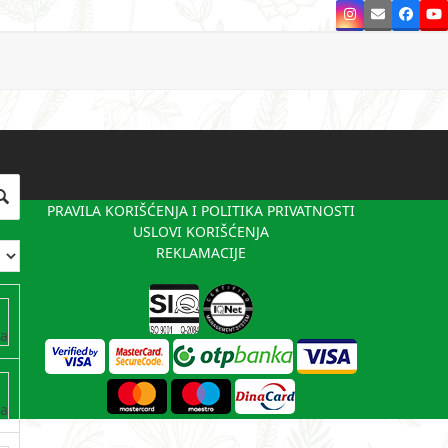
Instagram
Email
Faceb
Y
PRAVILA KORIŠĆENJA I POLITIKA PRIVATNOSTI
USLOVI KORIŠĆENJA
REKLAMACIJE
va
va