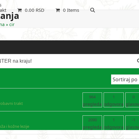
s
akt
0.00
RSD
0 Items
tanja
na
»
cir
964
1
0
robavni trakt
pregleda
odgovora
glaso
2090
1
-1
ža i kožne lezije
pregleda
odgovora
glaso