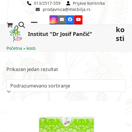
Skip
013/2517-559
Prijava korisnika
prodavnica@mocbilja.rs
to
content
Instagram
Email
Facebook
YouTube
ko
Open
Close
Institut "Dr Josif Pančić"
sti
mobile
mobile
menu
menu
Početna
»
kosti
Prikazan jedan rezultat