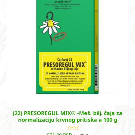
(22) PRESOREGUL MIX® -Meš. bilj. čaja za
normalizaciju krvnog pritiska a 100 g
Ocenjeno