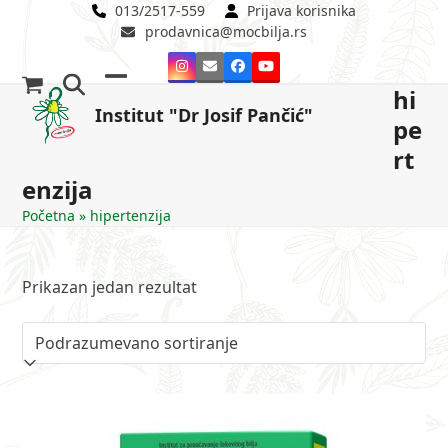
Skip
013/2517-559
Prijava korisnika
prodavnica@mocbilja.rs
to
content
Instagram
Email
Facebook
YouTube
hi
Open
Close
Institut "Dr Josif Pančić"
pe
mobile
mobile
rt
menu
menu
enzija
Početna
»
hipertenzija
Prikazan jedan rezultat