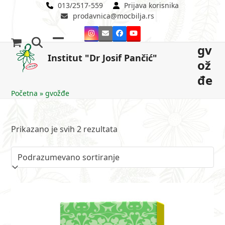
Skip
013/2517-559
Prijava korisnika
prodavnica@mocbilja.rs
to
content
Instagram
Email
Facebook
YouTube
gv
Open
Close
Institut "Dr Josif Pančić"
ož
mobile
mobile
đe
menu
menu
Početna
»
gvožđe
Prikazano je svih 2 rezultata