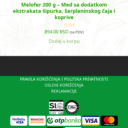
Melofer 200 g – Med sa dodatkom
ekstrakata šipurka, šarplaninskog čaja i
koprive
894.00
RSD
Ocenjeno
(sa PDV)
sa
4.85
od
5
Dodaj u korpu
PRAVILA KORIŠĆENJA I POLITIKA PRIVATNOSTI
USLOVI KORIŠĆENJA
REKLAMACIJE