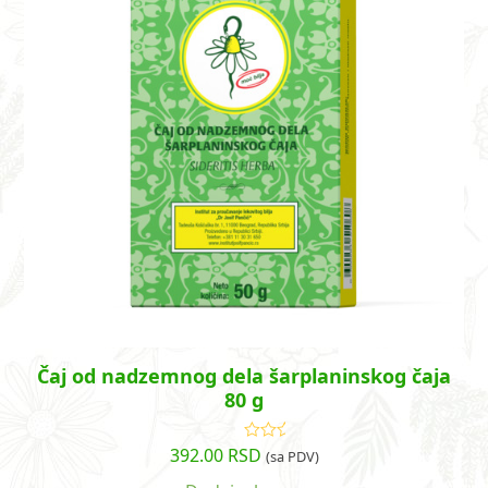
Čaj od nadzemnog dela šarplaninskog čaja
80 g
392.00
RSD
Ocenjeno
(sa PDV)
sa
5.00
od
5