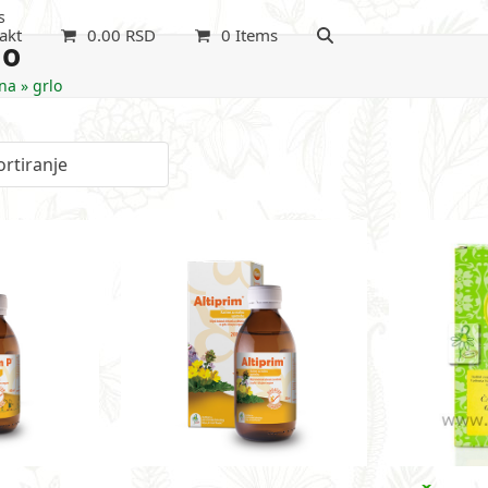
s
akt
0.00
RSD
0 Items
lo
na
»
grlo