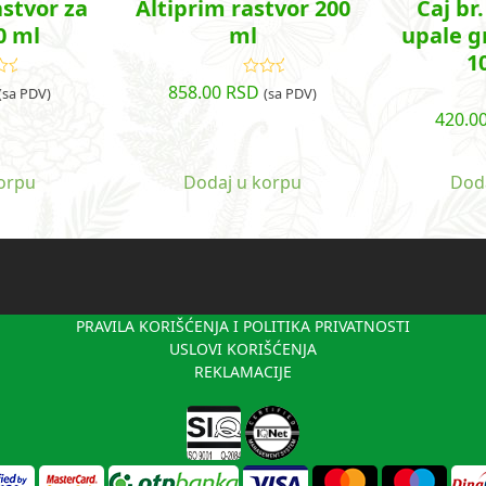
astvor za
Altiprim rastvor 200
Čaj br.
0 ml
ml
upale gr
1
858.00
RSD
cenjeno
Ocenjeno
(sa PDV)
(sa PDV)
a
5.00
od
sa
4.95
od
420.0
5
5
orpu
Dodaj u korpu
Dod
PRAVILA KORIŠĆENJA I POLITIKA PRIVATNOSTI
USLOVI KORIŠĆENJA
REKLAMACIJE