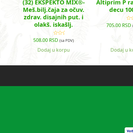
(32) EKSPEKTO MIX®-
Altiprim P r
Meš.bilj.čaja za očuv.
decu 10
zdrav. disajnih put. i
olakš. iskašlj.
705.00
RSD
O
s
508.00
RSD
Ocenjeno
(sa PDV)
sa
5.00
od
5
Dodaj u korpu
Dodaj u k