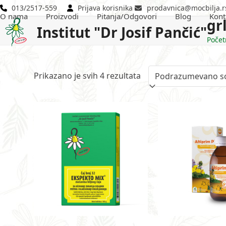
Skip
013/2517-559
Prijava korisnika
prodavnica@mocbilja.r
O nama
Proizvodi
Pitanja/Odgovori
Blog
Kont
to
gr
Institut "Dr Josif Pančić"
content
Počet
Prikazano je svih 4 rezultata